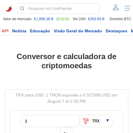
Valor de mercado:
€1,996.38 B
(0.61%)
Vol 24H:
€263.69 B
Domínio BTC:
API
Notícia
Educação
Visão Geral do Mercado
Destaques
Conversor e calculadora de
criptomoedas
TRX para USD: 1 TRON equivale a 0.327698 USD em
August 7 at 2:35 PM