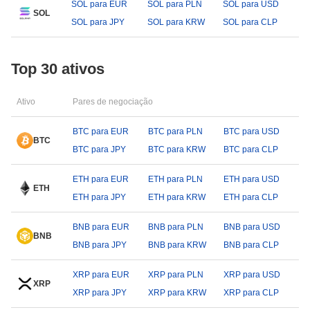
SOL para EUR
SOL para PLN
SOL para USD
SOL
SOL para JPY
SOL para KRW
SOL para CLP
Top 30 ativos
Ativo
Pares de negociação
BTC para EUR
BTC para PLN
BTC para USD
BTC
BTC para JPY
BTC para KRW
BTC para CLP
ETH para EUR
ETH para PLN
ETH para USD
ETH
ETH para JPY
ETH para KRW
ETH para CLP
BNB para EUR
BNB para PLN
BNB para USD
BNB
BNB para JPY
BNB para KRW
BNB para CLP
XRP para EUR
XRP para PLN
XRP para USD
XRP
XRP para JPY
XRP para KRW
XRP para CLP