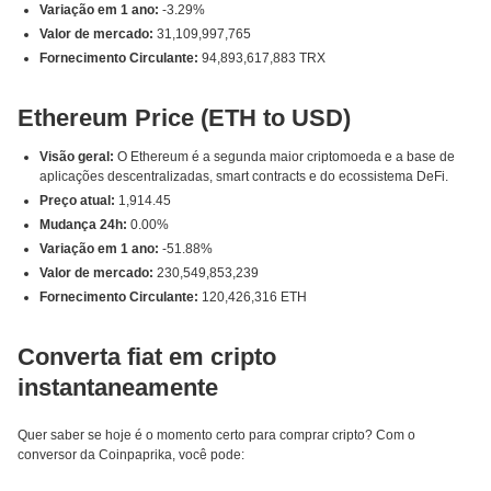
Variação em 1 ano:
-3.29%
Valor de mercado:
31,109,997,765
Fornecimento Circulante:
94,893,617,883 TRX
Ethereum Price (ETH to USD)
Visão geral:
O Ethereum é a segunda maior criptomoeda e a base de
aplicações descentralizadas, smart contracts e do ecossistema DeFi.
Preço atual:
1,914.45
Mudança 24h:
0.00%
Variação em 1 ano:
-51.88%
Valor de mercado:
230,549,853,239
Fornecimento Circulante:
120,426,316 ETH
Converta fiat em cripto
instantaneamente
Quer saber se hoje é o momento certo para comprar cripto? Com o
conversor da Coinpaprika, você pode: