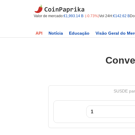
Valor de mercado:
€1,993.14 B
(-0.73%)
Vol 24H:
€142.62 B
Do
API
Notícia
Educação
Visão Geral do Me
Conve
SUSDE para