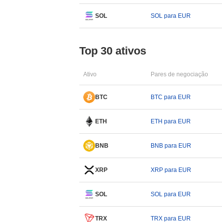
SOL
SOL para EUR
Top 30 ativos
Ativo
Pares de negociação
BTC
BTC para EUR
ETH
ETH para EUR
BNB
BNB para EUR
XRP
XRP para EUR
SOL
SOL para EUR
TRX
TRX para EUR