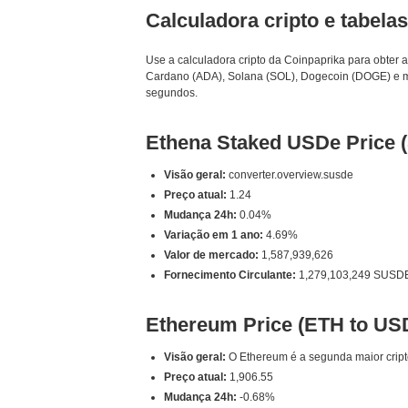
Calculadora cripto e tabela
Use a calculadora cripto da Coinpaprika para obter
Cardano (ADA), Solana (SOL), Dogecoin (DOGE) e m
segundos.
Ethena Staked USDe Price
Visão geral:
converter.overview.susde
Preço atual:
1.24
Mudança 24h:
0.04%
Variação em 1 ano:
4.69%
Valor de mercado:
1,587,939,626
Fornecimento Circulante:
1,279,103,249 SUSD
Ethereum Price (ETH to US
Visão geral:
O Ethereum é a segunda maior cript
Preço atual:
1,906.55
Mudança 24h:
-0.68%