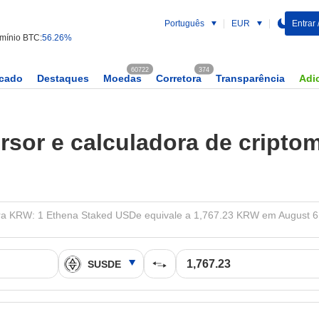
Português
EUR
Entrar 
mínio BTC:
56.26%
60722
374
rcado
Destaques
Moedas
Corretora
Transparência
Adic
rsor e calculadora de cripto
 KRW: 1 Ethena Staked USDe equivale a 1,767.23 KRW em August 6