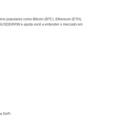
oins populares como Bitcoin (BTC), Ethereum (ETH),
mo SUSDE/KRW e ajuda você a entender o mercado em
a DeFi.