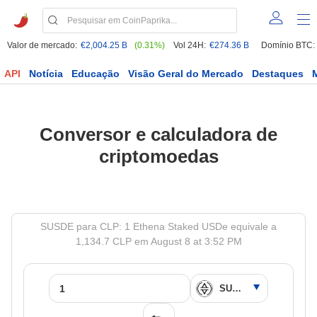
Valor de mercado:
€2,004.25 B
(0.31%)
Vol 24H:
€274.36 B
Domínio BTC:
API
Notícia
Educação
Visão Geral do Mercado
Destaques
Conversor e calculadora de
criptomoedas
SUSDE para CLP: 1 Ethena Staked USDe equivale a
1,134.7 CLP em August 8 at 3:52 PM