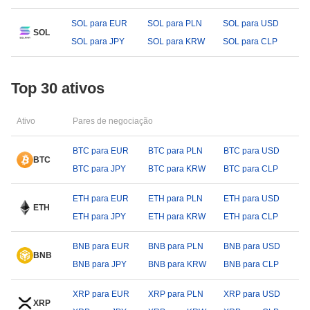
SOL para EUR
SOL para PLN
SOL para USD
SOL
SOL para JPY
SOL para KRW
SOL para CLP
Top 30 ativos
Ativo
Pares de negociação
BTC para EUR
BTC para PLN
BTC para USD
BTC
BTC para JPY
BTC para KRW
BTC para CLP
ETH para EUR
ETH para PLN
ETH para USD
ETH
ETH para JPY
ETH para KRW
ETH para CLP
BNB para EUR
BNB para PLN
BNB para USD
BNB
BNB para JPY
BNB para KRW
BNB para CLP
XRP para EUR
XRP para PLN
XRP para USD
XRP