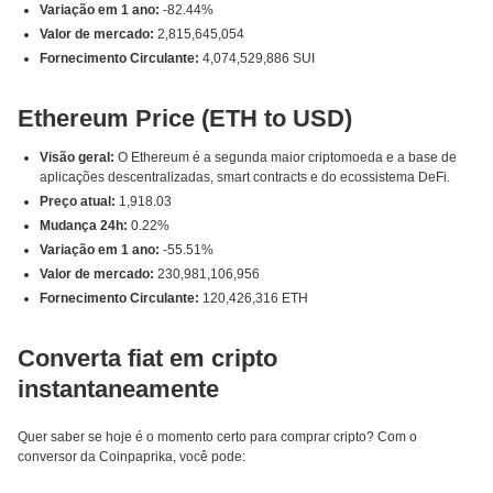
Variação em 1 ano:
-82.44%
Valor de mercado:
2,815,645,054
Fornecimento Circulante:
4,074,529,886 SUI
Ethereum Price (ETH to USD)
Visão geral:
O Ethereum é a segunda maior criptomoeda e a base de
aplicações descentralizadas, smart contracts e do ecossistema DeFi.
Preço atual:
1,918.03
Mudança 24h:
0.22%
Variação em 1 ano:
-55.51%
Valor de mercado:
230,981,106,956
Fornecimento Circulante:
120,426,316 ETH
Converta fiat em cripto
instantaneamente
Quer saber se hoje é o momento certo para comprar cripto? Com o
conversor da Coinpaprika, você pode: