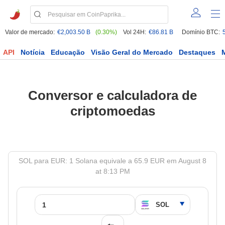
Valor de mercado:
€2,003.50 B
(0.30%)
Vol 24H:
€86.81 B
Domínio BTC:
API
Notícia
Educação
Visão Geral do Mercado
Destaques
Conversor e calculadora de
criptomoedas
SOL para EUR: 1 Solana equivale a 65.9 EUR em August 8
at 8:13 PM