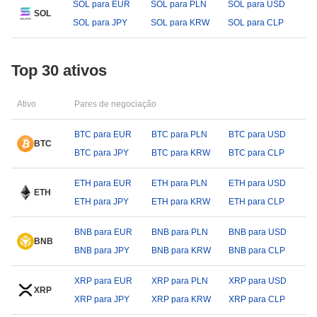
SOL para EUR
SOL para PLN
SOL para USD
SOL
SOL para JPY
SOL para KRW
SOL para CLP
Top 30 ativos
Ativo
Pares de negociação
BTC para EUR
BTC para PLN
BTC para USD
BTC
BTC para JPY
BTC para KRW
BTC para CLP
ETH para EUR
ETH para PLN
ETH para USD
ETH
ETH para JPY
ETH para KRW
ETH para CLP
BNB para EUR
BNB para PLN
BNB para USD
BNB
BNB para JPY
BNB para KRW
BNB para CLP
XRP para EUR
XRP para PLN
XRP para USD
XRP
XRP para JPY
XRP para KRW
XRP para CLP