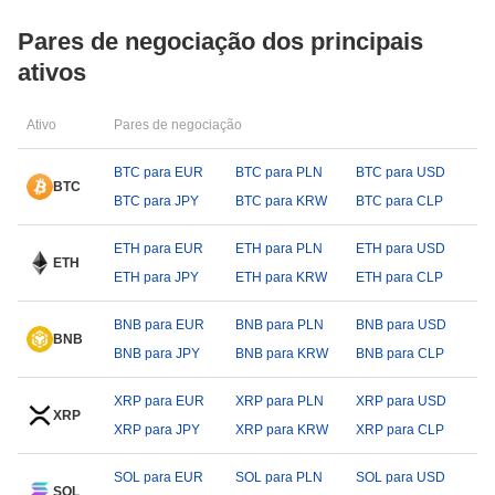
Pares de negociação dos principais
ativos
Ativo
Pares de negociação
BTC para EUR
BTC para PLN
BTC para USD
BTC
BTC para JPY
BTC para KRW
BTC para CLP
ETH para EUR
ETH para PLN
ETH para USD
ETH
ETH para JPY
ETH para KRW
ETH para CLP
BNB para EUR
BNB para PLN
BNB para USD
BNB
BNB para JPY
BNB para KRW
BNB para CLP
XRP para EUR
XRP para PLN
XRP para USD
XRP
XRP para JPY
XRP para KRW
XRP para CLP
SOL para EUR
SOL para PLN
SOL para USD
SOL