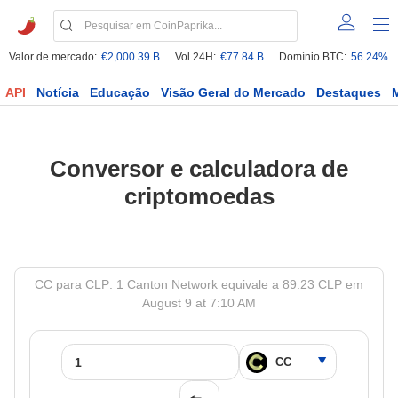
Valor de mercado:
€2,000.39 B
Vol 24H:
€77.84 B
Domínio BTC:
56.24%
API
Notícia
Educação
Visão Geral do Mercado
Destaques
Conversor e calculadora de
criptomoedas
CC para CLP: 1 Canton Network equivale a 89.23 CLP em
August 9 at 7:10 AM