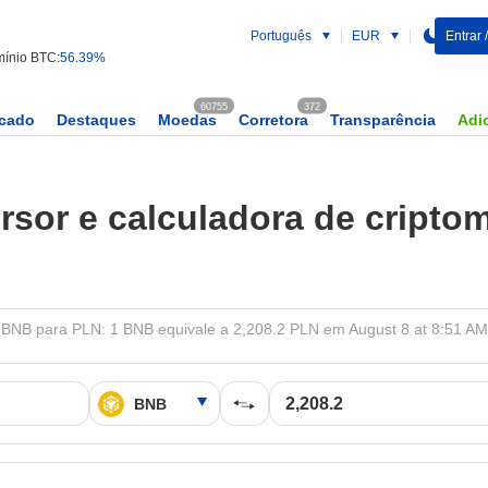
Português
EUR
Entrar 
ínio BTC:
56.39%
60755
372
rcado
Destaques
Moedas
Corretora
Transparência
Adic
rsor e calculadora de cripto
BNB para PLN: 1 BNB equivale a 2,208.2 PLN em August 8 at 8:51 AM