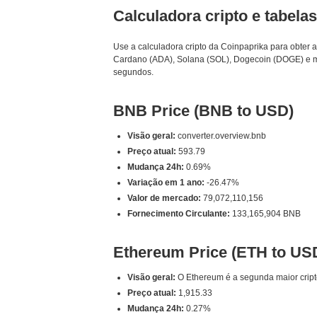
Calculadora cripto e tabela
Use a calculadora cripto da Coinpaprika para obter
Cardano (ADA), Solana (SOL), Dogecoin (DOGE) e m
segundos.
BNB Price (BNB to USD)
Visão geral:
converter.overview.bnb
Preço atual:
593.79
Mudança 24h:
0.69%
Variação em 1 ano:
-26.47%
Valor de mercado:
79,072,110,156
Fornecimento Circulante:
133,165,904 BNB
Ethereum Price (ETH to US
Visão geral:
O Ethereum é a segunda maior cript
Preço atual:
1,915.33
Mudança 24h:
0.27%