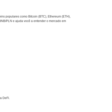
oins populares como Bitcoin (BTC), Ethereum (ETH),
 BNB/PLN e ajuda você a entender o mercado em
a DeFi.