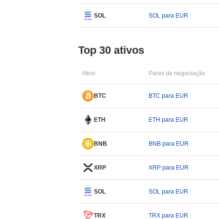
SOL
SOL para EUR
Top 30 ativos
Ativo
Pares de negociação
BTC
BTC para EUR
ETH
ETH para EUR
BNB
BNB para EUR
XRP
XRP para EUR
SOL
SOL para EUR
TRX
TRX para EUR