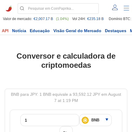
Valor de mercado:
€2,007.17 B
(1.04%)
Vol 24H:
€235.18 B
Domínio BTC:
API
Notícia
Educação
Visão Geral do Mercado
Destaques
Conversor e calculadora de
criptomoedas
BNB para JPY: 1 BNB equivale a 93,592.12 JPY em August
7 at 1:19 PM