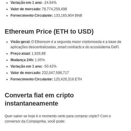
Variação em 1 ano:
-24.64%
Valor de mercado:
78,774,259,498
Fornecimento Circulante:
133,165,904 BNB
Ethereum Price (ETH to USD)
Visão geral:
O Ethereum é a segunda maior criptomoeda e a base de
aplicações descentralizadas, smart contracts e do ecossistema DeFi.
Preço atual:
1,926.88
Mudança 24h:
1.05%
Variação em 1 ano:
-50.42%
Valor de mercado:
232,047,598,717
Fornecimento Circulante:
120,426,316 ETH
Converta fiat em cripto
instantaneamente
Quer saber se hoje é o momento certo para comprar cripto? Com o
conversor da Coinpaprika, você pode: