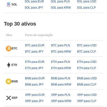
SOL para EUR
SOL para PLN
SOL para USD
SOL
SOL para JPY
SOL para KRW
SOL para CLP
Top 30 ativos
Ativo
Pares de negociação
BTC para EUR
BTC para PLN
BTC para USD
BTC
BTC para JPY
BTC para KRW
BTC para CLP
ETH para EUR
ETH para PLN
ETH para USD
ETH
ETH para JPY
ETH para KRW
ETH para CLP
BNB para EUR
BNB para PLN
BNB para USD
BNB
BNB para JPY
BNB para KRW
BNB para CLP
XRP para EUR
XRP para PLN
XRP para USD
XRP
XRP para JPY
XRP para KRW
XRP para CLP