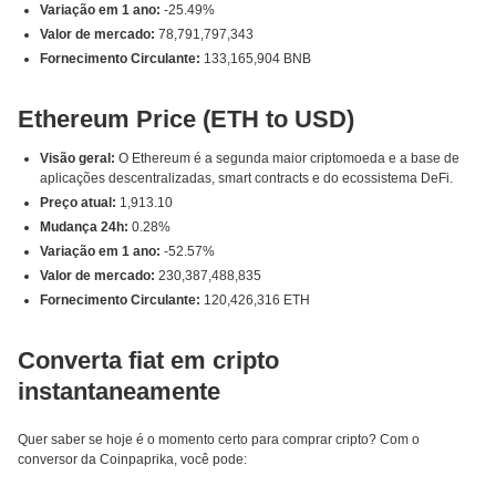
Variação em 1 ano:
-25.49%
Valor de mercado:
78,791,797,343
Fornecimento Circulante:
133,165,904 BNB
Ethereum Price (ETH to USD)
Visão geral:
O Ethereum é a segunda maior criptomoeda e a base de
aplicações descentralizadas, smart contracts e do ecossistema DeFi.
Preço atual:
1,913.10
Mudança 24h:
0.28%
Variação em 1 ano:
-52.57%
Valor de mercado:
230,387,488,835
Fornecimento Circulante:
120,426,316 ETH
Converta fiat em cripto
instantaneamente
Quer saber se hoje é o momento certo para comprar cripto? Com o
conversor da Coinpaprika, você pode: