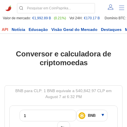
Valor de mercado:
€1,992.89 B
(0.21%)
Vol 24H:
€170.17 B
Domínio BTC:
API
Notícia
Educação
Visão Geral do Mercado
Destaques
Conversor e calculadora de
criptomoedas
BNB para CLP: 1 BNB equivale a 540,842.97 CLP em
August 7 at 6:32 PM