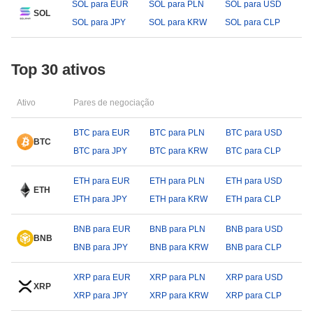
SOL para EUR
SOL para PLN
SOL para USD
SOL
SOL para JPY
SOL para KRW
SOL para CLP
Top 30 ativos
Ativo
Pares de negociação
BTC para EUR
BTC para PLN
BTC para USD
BTC
BTC para JPY
BTC para KRW
BTC para CLP
ETH para EUR
ETH para PLN
ETH para USD
ETH
ETH para JPY
ETH para KRW
ETH para CLP
BNB para EUR
BNB para PLN
BNB para USD
BNB
BNB para JPY
BNB para KRW
BNB para CLP
XRP para EUR
XRP para PLN
XRP para USD
XRP
XRP para JPY
XRP para KRW
XRP para CLP