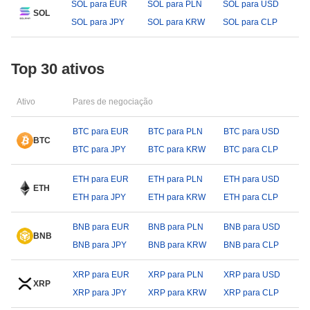
SOL para EUR
SOL para PLN
SOL para USD
SOL
SOL para JPY
SOL para KRW
SOL para CLP
Top 30 ativos
Ativo
Pares de negociação
BTC para EUR
BTC para PLN
BTC para USD
BTC
BTC para JPY
BTC para KRW
BTC para CLP
ETH para EUR
ETH para PLN
ETH para USD
ETH
ETH para JPY
ETH para KRW
ETH para CLP
BNB para EUR
BNB para PLN
BNB para USD
BNB
BNB para JPY
BNB para KRW
BNB para CLP
XRP para EUR
XRP para PLN
XRP para USD
XRP
XRP para JPY
XRP para KRW
XRP para CLP