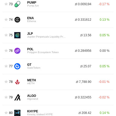
PUMP
73
zł 0.009194
-0.17 %
Pump.fun
ENA
74
zł 0.331612
0.13 %
Ethena
JLP
75
zł 13.56
0.05 %
Jupiter Perpetuals Liquidity Provider Token
POL
76
zł 0.284956
0.00 %
Polygon Ecosystem Token
GT
77
zł 25.07
0.05 %
GateToken
METH
78
zł 7,788.90
-0.01 %
mETH
ALGO
79
zł 0.322455
-0.02 %
Algorand
KHYPE
80
zł 208.42
0.14 %
Kinetiq Staked HYPE