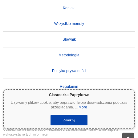
Kontakt
Wszystkie monety
Słownik
Metodologia
Polityka prywatności
Regulamin
Ciasteczka Paprykowe
Używamy plików cookie, aby poprawić Twoje doświadczenia podczas
WAŻNE ZASTRZEŻENIE:
Kryptowaluty są wysoce zmienne i wiążą się ze znacznym
przeglądania.
...
More
ryzykiem. Możesz stracić część lub całość swojej inwestycji. Wszystkie informacje na
Coinpaprika są udostępniane wyłącznie w celach informacyjnych i nie stanowią porady
finansowej ani inwestycyjnej. Zawsze przeprowadzaj własne badania (DYOR) i konsultuj
Zamknij
się z wykwalifikowanym doradcą finansowym przed podjęciem decyzji inwestycyjnych.
Coinpaprika nie ponosi odpowiedzialności za jakiekolwiek straty wynikające z
wykorzystania tych informacji.