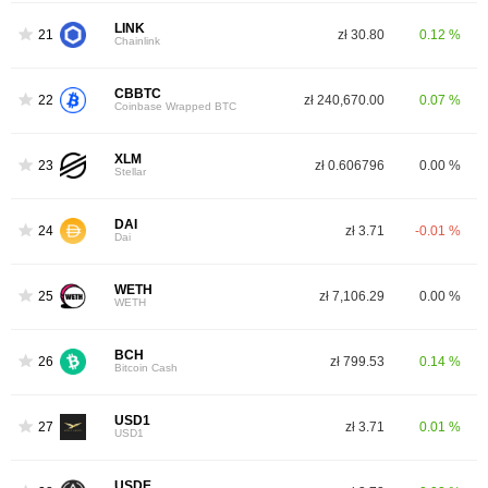
LINK
21
zł 30.80
0.12 %
Chainlink
CBBTC
22
zł 240,670.00
0.07 %
Coinbase Wrapped BTC
XLM
23
zł 0.606796
0.00 %
Stellar
DAI
24
zł 3.71
-0.01 %
Dai
WETH
25
zł 7,106.29
0.00 %
WETH
BCH
26
zł 799.53
0.14 %
Bitcoin Cash
USD1
27
zł 3.71
0.01 %
USD1
USDE