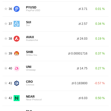
PYUSD
36
zł 3.71
0.01 %
PayPal USD
SUI
37
zł 2.57
0.34 %
Sui
AVAX
38
zł 24.03
0.19 %
Avalanche
SHIB
39
zł 0.00001716
0.37 %
Shiba Inu
UNI
40
zł 14.75
0.27 %
Uniswap
CRO
41
zł 0.183800
-0.57 %
Cronos
NEAR
42
zł 6.03
0.50 %
Near Protocol