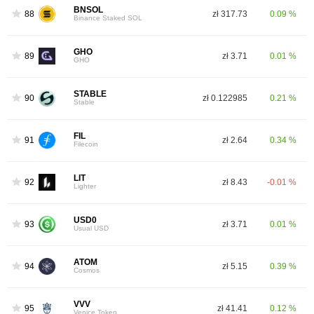
BNSOL
88
zł 317.73
0.09 %
Binance Staked SOL
GHO
89
zł 3.71
0.01 %
GHO
STABLE
90
zł 0.122985
0.21 %
Stable
FIL
91
zł 2.64
0.34 %
Filecoin
LIT
92
zł 8.43
-0.01 %
Lighter
USD0
93
zł 3.71
0.01 %
Usual USD
ATOM
94
zł 5.15
0.39 %
Cosmos
VVV
95
zł 41.41
0.12 %
Venice Token