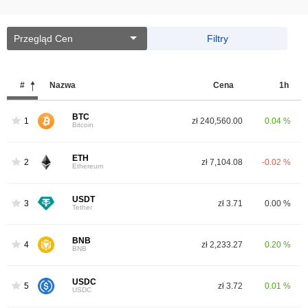
Przegląd Cen
Filtry
#
Nazwa
Cena
1h
BTC
1
zł 240,560.00
0.04 %
Bitcoin
ETH
2
zł 7,104.08
-0.02 %
Ethereum
USDT
3
zł 3.71
0.00 %
Tether
BNB
4
zł 2,233.27
0.20 %
BNB
USDC
5
zł 3.72
0.01 %
USDC