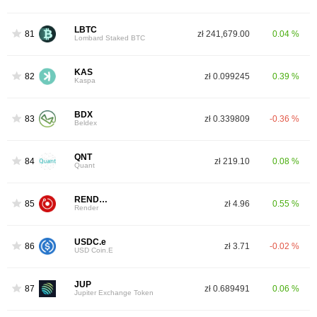
LBTC
81
zł 241,679.00
0.04 %
Lombard Staked BTC
KAS
82
zł 0.099245
0.39 %
Kaspa
BDX
83
zł 0.339809
-0.36 %
Beldex
QNT
84
zł 219.10
0.08 %
Quant
RENDER
85
zł 4.96
0.55 %
Render
USDC.e
86
zł 3.71
-0.02 %
USD Coin.E
JUP
87
zł 0.689491
0.06 %
Jupiter Exchange Token