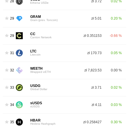
28
zł 3.72
0.02 %
Ethena USDe
GRAM
29
zł 5.01
0.20 %
Gram (prev. Toncoin)
CC
29
zł 0.351153
-0.66 %
Canton Network
LTC
31
zł 170.73
0.05 %
Litecoin
WEETH
32
zł 7,823.53
0.00 %
Wrapped eETH
USDG
33
zł 3.71
0.02 %
Global Dollar
sUSDS
34
zł 4.11
0.03 %
sUSDS
HBAR
35
zł 0.258427
0.30 %
Hedera Hashgraph