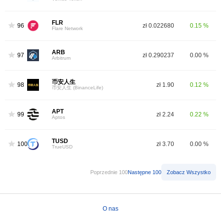
FLR
96
zł 0.022680
0.15 %
Flare Network
ARB
97
zł 0.290237
0.00 %
Arbitrum
币安人生
98
zł 1.90
0.12 %
币安人生 (BinanceLife)
APT
99
zł 2.24
0.22 %
Aptos
TUSD
100
zł 3.70
0.00 %
TrueUSD
Poprzednie 100
Następne 100
Zobacz Wszystko
O nas