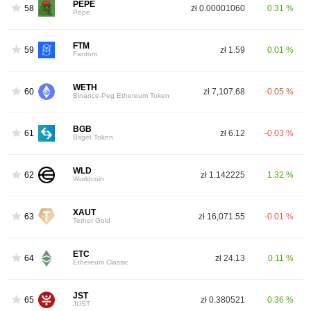
PEPE
58
zł 0.00001060
0.31 %
Pepe
FTM
59
zł 1.59
0.01 %
Fantom
WETH
60
zł 7,107.68
-0.05 %
Binance-Peg Ethereum Token
BGB
61
zł 6.12
-0.03 %
Bitget Token
WLD
62
zł 1.142225
1.32 %
Worldcoin
XAUT
63
zł 16,071.55
-0.01 %
Tether Gold
ETC
64
zł 24.13
0.11 %
Ethereum Classic
JST
65
zł 0.380521
0.36 %
JUST