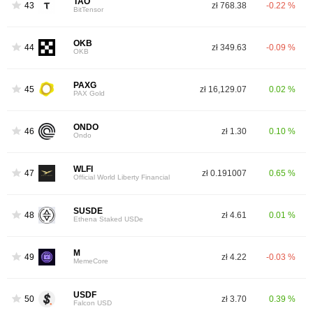
TAO
43
zł 768.38
-0.22 %
BitTensor
OKB
44
zł 349.63
-0.09 %
OKB
PAXG
45
zł 16,129.07
0.02 %
PAX Gold
ONDO
46
zł 1.30
0.10 %
Ondo
WLFI
47
zł 0.191007
0.65 %
Official World Liberty Financial
SUSDE
48
zł 4.61
0.01 %
Ethena Staked USDe
M
49
zł 4.22
-0.03 %
MemeCore
USDF
50
zł 3.70
0.39 %
Falcon USD