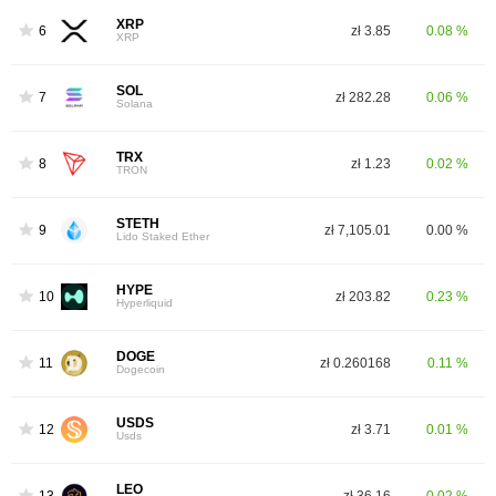
XRP
6
zł 3.85
0.08 %
XRP
SOL
7
zł 282.28
0.06 %
Solana
TRX
8
zł 1.23
0.02 %
TRON
STETH
9
zł 7,105.01
0.00 %
Lido Staked Ether
HYPE
10
zł 203.82
0.23 %
Hyperliquid
DOGE
11
zł 0.260168
0.11 %
Dogecoin
USDS
12
zł 3.71
0.01 %
Usds
LEO
13
zł 36.16
0.02 %