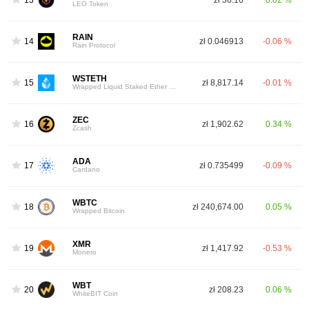
LEO Token
RAIN
14
zł 0.046913
-0.06 %
Rain Protocol
WSTETH
15
zł 8,817.14
-0.01 %
Wrapped Liquid Staked Ether 2.0
ZEC
16
zł 1,902.62
0.34 %
Zcash
ADA
17
zł 0.735499
-0.09 %
Cardano
WBTC
18
zł 240,674.00
0.05 %
Wrapped Bitcoin
XMR
19
zł 1,417.92
-0.53 %
Monero
WBT
20
zł 208.23
0.06 %
WhiteBIT Coin