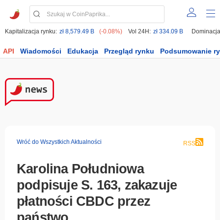
Kapitalizacja rynku:
zł 8,579.49 B
(-0.08%)
Vol 24H:
zł 334.09 B
Dominacja
API
Wiadomości
Edukacja
Przegląd rynku
Podsumowanie r
Wróć do Wszystkich Aktualności
RSS
Karolina Południowa
podpisuje S. 163, zakazuje
płatności CBDC przez
państwo