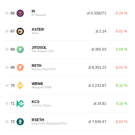
PI
66
zł 0.339271
-0.24 %
Pi Network
ASTER
67
zł 2.24
-0.01 %
Aster
JITOSOL
68
zł 365.03
0.04 %
Jito Staked SOL
RETH
69
zł 8,303.22
-0.01 %
Rocket Pool ETH
WBNB
70
zł 2,233.87
0.12 %
Wrapped BNB
KCS
71
zł 24.81
0.10 %
KuCoin Token
RSETH
72
zł 7,640.47
-0.02 %
Kelp DAO Restaked ETH