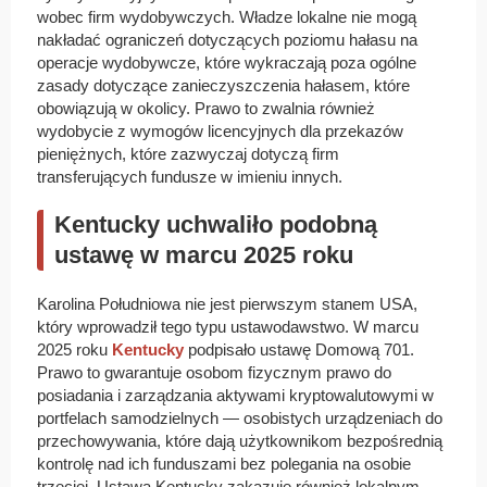
wobec firm wydobywczych. Władze lokalne nie mogą
nakładać ograniczeń dotyczących poziomu hałasu na
operacje wydobywcze, które wykraczają poza ogólne
zasady dotyczące zanieczyszczenia hałasem, które
obowiązują w okolicy. Prawo to zwalnia również
wydobycie z wymogów licencyjnych dla przekazów
pieniężnych, które zazwyczaj dotyczą firm
transferujących fundusze w imieniu innych.
Kentucky uchwaliło podobną
ustawę w marcu 2025 roku
Karolina Południowa nie jest pierwszym stanem USA,
który wprowadził tego typu ustawodawstwo. W marcu
2025 roku
Kentucky
podpisało ustawę Domową 701.
Prawo to gwarantuje osobom fizycznym prawo do
posiadania i zarządzania aktywami kryptowalutowymi w
portfelach samodzielnych — osobistych urządzeniach do
przechowywania, które dają użytkownikom bezpośrednią
kontrolę nad ich funduszami bez polegania na osobie
trzeciej. Ustawa Kentucky zakazuje również lokalnym