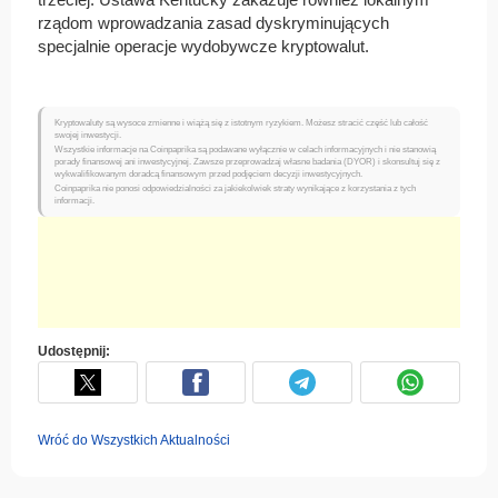
rządom wprowadzania zasad dyskryminujących
specjalnie operacje wydobywcze kryptowalut.
Kryptowaluty są wysoce zmienne i wiążą się z istotnym ryzykiem. Możesz stracić część lub całość
swojej inwestycji.
Wszystkie informacje na Coinpaprika są podawane wyłącznie w celach informacyjnych i nie stanowią
porady finansowej ani inwestycyjnej. Zawsze przeprowadzaj własne badania (DYOR) i skonsultuj się z
wykwalifikowanym doradcą finansowym przed podjęciem decyzji inwestycyjnych.
Coinpaprika nie ponosi odpowiedzialności za jakiekolwiek straty wynikające z korzystania z tych
informacji.
Udostępnij:
Wróć do Wszystkich Aktualności