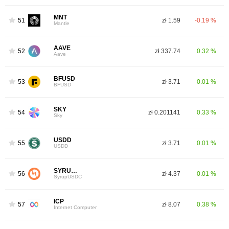
MNT
51
zł 1.59
-0.19 %
Mantle
AAVE
52
zł 337.74
0.32 %
Aave
BFUSD
53
zł 3.71
0.01 %
BFUSD
SKY
54
zł 0.201141
0.33 %
Sky
USDD
55
zł 3.71
0.01 %
USDD
SYRUPUSDC
56
zł 4.37
0.01 %
SyrupUSDC
ICP
57
zł 8.07
0.38 %
Internet Computer