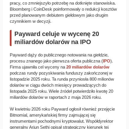
pracy, co zmniejszyło potrzebę na dotknięte stanowiska.
Bloomberg i CoinDesk poinformowały o redukcji kosztów
przed planowanym debiutem giełdowym jako drugim
czynnikiem w decyzji.
Payward celuje w wycenę 20
miliardów dolarów na IPO
Payward dąży do publicznego notowania na giełdzie,
procesu znanego jako pierwsza oferta publiczna (
IPO
).
Firma ujawniła cel wyceny na
20 miliardów dolarów
podczas rundy pozyskiwania funduszy zakończonej w
listopadzie 2025 roku. Ta runda przyniosła 800 milionów
dolarów w ciągu dwóch miesięcy prowadzących do
listopada 2025 roku. Wiele źródeł potwierdziło kwotę 20
miliardów dolarów w raportach z maja 2026 roku.
W kwietniu 2026 roku Payward ogłosił również przejęcie
Bitnomial, amerykańskiej firmy zajmującej się
instrumentami pochodnymi kryptowalut. Współdyrektor
generalny Arjun Sethi opisał strategiczny kierunek tej