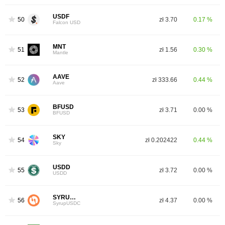
USDF
50
zł 3.70
0.17 %
Falcon USD
MNT
51
zł 1.56
0.30 %
Mantle
AAVE
52
zł 333.66
0.44 %
Aave
BFUSD
53
zł 3.71
0.00 %
BFUSD
SKY
54
zł 0.202422
0.44 %
Sky
USDD
55
zł 3.72
0.00 %
USDD
SYRUPUSDC
56
zł 4.37
0.00 %
SyrupUSDC