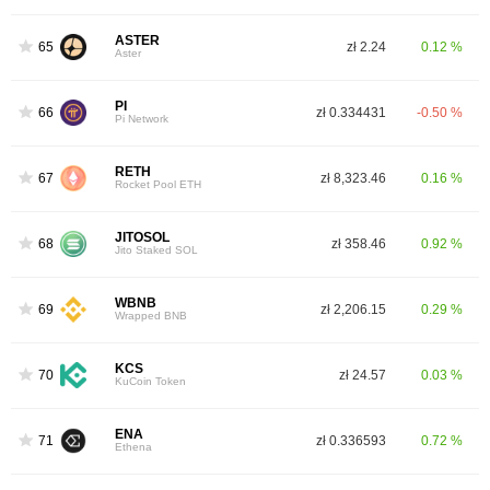
ASTER
65
zł 2.24
0.12 %
Aster
PI
66
zł 0.334431
-0.50 %
Pi Network
RETH
67
zł 8,323.46
0.16 %
Rocket Pool ETH
JITOSOL
68
zł 358.46
0.92 %
Jito Staked SOL
WBNB
69
zł 2,206.15
0.29 %
Wrapped BNB
KCS
70
zł 24.57
0.03 %
KuCoin Token
ENA
71
zł 0.336593
0.72 %
Ethena