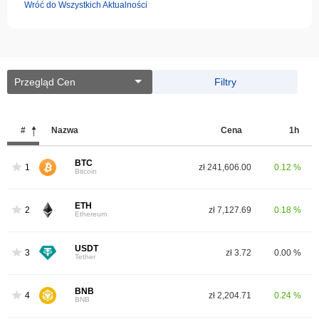
Wróć do Wszystkich Aktualności
Przegląd Cen
Filtry
#
Nazwa
Cena
1h
BTC
1
zł 241,606.00
0.12 %
Bitcoin
ETH
2
zł 7,127.69
0.18 %
Ethereum
USDT
3
zł 3.72
0.00 %
Tether
BNB
4
zł 2,204.71
0.24 %
BNB