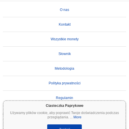
O nas
Kontakt
Wszystkie monety
Słownik
Metodologia
Polityka prywatności
Regulamin
Ciasteczka Paprykowe
Używamy plików cookie, aby poprawić Twoje doświadczenia podczas
WAŻNE ZASTRZEŻENIE:
Kryptowaluty są wysoce zmienne i wiążą się ze znacznym
przeglądania.
...
More
ryzykiem. Możesz stracić część lub całość swojej inwestycji. Wszystkie informacje na
Coinpaprika są udostępniane wyłącznie w celach informacyjnych i nie stanowią porady
finansowej ani inwestycyjnej. Zawsze przeprowadzaj własne badania (DYOR) i konsultuj