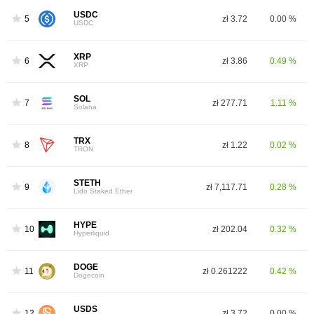
USDC
5
zł 3.72
0.00 %
USDC
XRP
6
zł 3.86
0.49 %
XRP
SOL
7
zł 277.71
1.11 %
Solana
TRX
8
zł 1.22
0.02 %
TRON
STETH
9
zł 7,117.71
0.28 %
Lido Staked Ether
HYPE
10
zł 202.04
0.32 %
Hyperliquid
DOGE
11
zł 0.261222
0.42 %
Dogecoin
USDS
12
zł 3.72
0.00 %