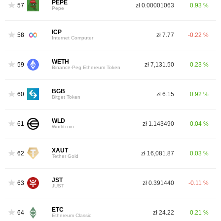
PEPE
57
zł 0.00001063
0.93 %
Pepe
ICP
58
zł 7.77
-0.22 %
Internet Computer
WETH
59
zł 7,131.50
0.23 %
Binance-Peg Ethereum Token
BGB
60
zł 6.15
0.92 %
Bitget Token
WLD
61
zł 1.143490
0.04 %
Worldcoin
XAUT
62
zł 16,081.87
0.03 %
Tether Gold
JST
63
zł 0.391440
-0.11 %
JUST
ETC
64
zł 24.22
0.21 %
Ethereum Classic