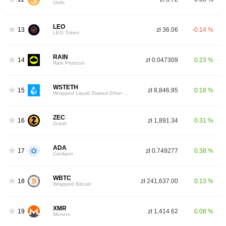
Usds
LEO
13
zł 36.06
-0.14 %
LEO Token
RAIN
14
zł 0.047309
0.23 %
Rain Protocol
WSTETH
15
zł 8,846.95
0.18 %
Wrapped Liquid Staked Ether 2.0
ZEC
16
zł 1,891.34
0.31 %
Zcash
ADA
17
zł 0.749277
0.38 %
Cardano
WBTC
18
zł 241,637.00
0.13 %
Wrapped Bitcoin
XMR
19
zł 1,414.62
0.08 %
Monero