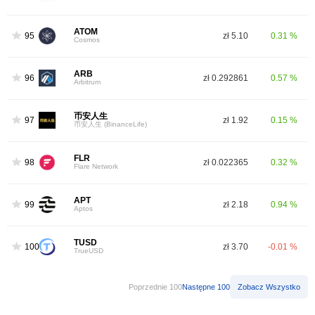
ATOM
95
zł 5.10
0.31 %
Cosmos
ARB
96
zł 0.292861
0.57 %
Arbitrum
币安人生
97
zł 1.92
0.15 %
币安人生 (BinanceLife)
FLR
98
zł 0.022365
0.32 %
Flare Network
APT
99
zł 2.18
0.94 %
Aptos
TUSD
100
zł 3.70
-0.01 %
TrueUSD
Poprzednie 100
Następne 100
Zobacz Wszystko