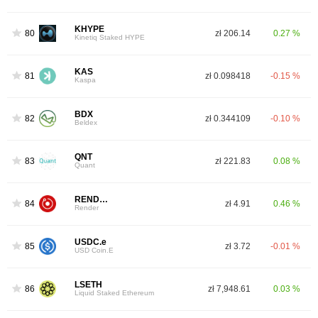
KHYPE
80
zł 206.14
0.27 %
Kinetiq Staked HYPE
KAS
81
zł 0.098418
-0.15 %
Kaspa
BDX
82
zł 0.344109
-0.10 %
Beldex
QNT
83
zł 221.83
0.08 %
Quant
RENDER
84
zł 4.91
0.46 %
Render
USDC.e
85
zł 3.72
-0.01 %
USD Coin.E
LSETH
86
zł 7,948.61
0.03 %
Liquid Staked Ethereum