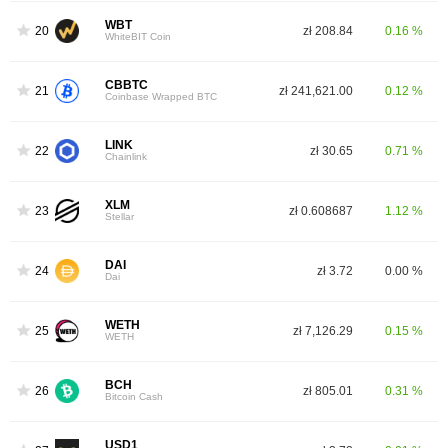
WBT
20
zł 208.84
0.16 %
WhiteBIT Coin
CBBTC
21
zł 241,621.00
0.12 %
Coinbase Wrapped BTC
LINK
22
zł 30.65
0.71 %
Chainlink
XLM
23
zł 0.608687
1.12 %
Stellar
DAI
24
zł 3.72
0.00 %
Dai
WETH
25
zł 7,126.29
0.15 %
WETH
BCH
26
zł 805.01
0.31 %
Bitcoin Cash
USD1