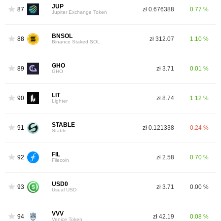
JUP
87
zł 0.676388
0.77 %
Jupiter Exchange Token
BNSOL
88
zł 312.07
1.10 %
Binance Staked SOL
GHO
89
zł 3.71
0.01 %
GHO
LIT
90
zł 8.74
1.12 %
Lighter
STABLE
91
zł 0.121338
-0.24 %
Stable
FIL
92
zł 2.58
0.70 %
Filecoin
USD0
93
zł 3.71
0.00 %
Usual USD
VVV
94
zł 42.19
0.08 %
Venice Token