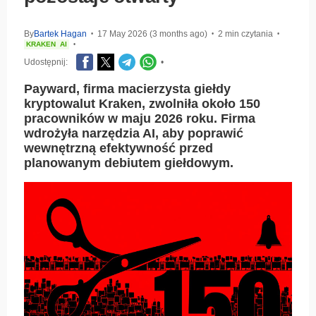
By
Bartek Hagan
17 May 2026 (3 months ago)
2 min czytania
•
•
•
KRAKEN
AI
•
Udostępnij:
•
Payward, firma macierzysta giełdy
kryptowalut Kraken, zwolniła około 150
pracowników w maju 2026 roku. Firma
wdrożyła narzędzia AI, aby poprawić
wewnętrzną efektywność przed
planowanym debiutem giełdowym.