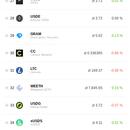
27
zł 3.72
0.01 %
USD1
USDE
28
zł 3.72
0.00 %
Ethena USDe
GRAM
29
zł 5.02
0.13 %
Gram (prev. Toncoin)
CC
30
zł 0.336365
-0.88 %
Canton Network
LTC
31
zł 169.37
-0.06 %
Litecoin
WEETH
32
zł 7,845.65
0.15 %
Wrapped eETH
USDG
33
zł 3.72
-0.07 %
Global Dollar
sUSDS
34
zł 4.11
0.01 %
sUSDS