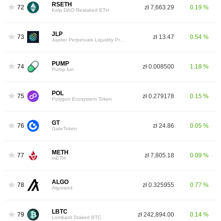
RSETH
72
zł 7,663.29
0.19 %
Kelp DAO Restaked ETH
JLP
73
zł 13.47
0.54 %
Jupiter Perpetuals Liquidity Provider Token
PUMP
74
zł 0.008500
1.18 %
Pump.fun
POL
75
zł 0.279178
0.15 %
Polygon Ecosystem Token
GT
76
zł 24.86
0.05 %
GateToken
METH
77
zł 7,805.18
0.09 %
mETH
ALGO
78
zł 0.325955
0.77 %
Algorand
LBTC
79
zł 242,894.00
0.14 %
Lombard Staked BTC