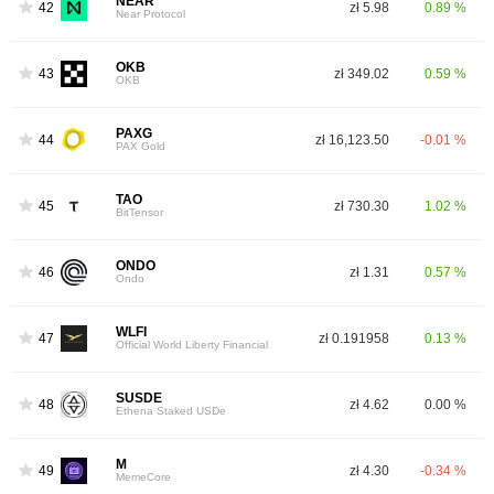
NEAR
42
zł 5.98
0.89 %
Near Protocol
OKB
43
zł 349.02
0.59 %
OKB
PAXG
44
zł 16,123.50
-0.01 %
PAX Gold
TAO
45
zł 730.30
1.02 %
BitTensor
ONDO
46
zł 1.31
0.57 %
Ondo
WLFI
47
zł 0.191958
0.13 %
Official World Liberty Financial
SUSDE
48
zł 4.62
0.00 %
Ethena Staked USDe
M
49
zł 4.30
-0.34 %
MemeCore