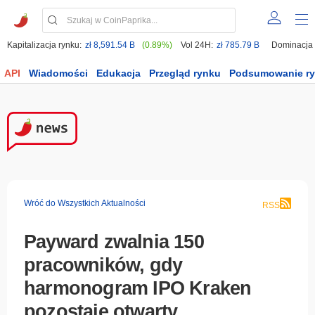
Kapitalizacja rynku:
zł 8,591.54 B
(0.89%)
Vol 24H:
zł 785.79 B
Dominacja
API
Wiadomości
Edukacja
Przegląd rynku
Podsumowanie r
Wróć do Wszystkich Aktualności
RSS
Payward zwalnia 150
pracowników, gdy
harmonogram IPO Kraken
pozostaje otwarty