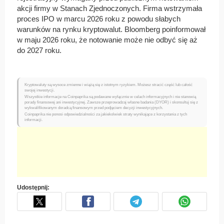
akcji firmy w Stanach Zjednoczonych. Firma wstrzymała
proces IPO w marcu 2026 roku z powodu słabych
warunków na rynku kryptowalut. Bloomberg poinformował
w maju 2026 roku, że notowanie może nie odbyć się aż
do 2027 roku.
Kryptowaluty są wysoce zmienne i wiążą się z istotnym ryzykiem. Możesz stracić część lub całość
swojej inwestycji.
Wszystkie informacje na Coinpaprika są podawane wyłącznie w celach informacyjnych i nie stanowią
porady finansowej ani inwestycyjnej. Zawsze przeprowadzaj własne badania (DYOR) i skonsultuj się z
wykwalifikowanym doradcą finansowym przed podjęciem decyzji inwestycyjnych.
Coinpaprika nie ponosi odpowiedzialności za jakiekolwiek straty wynikające z korzystania z tych
informacji.
Udostępnij: