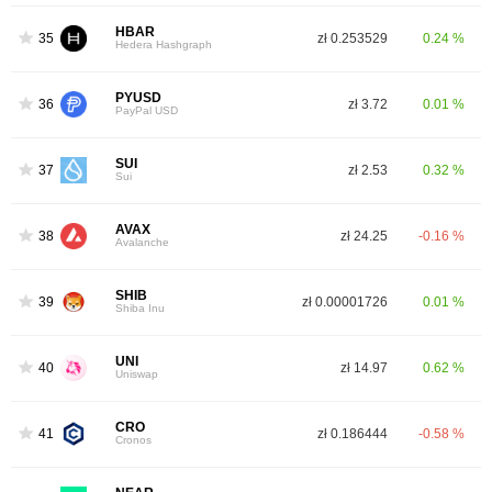
HBAR
35
zł 0.253529
0.24 %
Hedera Hashgraph
PYUSD
36
zł 3.72
0.01 %
PayPal USD
SUI
37
zł 2.53
0.32 %
Sui
AVAX
38
zł 24.25
-0.16 %
Avalanche
SHIB
39
zł 0.00001726
0.01 %
Shiba Inu
UNI
40
zł 14.97
0.62 %
Uniswap
CRO
41
zł 0.186444
-0.58 %
Cronos