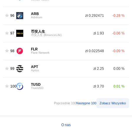
ARB
96
zł 0.292471
-0.28 %
Arbitrum
币安人生
97
zł 1.93
-0.06 %
币安人生 (BinanceLife)
FLR
98
zł 0.022548
-0.09 %
Flare Network
APT
99
zł 2.25
0.00 %
Aptos
TUSD
100
zł 3.70
0.01 %
TrueUSD
Poprzednie 100
Następne 100
Zobacz Wszystko
O nas