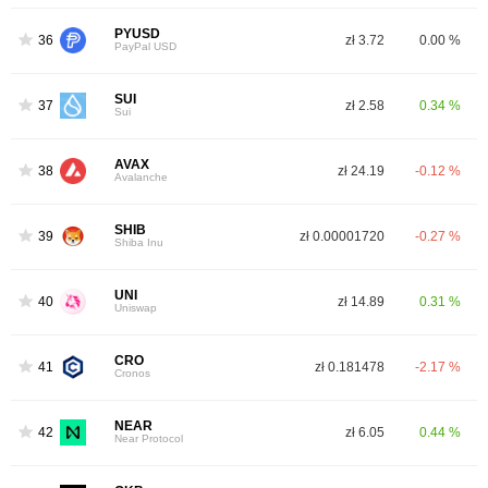
PYUSD
36
zł 3.72
0.00 %
PayPal USD
SUI
37
zł 2.58
0.34 %
Sui
AVAX
38
zł 24.19
-0.12 %
Avalanche
SHIB
39
zł 0.00001720
-0.27 %
Shiba Inu
UNI
40
zł 14.89
0.31 %
Uniswap
CRO
41
zł 0.181478
-2.17 %
Cronos
NEAR
42
zł 6.05
0.44 %
Near Protocol