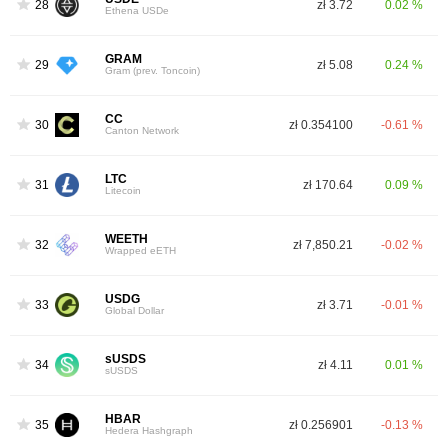
28
zł 3.72
0.02 %
Ethena USDe
GRAM
29
zł 5.08
0.24 %
Gram (prev. Toncoin)
CC
30
zł 0.354100
-0.61 %
Canton Network
LTC
31
zł 170.64
0.09 %
Litecoin
WEETH
32
zł 7,850.21
-0.02 %
Wrapped eETH
USDG
33
zł 3.71
-0.01 %
Global Dollar
sUSDS
34
zł 4.11
0.01 %
sUSDS
HBAR
35
zł 0.256901
-0.13 %
Hedera Hashgraph