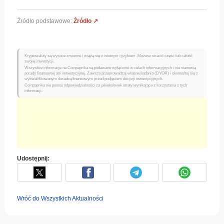
Źródło podstawowe:
Źródło ↗
Kryptowaluty są wysoce zmienne i wiążą się z istotnym ryzykiem. Możesz stracić część lub całość
swojej inwestycji.
Wszystkie informacje na Coinpaprika są podawane wyłącznie w celach informacyjnych i nie stanowią
porady finansowej ani inwestycyjnej. Zawsze przeprowadzaj własne badania (DYOR) i skonsultuj się z
wykwalifikowanym doradcą finansowym przed podjęciem decyzji inwestycyjnych.
Coinpaprika nie ponosi odpowiedzialności za jakiekolwiek straty wynikające z korzystania z tych
informacji.
Udostępnij:
Wróć do Wszystkich Aktualności