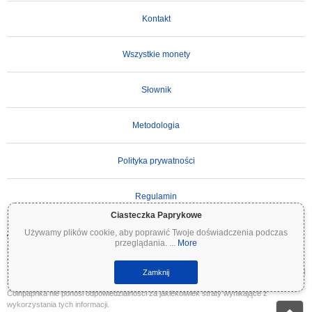
Kontakt
Wszystkie monety
Słownik
Metodologia
Polityka prywatności
Regulamin
Ciasteczka Paprykowe
Używamy plików cookie, aby poprawić Twoje doświadczenia podczas
WAŻNE ZASTRZEŻENIE:
Kryptowaluty są wysoce zmienne i wiążą się ze znacznym
przeglądania.
...
More
ryzykiem. Możesz stracić część lub całość swojej inwestycji. Wszystkie informacje na
Coinpaprika są udostępniane wyłącznie w celach informacyjnych i nie stanowią porady
finansowej ani inwestycyjnej. Zawsze przeprowadzaj własne badania (DYOR) i konsultuj
Zamknij
się z wykwalifikowanym doradcą finansowym przed podjęciem decyzji inwestycyjnych.
Coinpaprika nie ponosi odpowiedzialności za jakiekolwiek straty wynikające z
wykorzystania tych informacji.