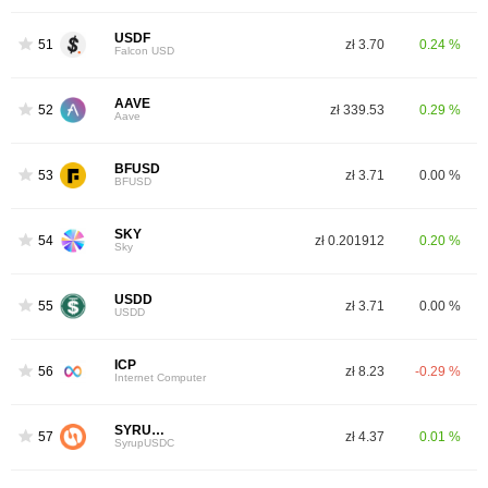
USDF
51
zł 3.70
0.24 %
Falcon USD
AAVE
52
zł 339.53
0.29 %
Aave
BFUSD
53
zł 3.71
0.00 %
BFUSD
SKY
54
zł 0.201912
0.20 %
Sky
USDD
55
zł 3.71
0.00 %
USDD
ICP
56
zł 8.23
-0.29 %
Internet Computer
SYRUPUSDC
57
zł 4.37
0.01 %
SyrupUSDC