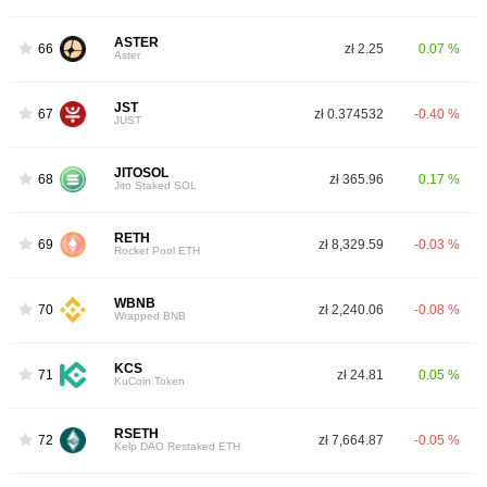
ASTER
66
zł 2.25
0.07 %
Aster
JST
67
zł 0.374532
-0.40 %
JUST
JITOSOL
68
zł 365.96
0.17 %
Jito Staked SOL
RETH
69
zł 8,329.59
-0.03 %
Rocket Pool ETH
WBNB
70
zł 2,240.06
-0.08 %
Wrapped BNB
KCS
71
zł 24.81
0.05 %
KuCoin Token
RSETH
72
zł 7,664.87
-0.05 %
Kelp DAO Restaked ETH