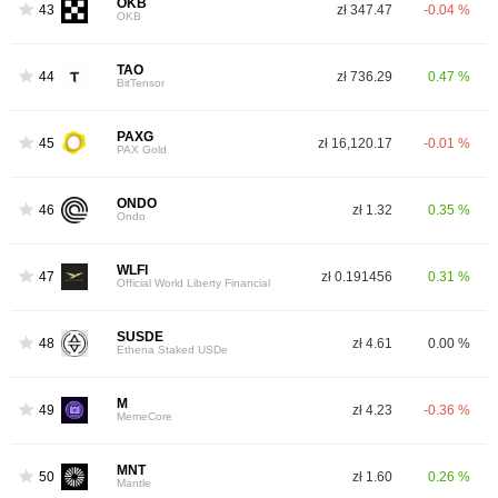
OKB
43
zł 347.47
-0.04 %
OKB
TAO
44
zł 736.29
0.47 %
BitTensor
PAXG
45
zł 16,120.17
-0.01 %
PAX Gold
ONDO
46
zł 1.32
0.35 %
Ondo
WLFI
47
zł 0.191456
0.31 %
Official World Liberty Financial
SUSDE
48
zł 4.61
0.00 %
Ethena Staked USDe
M
49
zł 4.23
-0.36 %
MemeCore
MNT
50
zł 1.60
0.26 %
Mantle