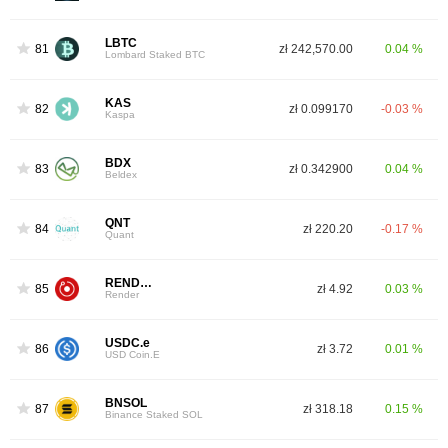
LBTC
81
zł 242,570.00
0.04 %
Lombard Staked BTC
KAS
82
zł 0.099170
-0.03 %
Kaspa
BDX
83
zł 0.342900
0.04 %
Beldex
QNT
84
zł 220.20
-0.17 %
Quant
RENDER
85
zł 4.92
0.03 %
Render
USDC.e
86
zł 3.72
0.01 %
USD Coin.E
BNSOL
87
zł 318.18
0.15 %
Binance Staked SOL