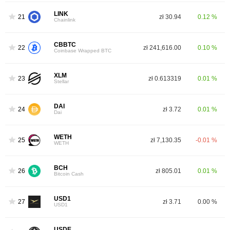
LINK
21
zł 30.94
0.12 %
Chainlink
CBBTC
22
zł 241,616.00
0.10 %
Coinbase Wrapped BTC
XLM
23
zł 0.613319
0.01 %
Stellar
DAI
24
zł 3.72
0.01 %
Dai
WETH
25
zł 7,130.35
-0.01 %
WETH
BCH
26
zł 805.01
0.01 %
Bitcoin Cash
USD1
27
zł 3.71
0.00 %
USD1
USDE