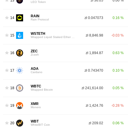
13
zł 36.05
0.00 %
LEO Token
RAIN
14
zł 0.047073
0.16 %
Rain Protocol
WSTETH
15
zł 8,846.98
-0.03 %
Wrapped Liquid Staked Ether 2.0
ZEC
16
zł 1,894.87
0.63 %
Zcash
ADA
17
zł 0.743470
0.10 %
Cardano
WBTC
18
zł 241,614.00
0.05 %
Wrapped Bitcoin
XMR
19
zł 1,424.76
-0.28 %
Monero
WBT
20
zł 209.02
0.06 %
WhiteBIT Coin