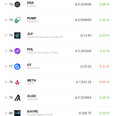
ENA
73
zł 0.334696
0.06 %
Ethena
PUMP
74
zł 0.008880
0.32 %
Pump.fun
JLP
75
zł 13.60
0.14 %
Jupiter Perpetuals Liquidity Provider Token
POL
76
zł 0.281830
0.11 %
Polygon Ecosystem Token
GT
77
zł 25.03
-0.11 %
GateToken
METH
78
zł 7,815.16
-0.01 %
mETH
ALGO
79
zł 0.324964
0.10 %
Algorand
KHYPE
80
zł 208.75
0.23 %
Kinetiq Staked HYPE