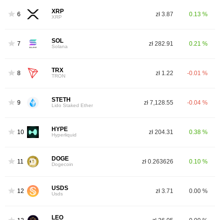
XRP
6
zł 3.87
0.13 %
XRP
SOL
7
zł 282.91
0.21 %
Solana
TRX
8
zł 1.22
-0.01 %
TRON
STETH
9
zł 7,128.55
-0.04 %
Lido Staked Ether
HYPE
10
zł 204.31
0.38 %
Hyperliquid
DOGE
11
zł 0.263626
0.10 %
Dogecoin
USDS
12
zł 3.71
0.00 %
Usds
LEO