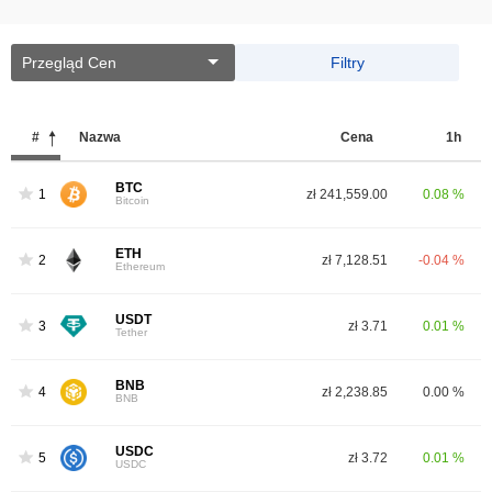
Przegląd Cen
Filtry
#
Nazwa
Cena
1h
BTC
1
zł 241,559.00
0.08 %
Bitcoin
ETH
2
zł 7,128.51
-0.04 %
Ethereum
USDT
3
zł 3.71
0.01 %
Tether
BNB
4
zł 2,238.85
0.00 %
BNB
USDC
5
zł 3.72
0.01 %
USDC