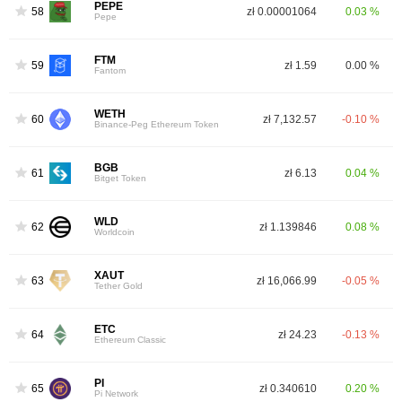
PEPE
58
zł 0.00001064
0.03 %
Pepe
FTM
59
zł 1.59
0.00 %
4
Fantom
WETH
60
zł 7,132.57
-0.10 %
Binance-Peg Ethereum Token
BGB
61
zł 6.13
0.04 %
Bitget Token
WLD
62
zł 1.139846
0.08 %
Worldcoin
XAUT
63
zł 16,066.99
-0.05 %
Tether Gold
ETC
64
zł 24.23
-0.13 %
Ethereum Classic
PI
65
zł 0.340610
0.20 %
Pi Network