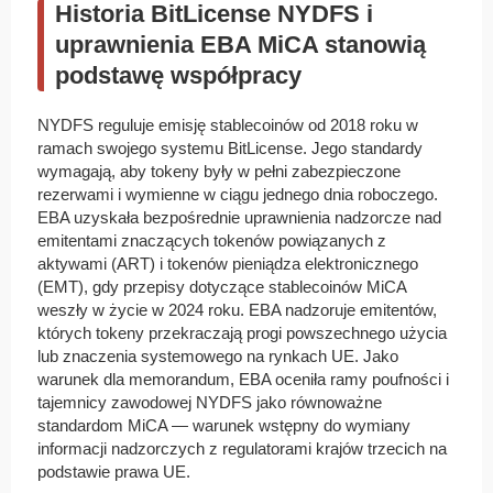
Historia BitLicense NYDFS i
uprawnienia EBA MiCA stanowią
podstawę współpracy
NYDFS reguluje emisję stablecoinów od 2018 roku w
ramach swojego systemu BitLicense. Jego standardy
wymagają, aby tokeny były w pełni zabezpieczone
rezerwami i wymienne w ciągu jednego dnia roboczego.
EBA uzyskała bezpośrednie uprawnienia nadzorcze nad
emitentami znaczących tokenów powiązanych z
aktywami (ART) i tokenów pieniądza elektronicznego
(EMT), gdy przepisy dotyczące stablecoinów MiCA
weszły w życie w 2024 roku. EBA nadzoruje emitentów,
których tokeny przekraczają progi powszechnego użycia
lub znaczenia systemowego na rynkach UE. Jako
warunek dla memorandum, EBA oceniła ramy poufności i
tajemnicy zawodowej NYDFS jako równoważne
standardom MiCA — warunek wstępny do wymiany
informacji nadzorczych z regulatorami krajów trzecich na
podstawie prawa UE.