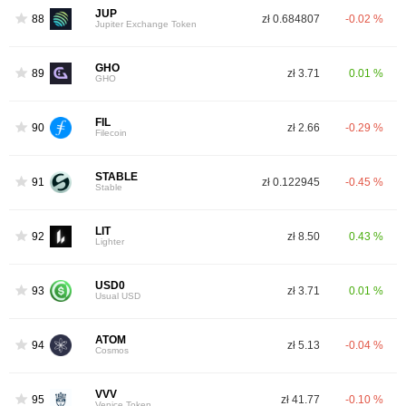
JUP
88
zł 0.684807
-0.02 %
Jupiter Exchange Token
GHO
89
zł 3.71
0.01 %
GHO
FIL
90
zł 2.66
-0.29 %
Filecoin
STABLE
91
zł 0.122945
-0.45 %
Stable
LIT
92
zł 8.50
0.43 %
Lighter
USD0
93
zł 3.71
0.01 %
Usual USD
ATOM
94
zł 5.13
-0.04 %
Cosmos
VVV
95
zł 41.77
-0.10 %
Venice Token