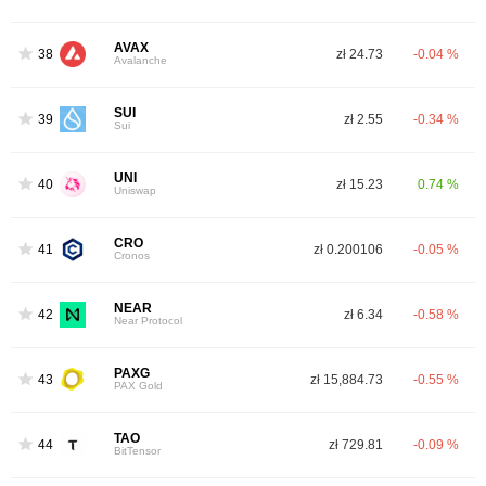
AVAX
38
zł 24.73
-0.04 %
Avalanche
SUI
39
zł 2.55
-0.34 %
Sui
UNI
40
zł 15.23
0.74 %
Uniswap
CRO
41
zł 0.200106
-0.05 %
Cronos
NEAR
42
zł 6.34
-0.58 %
Near Protocol
PAXG
43
zł 15,884.73
-0.55 %
PAX Gold
TAO
44
zł 729.81
-0.09 %
BitTensor