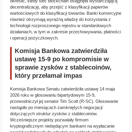
określić, kiedy sieć blockchain osiągnęła wystarczającą
decentralizację, aby przejść z klasyfikacji papierów
wartościowych do klasyfikacji towarów. Banki komercyjne
również otrzymają wyraźną władzę do korzystania z
technologii rozproszonego rejestru w standardowych
działaniach, w tym w zakresie przechowywania, płatności
i operacji pożyczkowych.
Komisja Bankowa zatwierdziła
ustawę 15-9 po kompromisie w
sprawie zysków z stablecoinów,
który przełamał impas
Komisja Bankowa Senatu zatwierdziła ustawę 14 maja
2026 roku w głosowaniu bipartydowym 15-9,
przewodniczył jej senator Tim Scott (R-SC). Głosowanie
nastąpiło po miesiącach zamkniętych negocjacji
dotyczących struktur zysków z stablecoinów.
Wcześniejsze projekty pozwalały firmom
kryptograficznym niebędącym bankami na wypłacanie