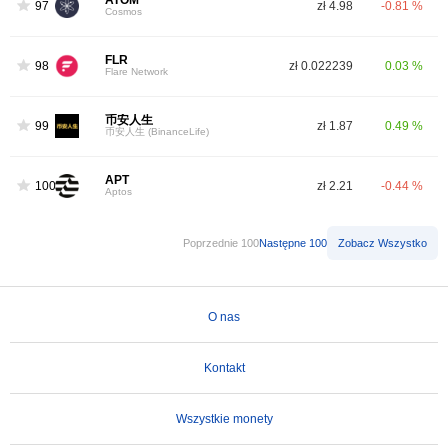
ATOM
97
zł 4.98
-0.81 %
Cosmos
FLR
98
zł 0.022239
0.03 %
Flare Network
币安人生
99
zł 1.87
0.49 %
币安人生 (BinanceLife)
APT
100
zł 2.21
-0.44 %
Aptos
Poprzednie 100
Następne 100
Zobacz Wszystko
O nas
Kontakt
Wszystkie monety