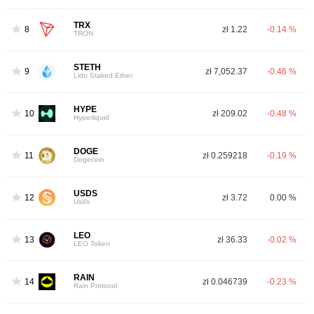
TRX
8
zł 1.22
-0.14 %
TRON
STETH
9
zł 7,052.37
-0.46 %
Lido Staked Ether
HYPE
10
zł 209.02
-0.48 %
Hyperliquid
DOGE
11
zł 0.259218
-0.19 %
Dogecoin
USDS
12
zł 3.72
0.00 %
Usds
LEO
13
zł 36.33
-0.02 %
LEO Token
RAIN
14
zł 0.046739
-0.23 %
Rain Protocol