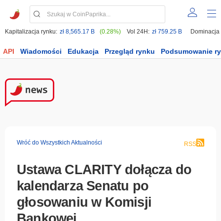
Kapitalizacja rynku:
zł 8,565.17 B
(0.28%)
Vol 24H:
zł 759.25 B
Dominacja
API
Wiadomości
Edukacja
Przegląd rynku
Podsumowanie r
Wróć do Wszystkich Aktualności
RSS
Ustawa CLARITY dołącza do
kalendarza Senatu po
głosowaniu w Komisji
Bankowej