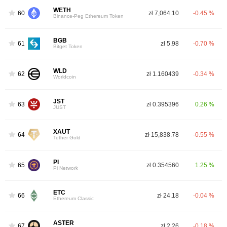
WETH
60
zł 7,064.10
-0.45 %
Binance-Peg Ethereum Token
BGB
61
zł 5.98
-0.70 %
Bitget Token
WLD
62
zł 1.160439
-0.34 %
Worldcoin
JST
63
zł 0.395396
0.26 %
JUST
XAUT
64
zł 15,838.78
-0.55 %
Tether Gold
PI
65
zł 0.354560
1.25 %
Pi Network
ETC
66
zł 24.18
-0.04 %
Ethereum Classic
ASTER
67
zł 2.26
-0.18 %