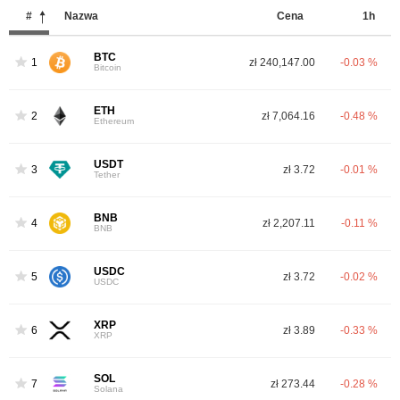
#
Nazwa
Cena
1h
BTC
1
zł 240,147.00
-0.03 %
Bitcoin
ETH
2
zł 7,064.16
-0.48 %
Ethereum
USDT
3
zł 3.72
-0.01 %
Tether
BNB
4
zł 2,207.11
-0.11 %
BNB
USDC
5
zł 3.72
-0.02 %
USDC
XRP
6
zł 3.89
-0.33 %
XRP
SOL
7
zł 273.44
-0.28 %
Solana