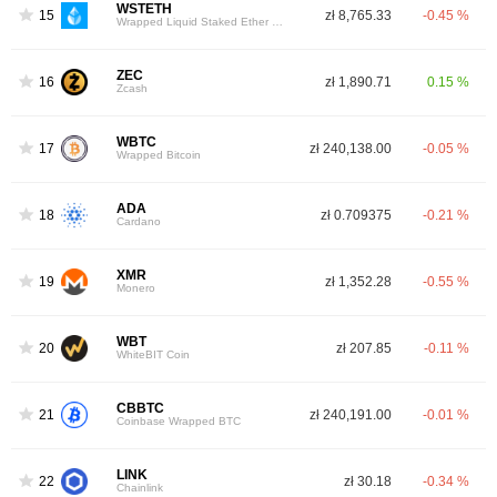
WSTETH
15
zł 8,765.33
-0.45 %
Wrapped Liquid Staked Ether 2.0
ZEC
16
zł 1,890.71
0.15 %
Zcash
WBTC
17
zł 240,138.00
-0.05 %
Wrapped Bitcoin
ADA
18
zł 0.709375
-0.21 %
Cardano
XMR
19
zł 1,352.28
-0.55 %
Monero
WBT
20
zł 207.85
-0.11 %
WhiteBIT Coin
CBBTC
21
zł 240,191.00
-0.01 %
Coinbase Wrapped BTC
LINK
22
zł 30.18
-0.34 %
Chainlink