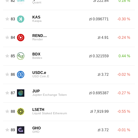
82
zł 222.84
0.16 %
Quant
KAS
83
zł 0.096771
-0.30 %
Kaspa
RENDER
84
zł 4.91
-0.24 %
Render
BDX
85
zł 0.321559
0.44 %
Beldex
USDC.e
86
zł 3.72
-0.02 %
USD Coin.E
JUP
87
zł 0.695387
-0.27 %
Jupiter Exchange Token
LSETH
88
zł 7,919.99
-0.55 %
Liquid Staked Ethereum
GHO
89
zł 3.72
-0.01 %
GHO