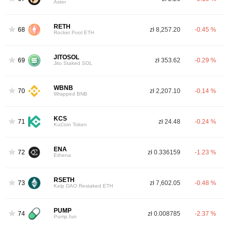
Aster
RETH
68
zł 8,257.20
-0.45 %
Rocket Pool ETH
JITOSOL
69
zł 353.62
-0.29 %
Jito Staked SOL
WBNB
70
zł 2,207.10
-0.14 %
Wrapped BNB
KCS
71
zł 24.48
-0.24 %
KuCoin Token
ENA
72
zł 0.336159
-1.23 %
Ethena
RSETH
73
zł 7,602.05
-0.48 %
Kelp DAO Restaked ETH
PUMP
74
zł 0.008785
-2.37 %
Pump.fun