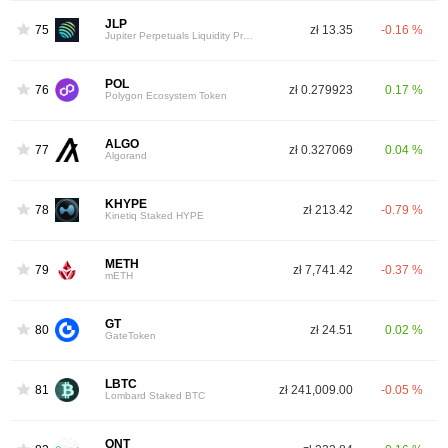
JLP
75
zł 13.35
-0.16 %
Jupiter Perpetuals Liquidity Provider Token
POL
76
zł 0.279923
0.17 %
Polygon Ecosystem Token
ALGO
77
zł 0.327069
0.04 %
Algorand
KHYPE
78
zł 213.42
-0.79 %
Kinetiq Staked HYPE
METH
79
zł 7,741.42
-0.37 %
mETH
GT
80
zł 24.51
0.02 %
GateToken
LBTC
81
zł 241,009.00
-0.05 %
Lombard Staked BTC
QNT