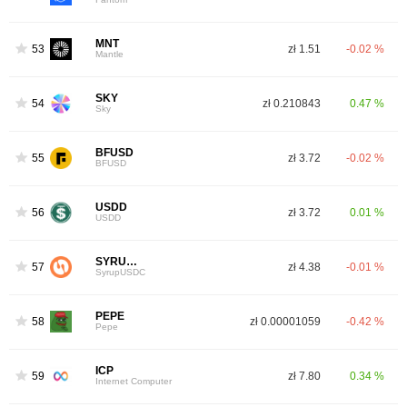
MNT
53
zł 1.51
-0.02 %
Mantle
SKY
54
zł 0.210843
0.47 %
Sky
BFUSD
55
zł 3.72
-0.02 %
BFUSD
USDD
56
zł 3.72
0.01 %
USDD
SYRUPUSDC
57
zł 4.38
-0.01 %
SyrupUSDC
PEPE
58
zł 0.00001059
-0.42 %
Pepe
ICP
59
zł 7.80
0.34 %
Internet Computer