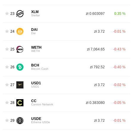
XLM
23
zł 0.603097
0.35 %
Stellar
DAI
24
zł 3.72
-0.01 %
Dai
WETH
25
zł 7,064.65
-0.43 %
WETH
BCH
26
zł 792.52
-0.40 %
Bitcoin Cash
USD1
27
zł 3.72
-0.02 %
USD1
CC
28
zł 0.383080
-0.05 %
Canton Network
USDE
29
zł 3.72
-0.01 %
Ethena USDe