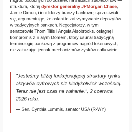
nagród podobnych do odsetek na saldach stablecoinów —
struktura, której
dyrektor generalny JPMorgan Chase
,
Jamie Dimon, i inni liderzy branży bankowej sprzeciwiali
się, argumentując, że osłabi to zatrzymywanie depozytów
w tradycyjnych bankach. Negocjatorzy, w tym
senatorowie Thom Tillis i Angela Alsobrooks, osiągnęli
kompromis z Białym Domem, który usunął tradycyjną
terminologię bankową z programów nagród tokenowych,
nie zakazując jednak mechanizmów zysków całkowicie.
"Jesteśmy bliżej funkcjonującej struktury rynku
aktywów cyfrowych niż kiedykolwiek wcześniej.
Teraz nie jest czas na wahanie.", 2 czerwca
2026 roku.
— Sen. Cynthia Lummis, senator USA (R-WY)