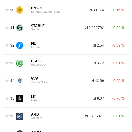
BNSOL
90
zł 307.74
-0.16 %
Binance Staked SOL
STABLE
91
zł 0.122792
0.69 %
Stable
FIL
92
zł 2.64
-0.59 %
Filecoin
USD0
93
zł 3.72
-0.01 %
Usual USD
VVV
94
zł 42.69
-0.55 %
Venice Token
LIT
95
zł 8.07
-0.76 %
Lighter
ARB
96
zł 0.296977
0.01 %
Arbitrum