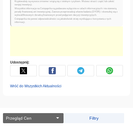
Kryptowaluty są wysoce zmienne i wiążą się z istotnym ryzykiem. Możesz stracić część lub całość
swojej inwestycji.
Wszystkie informacje na Coinpaprika są podawane wyłącznie w celach informacyjnych i nie stanowią
porady finansowej ani inwestycyjnej. Zawsze przeprowadzaj własne badania (DYOR) i skonsultuj się z
wykwalifikowanym doradcą finansowym przed podjęciem decyzji inwestycyjnych.
Coinpaprika nie ponosi odpowiedzialności za jakiekolwiek straty wynikające z korzystania z tych
informacji.
Udostępnij:
Wróć do Wszystkich Aktualności
Przegląd Cen
Filtry