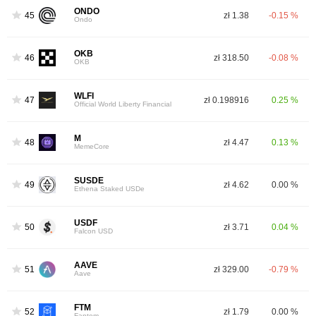
ONDO
45
zł 1.38
-0.15 %
Ondo
OKB
46
zł 318.50
-0.08 %
OKB
WLFI
47
zł 0.198916
0.25 %
Official World Liberty Financial
M
48
zł 4.47
0.13 %
MemeCore
SUSDE
49
zł 4.62
0.00 %
Ethena Staked USDe
USDF
50
zł 3.71
0.04 %
Falcon USD
AAVE
51
zł 329.00
-0.79 %
Aave
FTM
52
zł 1.79
0.00 %
Fantom