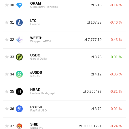
GRAM
30
zł 5.18
-0.14 %
Gram (prev. Toncoin)
LTC
31
zł 167.38
-0.46 %
Litecoin
WEETH
32
zł 7,777.19
-0.43 %
Wrapped eETH
USDG
33
zł 3.73
0.01 %
Global Dollar
sUSDS
34
zł 4.12
-0.06 %
sUSDS
HBAR
35
zł 0.255487
-0.31 %
Hedera Hashgraph
PYUSD
36
zł 3.72
-0.01 %
PayPal USD
SHIB
37
zł 0.00001791
-0.24 %
Shiba Inu