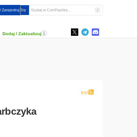
/ Zarejestruj Się
Dodaj / Zaktualizuj
RSS
arbczyka