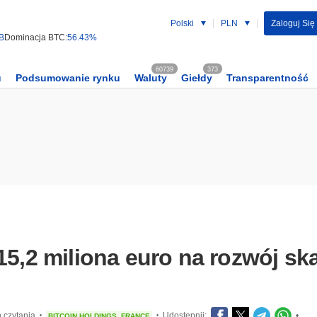
Polski
PLN
Zaloguj Się 
 B
Dominacja BTC:
56.43%
60739
373
u
Podsumowanie rynku
Waluty
Giełdy
Transparentność
15,2 miliona euro na rozwój sk
 czytania
Udostępnij:
•
BITCOIN HOLDINGS
FRANCE
•
•