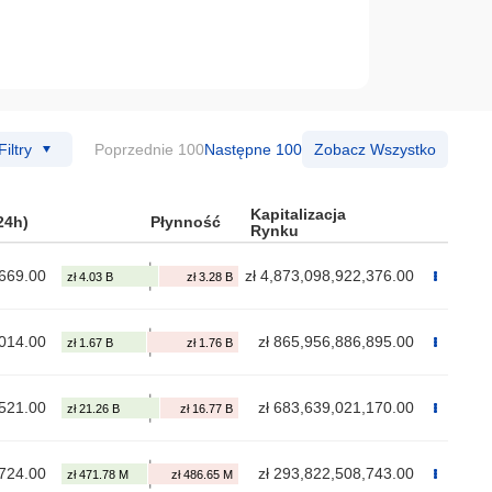
Filtry
Poprzednie 100
Następne 100
Zobacz Wszystko
Kapitalizacja
24h)
Płynność
Rynku
,669.00
zł 4,873,098,922,376.00
,014.00
zł 865,956,886,895.00
,521.00
zł 683,639,021,170.00
,724.00
zł 293,822,508,743.00