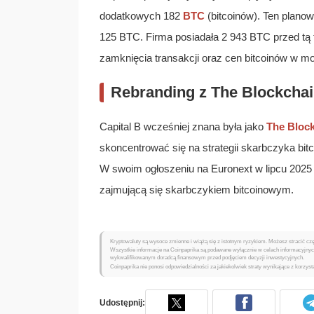
dodatkowych 182
BTC
(bitcoinów). Ten plano
125 BTC. Firma posiadała 2 943 BTC przed tą 
zamknięcia transakcji oraz cen bitcoinów w 
Rebranding z The Blockcha
Capital B wcześniej znana była jako
The Bloc
skoncentrować się na strategii skarbczyka bit
W swoim ogłoszeniu na Euronext w lipcu 2025 ro
zajmującą się skarbczykiem bitcoinowym.
Kryptowaluty są wysoce zmienne i wiążą się z istotnym ryzykiem. Możesz stracić częś
Wszystkie informacje na Coinpaprika są podawane wyłącznie w celach informacyjnych 
wykwalifikowanym doradcą finansowym przed podjęciem decyzji inwestycyjnych.
Coinpaprika nie ponosi odpowiedzialności za jakiekolwiek straty wynikające z korzysta
Udostępnij: