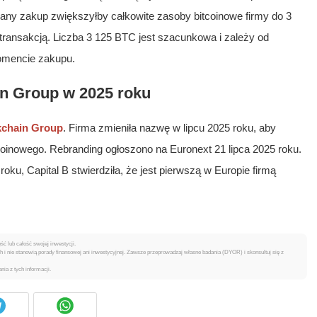
wany zakup zwiększyłby całkowite zasoby bitcoinowe firmy do 3
transakcją. Liczba 3 125 BTC jest szacunkowa i zależy od
momencie zakupu.
in Group w 2025 roku
kchain Group
. Firma zmieniła nazwę w lipcu 2025 roku, aby
coinowego. Rebranding ogłoszono na Euronext 21 lipca 2025 roku.
ku, Capital B stwierdziła, że jest pierwszą w Europie firmą
ć lub całość swojej inwestycji.
i nie stanowią porady finansowej ani inwestycyjnej. Zawsze przeprowadzaj własne badania (DYOR) i skonsultuj się z
nia z tych informacji.