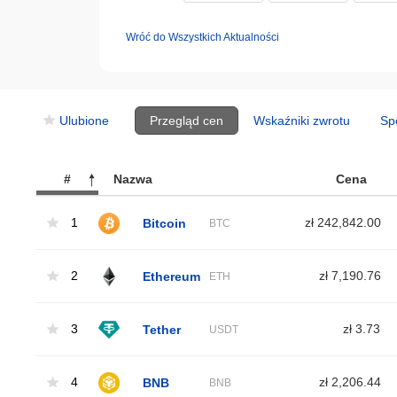
Wróć do Wszystkich Aktualności
Ulubione
Przegląd cen
Wskaźniki zwrotu
Sp
#
Nazwa
Cena
1
Bitcoin
zł 242,842.00
BTC
2
Ethereum
zł 7,190.76
ETH
3
Tether
zł 3.73
USDT
4
BNB
zł 2,206.44
BNB