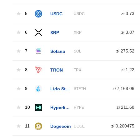
5
USDC
zł 3.73
USDC
6
XRP
zł 3.87
XRP
7
Solana
zł 275.52
SOL
8
TRON
zł 1.22
TRX
9
Lido Staked Ether
zł 7,168.06
STETH
10
Hyperliquid
zł 211.68
HYPE
11
Dogecoin
zł 0.260475
DOGE