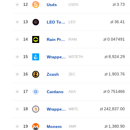
12
Usds
zł 3.73
USDS
13
LEO Token
zł 36.41
LEO
14
Rain Protocol
zł 0.047491
RAIN
15
Wrapped Liquid Staked Ether 2.0
zł 8,924.29
WSTETH
16
Zcash
zł 1,903.76
ZEC
17
Cardano
zł 0.751466
ADA
18
Wrapped Bitcoin
zł 242,837.00
WBTC
19
Monero
zł 1,380.90
XMR