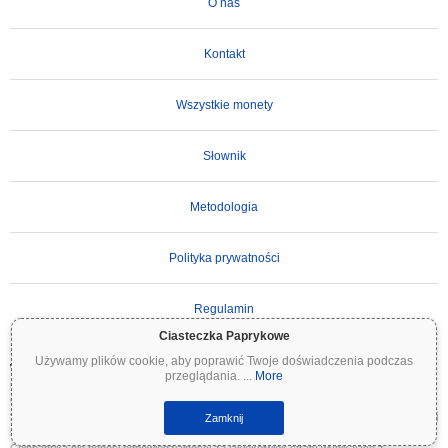
O nas
Kontakt
Wszystkie monety
Słownik
Metodologia
Polityka prywatności
Regulamin
Ciasteczka Paprykowe
Używamy plików cookie, aby poprawić Twoje doświadczenia podczas
WAŻNE ZASTRZEŻENIE:
Kryptowaluty są wysoce zmienne i wiążą się ze znacznym
przeglądania.
...
More
ryzykiem. Możesz stracić część lub całość swojej inwestycji. Wszystkie informacje na
Coinpaprika są udostępniane wyłącznie w celach informacyjnych i nie stanowią porady
finansowej ani inwestycyjnej. Zawsze przeprowadzaj własne badania (DYOR) i konsultuj
Zamknij
się z wykwalifikowanym doradcą finansowym przed podjęciem decyzji inwestycyjnych.