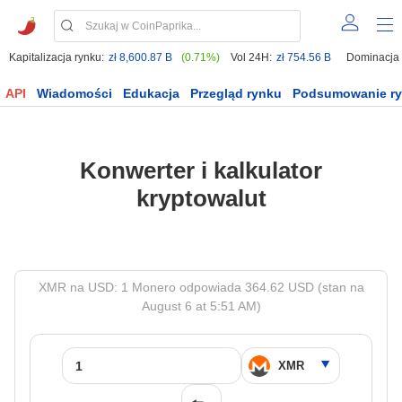
Kapitalizacja rynku:
zł 8,600.87 B
(0.71%)
Vol 24H:
zł 754.56 B
Dominacja
API
Wiadomości
Edukacja
Przegląd rynku
Podsumowanie r
Konwerter i kalkulator
kryptowalut
XMR na USD: 1 Monero odpowiada 364.62 USD (stan na
August 6 at 5:51 AM)