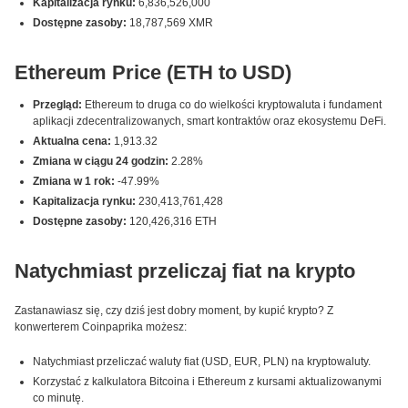
Kapitalizacja rynku:
6,836,526,000
Dostępne zasoby:
18,787,569 XMR
Ethereum Price (ETH to USD)
Przegląd:
Ethereum to druga co do wielkości kryptowaluta i fundament
aplikacji zdecentralizowanych, smart kontraktów oraz ekosystemu DeFi.
Aktualna cena:
1,913.32
Zmiana w ciągu 24 godzin:
2.28%
Zmiana w 1 rok:
-47.99%
Kapitalizacja rynku:
230,413,761,428
Dostępne zasoby:
120,426,316 ETH
Natychmiast przeliczaj fiat na krypto
Zastanawiasz się, czy dziś jest dobry moment, by kupić krypto? Z
konwerterem Coinpaprika możesz:
Natychmiast przeliczać waluty fiat (USD, EUR, PLN) na kryptowaluty.
Korzystać z kalkulatora Bitcoina i Ethereum z kursami aktualizowanymi
co minutę.