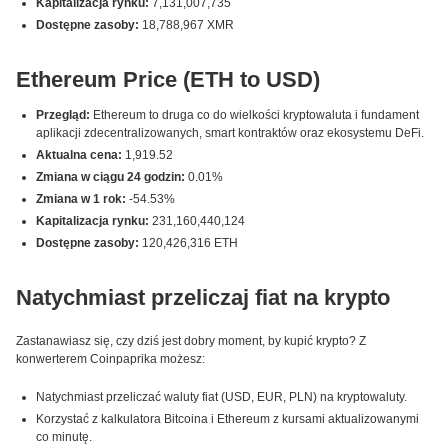
Kapitalizacja rynku:
7,131,007,735
Dostępne zasoby:
18,788,967 XMR
Ethereum Price (ETH to USD)
Przegląd:
Ethereum to druga co do wielkości kryptowaluta i fundament
aplikacji zdecentralizowanych, smart kontraktów oraz ekosystemu DeFi.
Aktualna cena:
1,919.52
Zmiana w ciągu 24 godzin:
0.01%
Zmiana w 1 rok:
-54.53%
Kapitalizacja rynku:
231,160,440,124
Dostępne zasoby:
120,426,316 ETH
Natychmiast przeliczaj fiat na krypto
Zastanawiasz się, czy dziś jest dobry moment, by kupić krypto? Z
konwerterem Coinpaprika możesz:
Natychmiast przeliczać waluty fiat (USD, EUR, PLN) na kryptowaluty.
Korzystać z kalkulatora Bitcoina i Ethereum z kursami aktualizowanymi
co minutę.