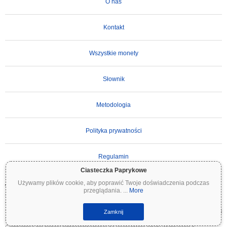
O nas
Kontakt
Wszystkie monety
Słownik
Metodologia
Polityka prywatności
Regulamin
Ciasteczka Paprykowe
Używamy plików cookie, aby poprawić Twoje doświadczenia podczas
WAŻNE ZASTRZEŻENIE:
Kryptowaluty są wysoce zmienne i wiążą się ze znacznym
przeglądania.
...
More
ryzykiem. Możesz stracić część lub całość swojej inwestycji. Wszystkie informacje na
Coinpaprika są udostępniane wyłącznie w celach informacyjnych i nie stanowią porady
finansowej ani inwestycyjnej. Zawsze przeprowadzaj własne badania (DYOR) i konsultuj
Zamknij
się z wykwalifikowanym doradcą finansowym przed podjęciem decyzji inwestycyjnych.