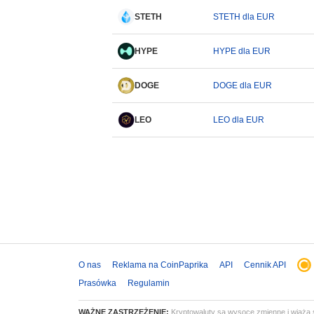
STETH
STETH dla EUR
HYPE
HYPE dla EUR
DOGE
DOGE dla EUR
LEO
LEO dla EUR
O nas
Reklama na CoinPaprika
API
Cennik API
Prasówka
Regulamin
WAŻNE ZASTRZEŻENIE:
Kryptowaluty są wysoce zmienne i wiążą s