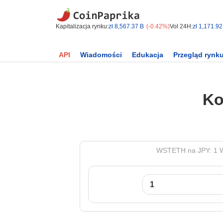
Kapitalizacja rynku:
zł 8,567.37 B
(-0.42%)
Vol 24H:
zł 1,171.92
API
Wiadomości
Edukacja
Przegląd rynk
Ko
WSTETH na JPY: 1 Wr