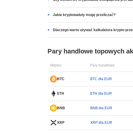
Jakie kryptowaluty mogę przeliczać?
Dlaczego warto używać kalkulatora krypto prz
Pary handlowe topowych a
Aktywo
Pary handlowe
BTC
BTC dla EUR
ETH
ETH dla EUR
BNB
BNB dla EUR
XRP
XRP dla EUR