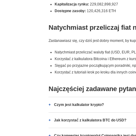
Kapitalizacja rynku:
229,082,898,927
Dostępne zasoby:
120,426,316 ETH
Natychmiast przeliczaj fiat 
Zastanawiasz się, czy dziś jest dobry moment, by ku
Natychmiast przeliczać waluty fiat (USD, EUR, PL
Korzystać z kalkulatora Bitcoina i Ethereum z ku
Sięgać po przyjazne początkującym poradniki, np. 
Korzystać z tutoriali krok po kroku dla innych coi
Najczęściej zadawane pytan
Czym jest kalkulator krypto?
Jak korzystać z kalkulatora BTC do USD?
Czy konwerter kryptowalut Coinpaprika jest d