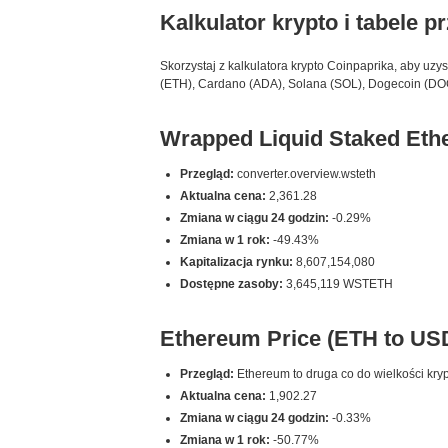
Kalkulator krypto i tabele p
Skorzystaj z kalkulatora krypto Coinpaprika, aby uzy
(ETH), Cardano (ADA), Solana (SOL), Dogecoin (DOGE
Wrapped Liquid Staked Eth
Przegląd:
converter.overview.wsteth
Aktualna cena:
2,361.28
Zmiana w ciągu 24 godzin:
-0.29%
Zmiana w 1 rok:
-49.43%
Kapitalizacja rynku:
8,607,154,080
Dostępne zasoby:
3,645,119 WSTETH
Ethereum Price (ETH to US
Przegląd:
Ethereum to druga co do wielkości kryp
Aktualna cena:
1,902.27
Zmiana w ciągu 24 godzin:
-0.33%
Zmiana w 1 rok:
-50.77%