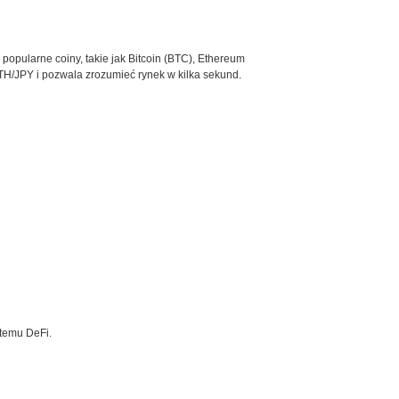
 popularne coiny, takie jak Bitcoin (BTC), Ethereum
TH/JPY i pozwala zrozumieć rynek w kilka sekund.
stemu DeFi.