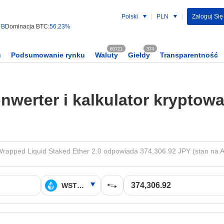
Polski
PLN
Zaloguj Się 
 B
Dominacja BTC:
56.23%
60721
374
u
Podsumowanie rynku
Waluty
Giełdy
Transparentność
nwerter i kalkulator kryptowa
apped Liquid Staked Ether 2.0 odpowiada 374,306.92 JPY (stan na A