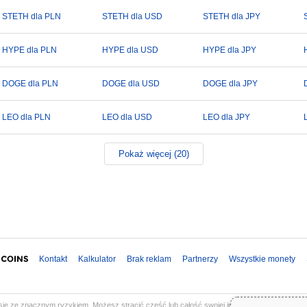
STETH dla PLN
STETH dla USD
STETH dla JPY
HYPE dla PLN
HYPE dla USD
HYPE dla JPY
DOGE dla PLN
DOGE dla USD
DOGE dla JPY
LEO dla PLN
LEO dla USD
LEO dla JPY
Pokaż więcej (20)
Kontakt
Kalkulator
Brak reklam
Partnerzy
Wszystkie monety
ię ze znacznym ryzykiem. Możesz stracić część lub całość swojej inwestycji. Wszystkie in