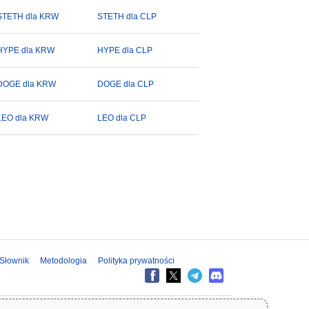
STETH dla KRW
STETH dla CLP
HYPE dla KRW
HYPE dla CLP
DOGE dla KRW
DOGE dla CLP
LEO dla KRW
LEO dla CLP
Słownik
Metodologia
Polityka prywatności
formacje na Coinpaprika są udostępniane wyłącznie w celach