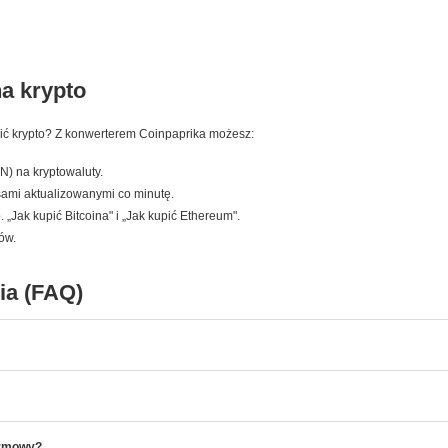
na krypto
pić krypto? Z konwerterem Coinpaprika możesz:
N) na kryptowaluty.
rsami aktualizowanymi co minutę.
„Jak kupić Bitcoina" i „Jak kupić Ethereum".
nów.
ia (FAQ)
armowy?