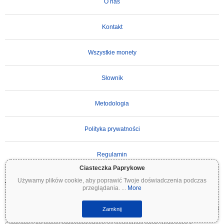
O nas
Kontakt
Wszystkie monety
Słownik
Metodologia
Polityka prywatności
Regulamin
Ciasteczka Paprykowe
Używamy plików cookie, aby poprawić Twoje doświadczenia podczas
WAŻNE ZASTRZEŻENIE:
Kryptowaluty są wysoce zmienne i wiążą się ze znacznym
przeglądania.
...
More
ryzykiem. Możesz stracić część lub całość swojej inwestycji. Wszystkie informacje na
Coinpaprika są udostępniane wyłącznie w celach informacyjnych i nie stanowią porady
finansowej ani inwestycyjnej. Zawsze przeprowadzaj własne badania (DYOR) i konsultuj
Zamknij
się z wykwalifikowanym doradcą finansowym przed podjęciem decyzji inwestycyjnych.