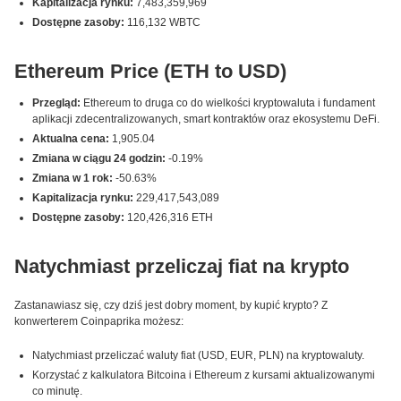
Kapitalizacja rynku:
7,483,359,969
Dostępne zasoby:
116,132 WBTC
Ethereum Price (ETH to USD)
Przegląd:
Ethereum to druga co do wielkości kryptowaluta i fundament
aplikacji zdecentralizowanych, smart kontraktów oraz ekosystemu DeFi.
Aktualna cena:
1,905.04
Zmiana w ciągu 24 godzin:
-0.19%
Zmiana w 1 rok:
-50.63%
Kapitalizacja rynku:
229,417,543,089
Dostępne zasoby:
120,426,316 ETH
Natychmiast przeliczaj fiat na krypto
Zastanawiasz się, czy dziś jest dobry moment, by kupić krypto? Z
konwerterem Coinpaprika możesz:
Natychmiast przeliczać waluty fiat (USD, EUR, PLN) na kryptowaluty.
Korzystać z kalkulatora Bitcoina i Ethereum z kursami aktualizowanymi
co minutę.