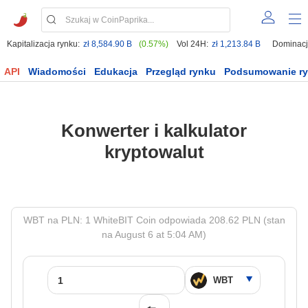
Kapitalizacja rynku:
zł 8,584.90 B
(0.57%)
Vol 24H:
zł 1,213.84 B
Dominacj
API
Wiadomości
Edukacja
Przegląd rynku
Podsumowanie r
Konwerter i kalkulator
kryptowalut
WBT na PLN: 1 WhiteBIT Coin odpowiada 208.62 PLN (stan
na August 6 at 5:04 AM)