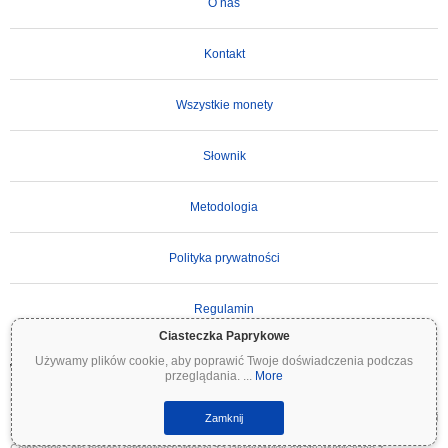
O nas
Kontakt
Wszystkie monety
Słownik
Metodologia
Polityka prywatności
Regulamin
Ciasteczka Paprykowe
Używamy plików cookie, aby poprawić Twoje doświadczenia podczas
WAŻNE ZASTRZEŻENIE:
Kryptowaluty są wysoce zmienne i wiążą się ze znacznym
przeglądania.
...
More
ryzykiem. Możesz stracić część lub całość swojej inwestycji. Wszystkie informacje na
Coinpaprika są udostępniane wyłącznie w celach informacyjnych i nie stanowią porady
finansowej ani inwestycyjnej. Zawsze przeprowadzaj własne badania (DYOR) i konsultuj
Zamknij
się z wykwalifikowanym doradcą finansowym przed podjęciem decyzji inwestycyjnych.