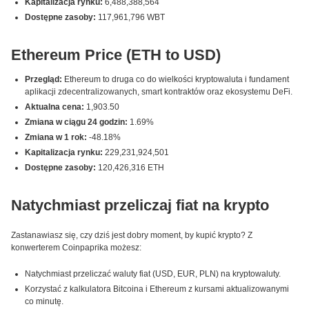
Kapitalizacja rynku:
6,488,388,564
Dostępne zasoby:
117,961,796 WBT
Ethereum Price (ETH to USD)
Przegląd:
Ethereum to druga co do wielkości kryptowaluta i fundament
aplikacji zdecentralizowanych, smart kontraktów oraz ekosystemu DeFi.
Aktualna cena:
1,903.50
Zmiana w ciągu 24 godzin:
1.69%
Zmiana w 1 rok:
-48.18%
Kapitalizacja rynku:
229,231,924,501
Dostępne zasoby:
120,426,316 ETH
Natychmiast przeliczaj fiat na krypto
Zastanawiasz się, czy dziś jest dobry moment, by kupić krypto? Z
konwerterem Coinpaprika możesz:
Natychmiast przeliczać waluty fiat (USD, EUR, PLN) na kryptowaluty.
Korzystać z kalkulatora Bitcoina i Ethereum z kursami aktualizowanymi
co minutę.