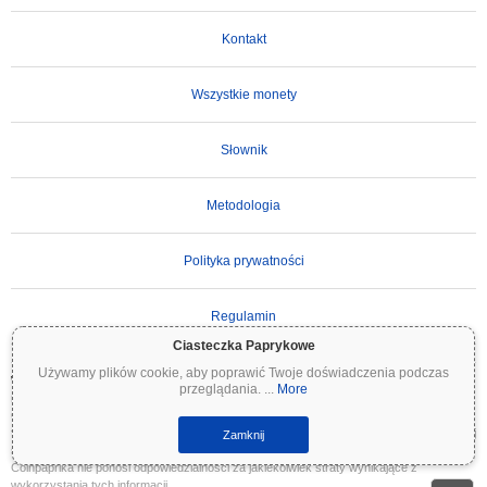
Kontakt
Wszystkie monety
Słownik
Metodologia
Polityka prywatności
Regulamin
Ciasteczka Paprykowe
Używamy plików cookie, aby poprawić Twoje doświadczenia podczas
WAŻNE ZASTRZEŻENIE:
Kryptowaluty są wysoce zmienne i wiążą się ze znacznym
przeglądania.
...
More
ryzykiem. Możesz stracić część lub całość swojej inwestycji. Wszystkie informacje na
Coinpaprika są udostępniane wyłącznie w celach informacyjnych i nie stanowią porady
finansowej ani inwestycyjnej. Zawsze przeprowadzaj własne badania (DYOR) i konsultuj
Zamknij
się z wykwalifikowanym doradcą finansowym przed podjęciem decyzji inwestycyjnych.
Coinpaprika nie ponosi odpowiedzialności za jakiekolwiek straty wynikające z
wykorzystania tych informacji.