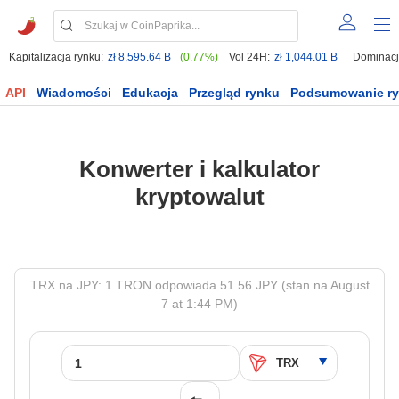
Kapitalizacja rynku:
zł 8,595.64 B
(0.77%)
Vol 24H:
zł 1,044.01 B
Dominacj
API
Wiadomości
Edukacja
Przegląd rynku
Podsumowanie r
Konwerter i kalkulator
kryptowalut
TRX na JPY: 1 TRON odpowiada 51.56 JPY (stan na August
7 at 1:44 PM)