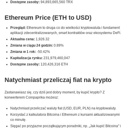
Dostępne zasoby:
94,893,665,560 TRX
Ethereum Price (ETH to USD)
Przegląd:
Ethereum to druga co do wielkości kryptowaluta i fundament
aplikacji zdecentralizowanych, smart kontraktów oraz ekosystemu DeFi.
Aktualna cena:
1,926.32
Zmiana w ciągu 24 godzin:
0.89%
Zmiana w 1 rok:
-50.42%
Kapitalizacja rynku:
231,979,460,047
Dostępne zasoby:
120,426,316 ETH
Natychmiast przeliczaj fiat na krypto
Zastanawiasz się, czy dziś jest dobry moment, by kupić krypto? Z
konwerterem Coinpaprika możesz:
Natychmiast przeliczać waluty fiat (USD, EUR, PLN) na kryptowaluty.
Korzystać z kalkulatora Bitcoina i Ethereum z kursami aktualizowanymi
co minutę.
Sięgać po przyjazne początkującym poradniki, np. „Jak kupić Bitcoina" i