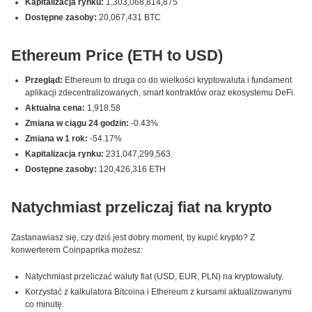
Kapitalizacja rynku:
1,303,068,814,875
Dostępne zasoby:
20,067,431 BTC
Ethereum Price (ETH to USD)
Przegląd:
Ethereum to druga co do wielkości kryptowaluta i fundament
aplikacji zdecentralizowanych, smart kontraktów oraz ekosystemu DeFi.
Aktualna cena:
1,918.58
Zmiana w ciągu 24 godzin:
-0.43%
Zmiana w 1 rok:
-54.17%
Kapitalizacja rynku:
231,047,299,563
Dostępne zasoby:
120,426,316 ETH
Natychmiast przeliczaj fiat na krypto
Zastanawiasz się, czy dziś jest dobry moment, by kupić krypto? Z
konwerterem Coinpaprika możesz:
Natychmiast przeliczać waluty fiat (USD, EUR, PLN) na kryptowaluty.
Korzystać z kalkulatora Bitcoina i Ethereum z kursami aktualizowanymi
co minutę.