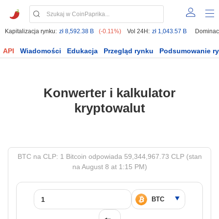
Kapitalizacja rynku:
zł 8,592.38 B
(-0.11%)
Vol 24H:
zł 1,043.57 B
Dominac
API
Wiadomości
Edukacja
Przegląd rynku
Podsumowanie r
Konwerter i kalkulator
kryptowalut
BTC na CLP: 1 Bitcoin odpowiada 59,344,967.73 CLP (stan
na August 8 at 1:15 PM)