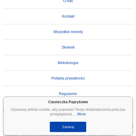
O nas
Kontakt
Wszystkie monety
Słownik
Metodologia
Polityka prywatności
Regulamin
Ciasteczka Paprykowe
Używamy plików cookie, aby poprawić Twoje doświadczenia podczas
WAŻNE ZASTRZEŻENIE:
Kryptowaluty są wysoce zmienne i wiążą się ze znacznym
przeglądania.
...
More
ryzykiem. Możesz stracić część lub całość swojej inwestycji. Wszystkie informacje na
Coinpaprika są udostępniane wyłącznie w celach informacyjnych i nie stanowią porady
finansowej ani inwestycyjnej. Zawsze przeprowadzaj własne badania (DYOR) i konsultuj
Zamknij
się z wykwalifikowanym doradcą finansowym przed podjęciem decyzji inwestycyjnych.