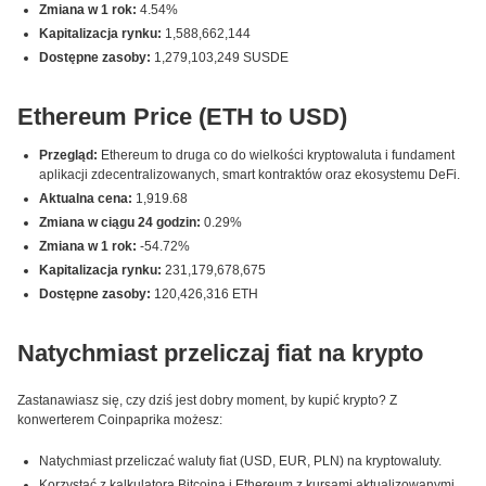
Zmiana w 1 rok:
4.54%
Kapitalizacja rynku:
1,588,662,144
Dostępne zasoby:
1,279,103,249 SUSDE
Ethereum Price (ETH to USD)
Przegląd:
Ethereum to druga co do wielkości kryptowaluta i fundament
aplikacji zdecentralizowanych, smart kontraktów oraz ekosystemu DeFi.
Aktualna cena:
1,919.68
Zmiana w ciągu 24 godzin:
0.29%
Zmiana w 1 rok:
-54.72%
Kapitalizacja rynku:
231,179,678,675
Dostępne zasoby:
120,426,316 ETH
Natychmiast przeliczaj fiat na krypto
Zastanawiasz się, czy dziś jest dobry moment, by kupić krypto? Z
konwerterem Coinpaprika możesz:
Natychmiast przeliczać waluty fiat (USD, EUR, PLN) na kryptowaluty.
Korzystać z kalkulatora Bitcoina i Ethereum z kursami aktualizowanymi