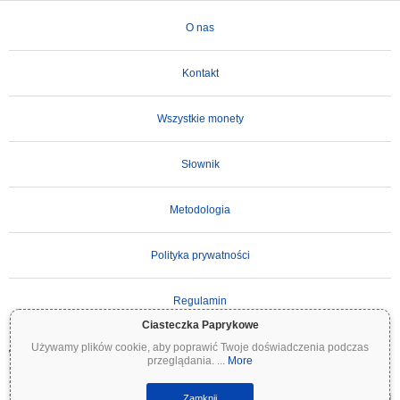
O nas
Kontakt
Wszystkie monety
Słownik
Metodologia
Polityka prywatności
Regulamin
Ciasteczka Paprykowe
Używamy plików cookie, aby poprawić Twoje doświadczenia podczas
WAŻNE ZASTRZEŻENIE:
Kryptowaluty są wysoce zmienne i wiążą się ze znacznym
przeglądania.
...
More
ryzykiem. Możesz stracić część lub całość swojej inwestycji. Wszystkie informacje na
Coinpaprika są udostępniane wyłącznie w celach informacyjnych i nie stanowią porady
finansowej ani inwestycyjnej. Zawsze przeprowadzaj własne badania (DYOR) i konsultuj
Zamknij