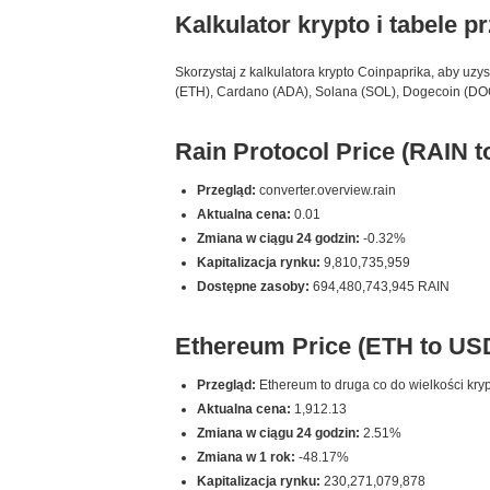
Kalkulator krypto i tabele p
Skorzystaj z kalkulatora krypto Coinpaprika, aby uzy
(ETH), Cardano (ADA), Solana (SOL), Dogecoin (DOGE
Rain Protocol Price (RAIN 
Przegląd:
converter.overview.rain
Aktualna cena:
0.01
Zmiana w ciągu 24 godzin:
-0.32%
Kapitalizacja rynku:
9,810,735,959
Dostępne zasoby:
694,480,743,945 RAIN
Ethereum Price (ETH to US
Przegląd:
Ethereum to druga co do wielkości kryp
Aktualna cena:
1,912.13
Zmiana w ciągu 24 godzin:
2.51%
Zmiana w 1 rok:
-48.17%
Kapitalizacja rynku:
230,271,079,878