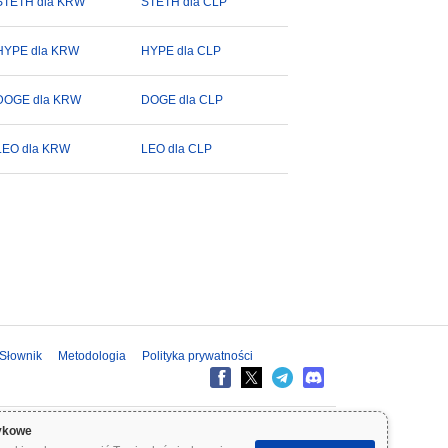
STETH dla KRW
STETH dla CLP
HYPE dla KRW
HYPE dla CLP
DOGE dla KRW
DOGE dla CLP
LEO dla KRW
LEO dla CLP
Słownik
Metodologia
Polityka prywatności
formacje na Coinpaprika są udostępniane wyłącznie w celach
ykowe
inansowym przed podjęciem decyzji inwestycyjnych. Coinpaprika nie