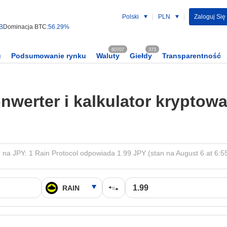
Polski
PLN
Zaloguj Się 
 B
Dominacja BTC:
56.29%
60707
373
u
Podsumowanie rynku
Waluty
Giełdy
Transparentność
nwerter i kalkulator kryptowa
 na JPY: 1 Rain Protocol odpowiada 1.99 JPY (stan na August 6 at 6:5