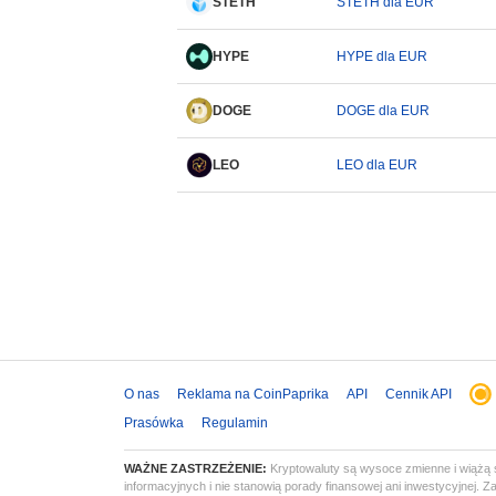
STETH
STETH dla EUR
HYPE
HYPE dla EUR
DOGE
DOGE dla EUR
LEO
LEO dla EUR
O nas
Reklama na CoinPaprika
API
Cennik API
Prasówka
Regulamin
WAŻNE ZASTRZEŻENIE:
Kryptowaluty są wysoce zmienne i wiążą s
informacyjnych i nie stanowią porady finansowej ani inwestycyjnej.