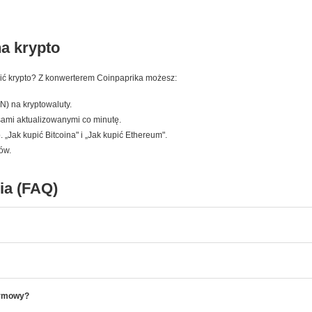
na krypto
pić krypto? Z konwerterem Coinpaprika możesz:
N) na kryptowaluty.
rsami aktualizowanymi co minutę.
„Jak kupić Bitcoina" i „Jak kupić Ethereum".
nów.
ia (FAQ)
armowy?