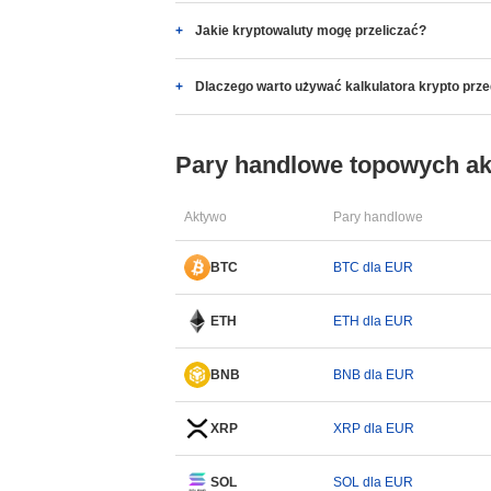
Jakie kryptowaluty mogę przeliczać?
Dlaczego warto używać kalkulatora krypto prz
Pary handlowe topowych a
Aktywo
Pary handlowe
BTC
BTC dla EUR
ETH
ETH dla EUR
BNB
BNB dla EUR
XRP
XRP dla EUR
SOL
SOL dla EUR