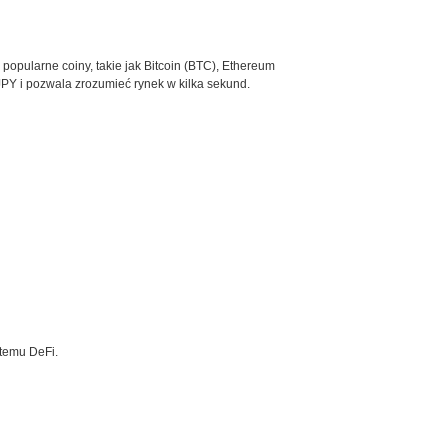
 popularne coiny, takie jak Bitcoin (BTC), Ethereum
JPY i pozwala zrozumieć rynek w kilka sekund.
stemu DeFi.