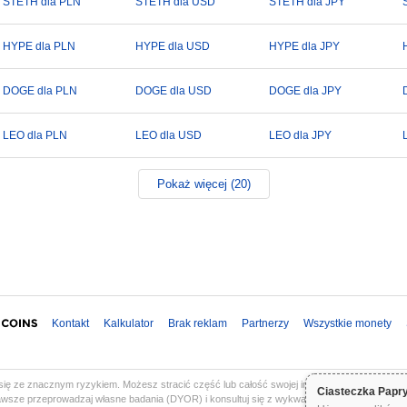
STETH dla PLN
STETH dla USD
STETH dla JPY
HYPE dla PLN
HYPE dla USD
HYPE dla JPY
DOGE dla PLN
DOGE dla USD
DOGE dla JPY
LEO dla PLN
LEO dla USD
LEO dla JPY
Pokaż więcej (20)
Kontakt
Kalkulator
Brak reklam
Partnerzy
Wszystkie monety
ię ze znacznym ryzykiem. Możesz stracić część lub całość swojej inwestycji. Wszystkie in
Ciasteczka Papr
 Zawsze przeprowadzaj własne badania (DYOR) i konsultuj się z wykwalifikowanym doradcą f