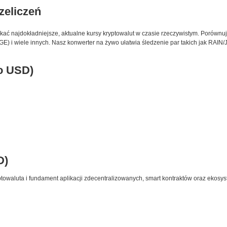
rzeliczeń
skać najdokładniejsze, aktualne kursy kryptowalut w czasie rzeczywistym. Porównuj
) i wiele innych. Nasz konwerter na żywo ułatwia śledzenie par takich jak RAIN/
to USD)
D)
towaluta i fundament aplikacji zdecentralizowanych, smart kontraktów oraz ekosy