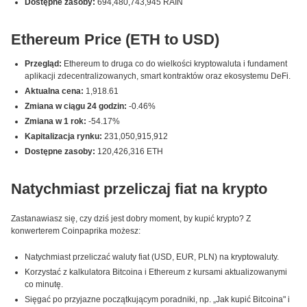
Dostępne zasoby:
694,480,743,945 RAIN
Ethereum Price (ETH to USD)
Przegląd:
Ethereum to druga co do wielkości kryptowaluta i fundament
aplikacji zdecentralizowanych, smart kontraktów oraz ekosystemu DeFi.
Aktualna cena:
1,918.61
Zmiana w ciągu 24 godzin:
-0.46%
Zmiana w 1 rok:
-54.17%
Kapitalizacja rynku:
231,050,915,912
Dostępne zasoby:
120,426,316 ETH
Natychmiast przeliczaj fiat na krypto
Zastanawiasz się, czy dziś jest dobry moment, by kupić krypto? Z
konwerterem Coinpaprika możesz:
Natychmiast przeliczać waluty fiat (USD, EUR, PLN) na kryptowaluty.
Korzystać z kalkulatora Bitcoina i Ethereum z kursami aktualizowanymi
co minutę.
Sięgać po przyjazne początkującym poradniki, np. „Jak kupić Bitcoina" i