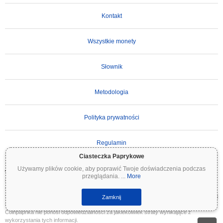
Kontakt
Wszystkie monety
Słownik
Metodologia
Polityka prywatności
Regulamin
Ciasteczka Paprykowe
Używamy plików cookie, aby poprawić Twoje doświadczenia podczas
WAŻNE ZASTRZEŻENIE:
Kryptowaluty są wysoce zmienne i wiążą się ze znacznym
przeglądania.
...
More
ryzykiem. Możesz stracić część lub całość swojej inwestycji. Wszystkie informacje na
Coinpaprika są udostępniane wyłącznie w celach informacyjnych i nie stanowią porady
finansowej ani inwestycyjnej. Zawsze przeprowadzaj własne badania (DYOR) i konsultuj
Zamknij
się z wykwalifikowanym doradcą finansowym przed podjęciem decyzji inwestycyjnych.
Coinpaprika nie ponosi odpowiedzialności za jakiekolwiek straty wynikające z
wykorzystania tych informacji.