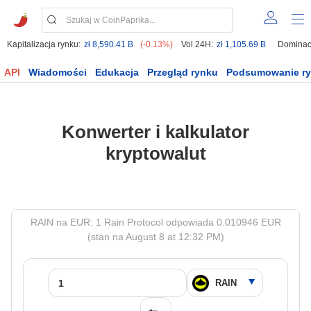
Kapitalizacja rynku:
zł 8,590.41 B
(-0.13%)
Vol 24H:
zł 1,105.69 B
Dominac
API
Wiadomości
Edukacja
Przegląd rynku
Podsumowanie r
Konwerter i kalkulator
kryptowalut
RAIN na EUR: 1 Rain Protocol odpowiada 0.010946 EUR
(stan na August 8 at 12:32 PM)