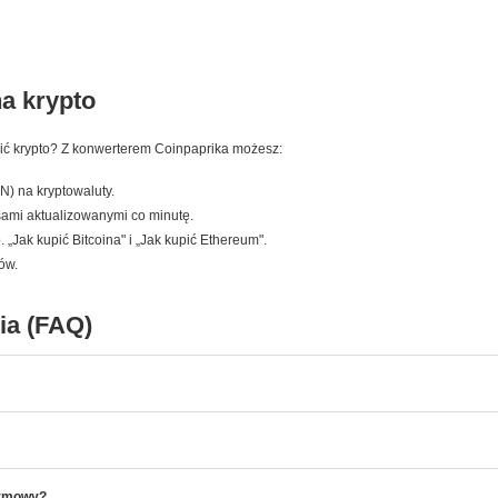
na krypto
pić krypto? Z konwerterem Coinpaprika możesz:
N) na kryptowaluty.
rsami aktualizowanymi co minutę.
„Jak kupić Bitcoina" i „Jak kupić Ethereum".
nów.
ia (FAQ)
armowy?