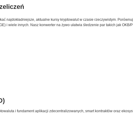
rzeliczeń
skać najdokładniejsze, aktualne kursy kryptowalut w czasie rzeczywistym. Porównuj
) i wiele innych. Nasz konwerter na żywo ułatwia śledzenie par takich jak OKB/P
D)
towaluta i fundament aplikacji zdecentralizowanych, smart kontraktów oraz ekosy