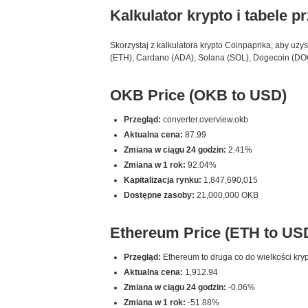
Kalkulator krypto i tabele p
Skorzystaj z kalkulatora krypto Coinpaprika, aby uzy
(ETH), Cardano (ADA), Solana (SOL), Dogecoin (DOGE
OKB Price (OKB to USD)
Przegląd:
converter.overview.okb
Aktualna cena:
87.99
Zmiana w ciągu 24 godzin:
2.41%
Zmiana w 1 rok:
92.04%
Kapitalizacja rynku:
1,847,690,015
Dostępne zasoby:
21,000,000 OKB
Ethereum Price (ETH to US
Przegląd:
Ethereum to druga co do wielkości kryp
Aktualna cena:
1,912.94
Zmiana w ciągu 24 godzin:
-0.06%
Zmiana w 1 rok:
-51.88%