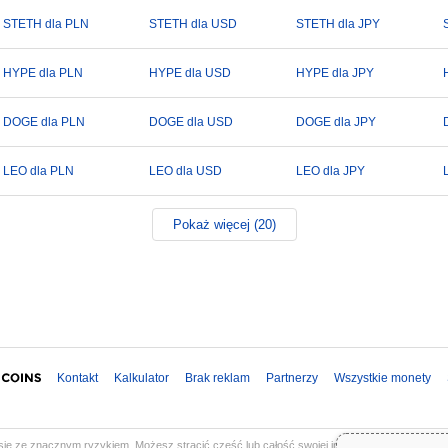
STETH dla PLN
STETH dla USD
STETH dla JPY
HYPE dla PLN
HYPE dla USD
HYPE dla JPY
DOGE dla PLN
DOGE dla USD
DOGE dla JPY
LEO dla PLN
LEO dla USD
LEO dla JPY
Pokaż więcej (20)
Kontakt
Kalkulator
Brak reklam
Partnerzy
Wszystkie monety
ię ze znacznym ryzykiem. Możesz stracić część lub całość swojej inwestycji. Wszystkie in