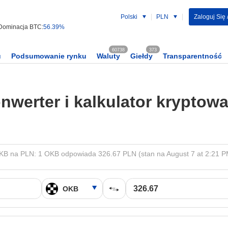
Polski
PLN
Zaloguj Się /
Dominacja BTC:
56.39%
60738
373
u
Podsumowanie rynku
Waluty
Giełdy
Transparentność
nwerter i kalkulator kryptowa
KB na PLN: 1 OKB odpowiada 326.67 PLN (stan na August 7 at 2:21 P