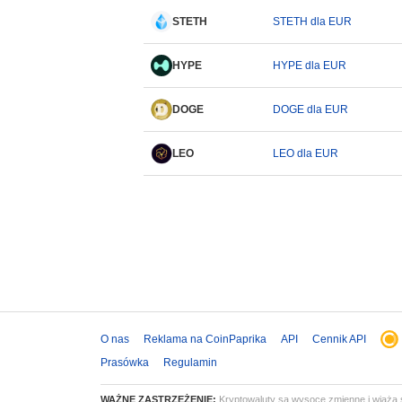
STETH
STETH dla EUR
HYPE
HYPE dla EUR
DOGE
DOGE dla EUR
LEO
LEO dla EUR
O nas
Reklama na CoinPaprika
API
Cennik API
Prasówka
Regulamin
WAŻNE ZASTRZEŻENIE:
Kryptowaluty są wysoce zmienne i wiążą s