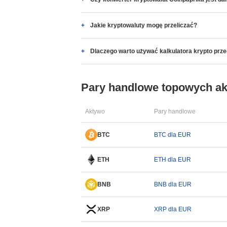
Jakie kryptowaluty mogę przeliczać?
Dlaczego warto używać kalkulatora krypto prz
Pary handlowe topowych a
Aktywo
Pary handlowe
BTC
BTC dla EUR
ETH
ETH dla EUR
BNB
BNB dla EUR
XRP
XRP dla EUR