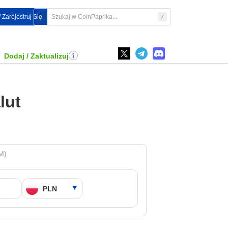
 Zarejestruj Się
Dodaj / Zaktualizuj
lut
M)