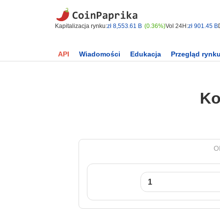
Kapitalizacja rynku:
zł 8,553.61 B
(0.36%)
Vol 24H:
zł 901.45 B
API
Wiadomości
Edukacja
Przegląd rynk
Ko
O