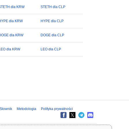
STETH dla KRW
STETH dla CLP
HYPE dla KRW
HYPE dla CLP
DOGE dla KRW
DOGE dla CLP
LEO dla KRW
LEO dla CLP
Słownik
Metodologia
Polityka prywatności
formacje na Coinpaprika są udostępniane wyłącznie w celach