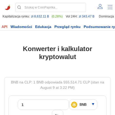
Kapitalizacja rynku:
zł 8,632.11 B
(0.28%)
Vol 24H:
zł 343.47 B
Dominacja
API
Wiadomości
Edukacja
Przegląd rynku
Podsumowanie r
Konwerter i kalkulator
kryptowalut
BNB na CLP: 1 BNB odpowiada 555,514.71 CLP (stan na
August 9 at 3:22 PM)