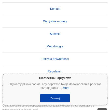
Kontakt
Wszystkie monety
Słownik
Metodologia
Polityka prywatności
Regulamin
Ciasteczka Paprykowe
Używamy plików cookie, aby poprawić Twoje doświadczenia podczas
WAŻNE ZASTRZEŻENIE:
Kryptowaluty są wysoce zmienne i wiążą się ze znacznym
przeglądania.
...
More
ryzykiem. Możesz stracić część lub całość swojej inwestycji. Wszystkie informacje na
Coinpaprika są udostępniane wyłącznie w celach informacyjnych i nie stanowią porady
finansowej ani inwestycyjnej. Zawsze przeprowadzaj własne badania (DYOR) i konsultuj
Zamknij
się z wykwalifikowanym doradcą finansowym przed podjęciem decyzji inwestycyjnych.
Coinpaprika nie ponosi odpowiedzialności za jakiekolwiek straty wynikające z
wykorzystania tych informacji.