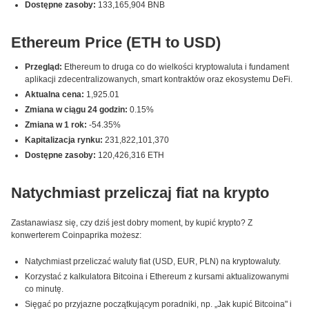
Dostępne zasoby:
133,165,904 BNB
Ethereum Price (ETH to USD)
Przegląd:
Ethereum to druga co do wielkości kryptowaluta i fundament
aplikacji zdecentralizowanych, smart kontraktów oraz ekosystemu DeFi.
Aktualna cena:
1,925.01
Zmiana w ciągu 24 godzin:
0.15%
Zmiana w 1 rok:
-54.35%
Kapitalizacja rynku:
231,822,101,370
Dostępne zasoby:
120,426,316 ETH
Natychmiast przeliczaj fiat na krypto
Zastanawiasz się, czy dziś jest dobry moment, by kupić krypto? Z
konwerterem Coinpaprika możesz:
Natychmiast przeliczać waluty fiat (USD, EUR, PLN) na kryptowaluty.
Korzystać z kalkulatora Bitcoina i Ethereum z kursami aktualizowanymi
co minutę.
Sięgać po przyjazne początkującym poradniki, np. „Jak kupić Bitcoina" i