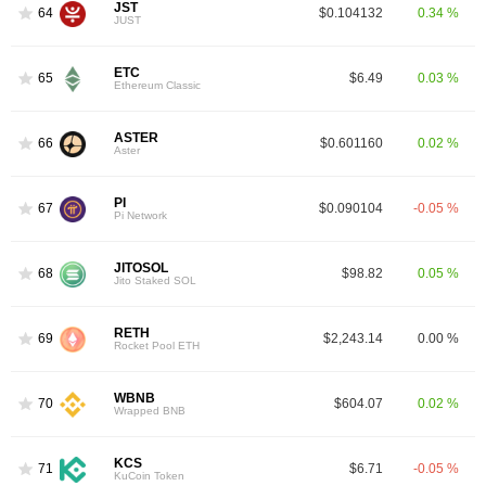
JST
64
$0.104132
0.34 %
JUST
ETC
65
$6.49
0.03 %
Ethereum Classic
ASTER
66
$0.601160
0.02 %
Aster
PI
67
$0.090104
-0.05 %
Pi Network
JITOSOL
68
$98.82
0.05 %
Jito Staked SOL
RETH
69
$2,243.14
0.00 %
Rocket Pool ETH
WBNB
70
$604.07
0.02 %
Wrapped BNB
KCS
71
$6.71
-0.05 %
KuCoin Token