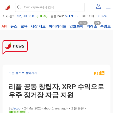
시가 총액:
$2,313.63 B
(0.08%)
볼륨 24H:
$91.91 B
BTC 지배:
56.32%
60753
371
API
뉴스
교육
시장 개요
하이라이트
암호화폐
거래소
투명도
모든 뉴스로 돌아가기
RSS
리플 공동 창립자, XRP 수익으로
우주 정거장 자금 지원
By
Jacob
24 Mar 2025 (about 1 year ago)
2 분 분량
•
•
•
RIPPLE
XRP
•