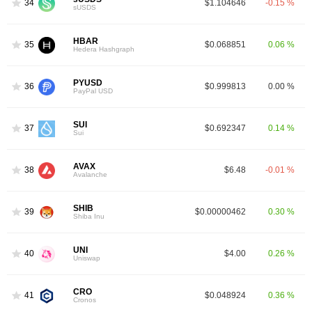
34
$1.104646
-0.15 %
sUSDS
HBAR
35
$0.068851
0.06 %
Hedera Hashgraph
PYUSD
36
$0.999813
0.00 %
PayPal USD
SUI
37
$0.692347
0.14 %
Sui
AVAX
38
$6.48
-0.01 %
Avalanche
SHIB
39
$0.00000462
0.30 %
Shiba Inu
UNI
40
$4.00
0.26 %
Uniswap
CRO
41
$0.048924
0.36 %
Cronos