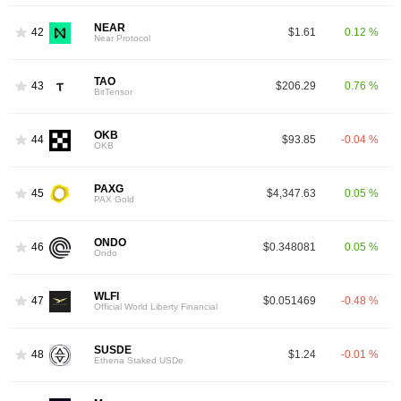
NEAR
42
$1.61
0.12 %
Near Protocol
TAO
43
$206.29
0.76 %
BitTensor
OKB
44
$93.85
-0.04 %
OKB
PAXG
45
$4,347.63
0.05 %
PAX Gold
ONDO
46
$0.348081
0.05 %
Ondo
WLFI
47
$0.051469
-0.48 %
Official World Liberty Financial
SUSDE
48
$1.24
-0.01 %
Ethena Staked USDe