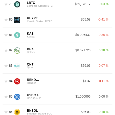
LBTC
79
$65,178.12
0.03 %
Lombard Staked BTC
KHYPE
80
$55.58
-0.41 %
Kinetiq Staked HYPE
KAS
81
$0.026432
-0.35 %
Kaspa
BDX
82
$0.091720
0.28 %
Beldex
QNT
83
$59.06
-0.07 %
Quant
RENDER
84
$1.32
-0.11 %
Render
USDC.e
85
$1.000006
0.00 %
USD Coin.E
BNSOL
86
$86.03
0.18 %
Binance Staked SOL