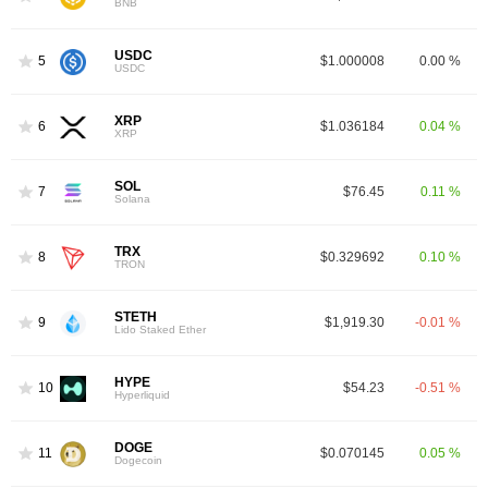
BNB
USDC
5
$1.000008
0.00 %
USDC
XRP
6
$1.036184
0.04 %
XRP
SOL
7
$76.45
0.11 %
Solana
TRX
8
$0.329692
0.10 %
TRON
STETH
9
$1,919.30
-0.01 %
Lido Staked Ether
HYPE
10
$54.23
-0.51 %
Hyperliquid
DOGE
11
$0.070145
0.05 %
Dogecoin