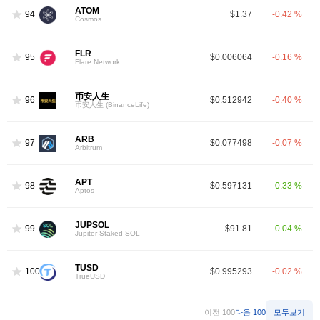
ATOM
94
$1.37
-0.42 %
Cosmos
FLR
95
$0.006064
-0.16 %
Flare Network
币安人生
96
$0.512942
-0.40 %
币安人生 (BinanceLife)
ARB
97
$0.077498
-0.07 %
Arbitrum
APT
98
$0.597131
0.33 %
Aptos
JUPSOL
99
$91.81
0.04 %
Jupiter Staked SOL
TUSD
100
$0.995293
-0.02 %
TrueUSD
이전 100
다음 100
모두보기