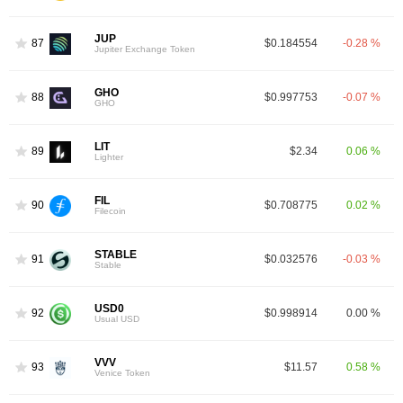
JUP
87
$0.184554
-0.28 %
Jupiter Exchange Token
GHO
88
$0.997753
-0.07 %
GHO
LIT
89
$2.34
0.06 %
Lighter
FIL
90
$0.708775
0.02 %
Filecoin
STABLE
91
$0.032576
-0.03 %
Stable
USD0
92
$0.998914
0.00 %
Usual USD
VVV
93
$11.57
0.58 %
Venice Token