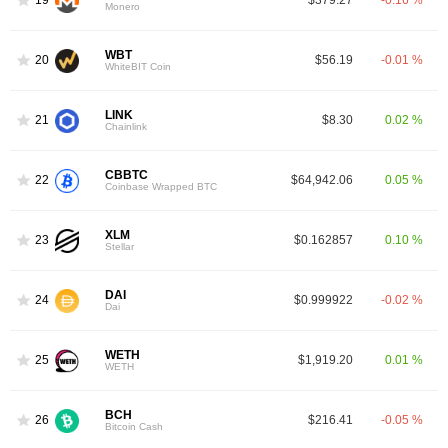
19
$379.27
-0.16 %
Monero
WBT
20
$56.19
-0.01 %
WhiteBIT Coin
LINK
21
$8.30
0.02 %
Chainlink
CBBTC
22
$64,942.06
0.05 %
Coinbase Wrapped BTC
XLM
23
$0.162857
0.10 %
Stellar
DAI
24
$0.999922
-0.02 %
Dai
WETH
25
$1,919.20
0.01 %
WETH
BCH
26
$216.41
-0.05 %
Bitcoin Cash