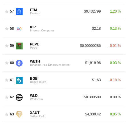
FTM
57
$0.432799
1.20 %
Fantom
ICP
58
$2.18
0.13 %
Internet Computer
PEPE
59
$0.00000286
-0.01 %
Pepe
WETH
60
$1,919.96
0.03 %
Binance-Peg Ethereum Token
BGB
61
$1.63
-0.18 %
Bitget Token
WLD
62
$0.309589
0.00 %
Worldcoin
XAUT
63
$4,330.42
0.05 %
Tether Gold