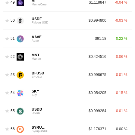
M
49
$1.118847
-0.04 %
MemeCore
USDF
50
$0.994800
-0.03 %
Falcon USD
AAVE
51
$91.18
0.22 %
Aave
MNT
52
$0.424516
-0.06 %
Mantle
BFUSD
53
$0.998675
-0.01 %
BFUSD
SKY
54
$0.054205
-0.15 %
Sky
USDD
55
$0.999284
-0.01 %
USDD
SYRUPUSDC
56
$1.176371
0.00 %
SyrupUSDC