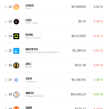
USDS
12
$0.999939
0.00 %
Usds
LEO
13
$9.70
-0.39 %
LEO Token
RAIN
14
$0.012605
-0.11 %
Rain Protocol
WSTETH
15
$2,380.53
-0.01 %
Wrapped Liquid Staked Ether 2.0
ZEC
16
$522.39
-0.32 %
Zcash
ADA
17
$0.196745
0.36 %
Cardano
WBTC
18
$64,940.24
0.03 %
Wrapped Bitcoin
XMR