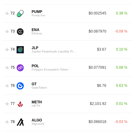
PUMP
72
$0.002545
0.38 %
Pump.fun
ENA
73
$0.087970
-0.09 %
Ethena
JLP
74
$3.67
0.10 %
Jupiter Perpetuals Liquidity Provider Token
POL
75
$0.077091
0.08 %
Polygon Ecosystem Token
GT
76
$6.76
0.63 %
GateToken
METH
77
$2,101.92
0.01 %
mETH
ALGO
78
$0.086018
-0.03 %
Algorand