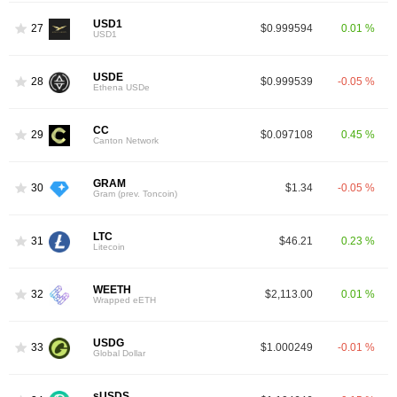
USD1
27
$0.999594
0.01 %
USD1
USDE
28
$0.999539
-0.05 %
Ethena USDe
CC
29
$0.097108
0.45 %
Canton Network
GRAM
30
$1.34
-0.05 %
Gram (prev. Toncoin)
LTC
31
$46.21
0.23 %
Litecoin
WEETH
32
$2,113.00
0.01 %
Wrapped eETH
USDG
33
$1.000249
-0.01 %
Global Dollar
sUSDS