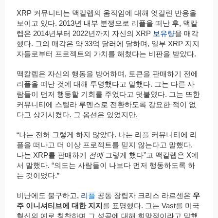
XRP 커뮤니티는 맥칼렙의 움직임에 대해 엇갈린 반응을
보이고 있다. 2013년 내부 분쟁으로 리플을 떠난 후, 맥칼
렙은 2014년부터 2022년까지 자신의 XRP
보유량
을 매각
했다. 그의 매각은 약 33억 달러에 달하며, 일부 XRP 지지
자들로부터 프로젝트의 가치를 해쳤다는 비판을 받았다.
맥칼렙은 자신의 행동을 방어하며, 토큰을 판매하기 전에
리플을 떠난 것에 대해 투명했다고 말했다. 그는 다른 사
람들이 먼저 행동할 기회를 주었다고 덧붙였다. 그는 또한
커뮤니티에 스텔라 루멘스로 전환하도록 강요한 적이 없
다고 상기시켰다. 그 옵션은 있었지만.
“나는 전혀 그렇게 하지 않았다. 나는 리플 커뮤니티에 리
플을 떠나고 더 이상 프로젝트를 믿지 않는다고 말했다.
나는 XRP를 판매하기
전에
그렇게 했다”고 맥칼렙은 X에
서 말했다. “의도는 사람들이 나보다 먼저 행동하도록 하
는 것이었다.”
비난에도 불구하고,
리플
공동 창립자 크리스 라르센은
우
주 이니셔티브에 대한 지지
를 표명했다. 그는 Vast를 미국
혁신의 예로 칭찬하며 그 성공에 대해 희망적이라고 말했