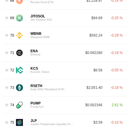
68
$2,228.97
-0.14 %
Rocket Pool ETH
JITOSOL
69
$94.69
-0.25 %
Jito Staked SOL
WBNB
70
$592.24
-0.28 %
Wrapped BNB
ENA
71
$0.092280
-0.18 %
Ethena
KCS
72
$6.58
-0.05 %
KuCoin Token
RSETH
73
$2,051.40
-0.18 %
Kelp DAO Restaked ETH
PUMP
74
$0.002346
2.61 %
Pump.fun
JLP
75
$3.59
-0.10 %
Jupiter Perpetuals Liquidity Provider Token