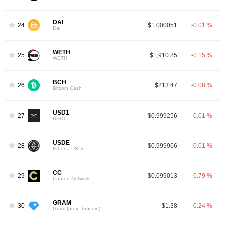
DAI
24
$1.000051
-0.01 %
Dai
WETH
25
$1,910.85
-0.15 %
WETH
BCH
26
$213.47
-0.08 %
Bitcoin Cash
USD1
27
$0.999256
-0.01 %
USD1
USDE
28
$0.999966
-0.01 %
Ethena USDe
CC
29
$0.099013
-0.79 %
Canton Network
GRAM
30
$1.38
-0.24 %
Gram (prev. Toncoin)