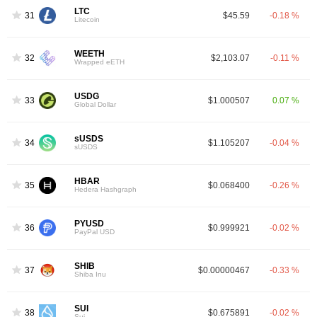
LTC
31
$45.59
-0.18 %
Litecoin
WEETH
32
$2,103.07
-0.11 %
Wrapped eETH
USDG
33
$1.000507
0.07 %
Global Dollar
sUSDS
34
$1.105207
-0.04 %
sUSDS
HBAR
35
$0.068400
-0.26 %
Hedera Hashgraph
PYUSD
36
$0.999921
-0.02 %
PayPal USD
SHIB
37
$0.00000467
-0.33 %
Shiba Inu
SUI
38
$0.675891
-0.02 %
Sui