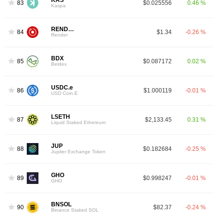
KAS
83
$0.025556
0.46 %
Kaspa
RENDER
84
$1.34
-0.26 %
Render
BDX
85
$0.087172
0.02 %
Beldex
USDC.e
86
$1.000119
-0.01 %
USD Coin.E
LSETH
87
$2,133.45
0.31 %
Liquid Staked Ethereum
JUP
88
$0.182684
-0.25 %
Jupiter Exchange Token
GHO
89
$0.998247
-0.01 %
GHO
BNSOL
90
$82.37
-0.24 %
Binance Staked SOL