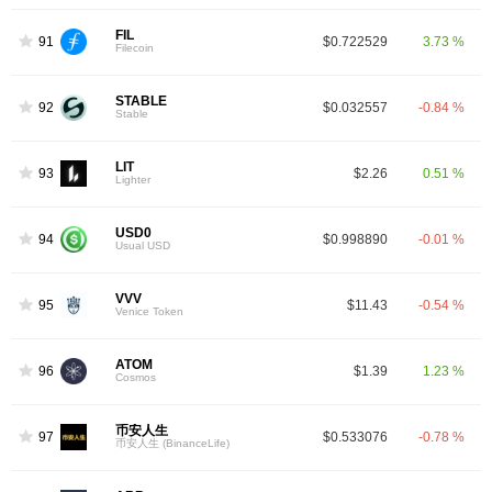
FIL
91
$0.722529
3.73 %
Filecoin
STABLE
92
$0.032557
-0.84 %
Stable
LIT
93
$2.26
0.51 %
Lighter
USD0
94
$0.998890
-0.01 %
Usual USD
VVV
95
$11.43
-0.54 %
Venice Token
ATOM
96
$1.39
1.23 %
Cosmos
币安人生
97
$0.533076
-0.78 %
币安人生 (BinanceLife)