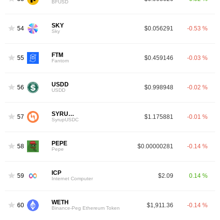
BFUSD
SKY
54
$0.056291
-0.53 %
Sky
FTM
55
$0.459146
-0.03 %
Fantom
USDD
56
$0.998948
-0.02 %
USDD
SYRUPUSDC
57
$1.175881
-0.01 %
SyrupUSDC
PEPE
58
$0.00000281
-0.14 %
Pepe
ICP
59
$2.09
0.14 %
Internet Computer
WETH
60
$1,911.36
-0.14 %
Binance-Peg Ethereum Token