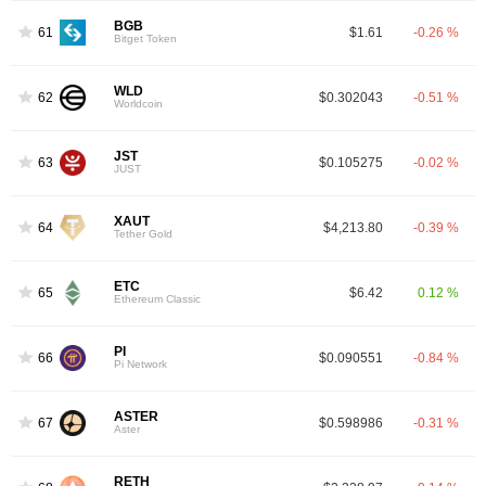
BGB
61
$1.61
-0.26 %
Bitget Token
WLD
62
$0.302043
-0.51 %
Worldcoin
JST
63
$0.105275
-0.02 %
JUST
XAUT
64
$4,213.80
-0.39 %
Tether Gold
ETC
65
$6.42
0.12 %
Ethereum Classic
PI
66
$0.090551
-0.84 %
Pi Network
ASTER
67
$0.598986
-0.31 %
Aster
RETH