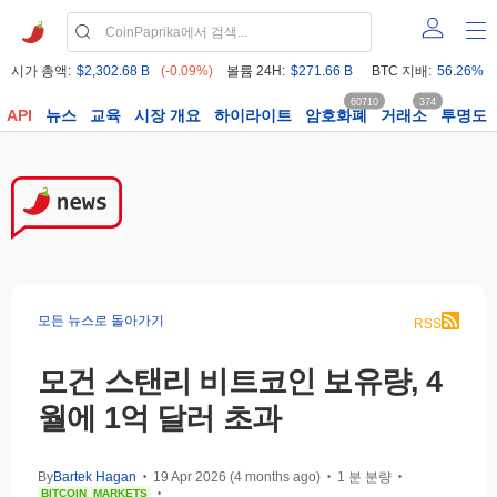
시가 총액:
$2,302.68 B
(-0.09%)
볼륨 24H:
$271.66 B
BTC 지배:
56.26%
60710
374
API
뉴스
교육
시장 개요
하이라이트
암호화폐
거래소
투명도
모든 뉴스로 돌아가기
RSS
모건 스탠리 비트코인 보유량, 4
월에 1억 달러 초과
By
Bartek Hagan
19 Apr 2026 (4 months ago)
1 분 분량
•
•
•
BITCOIN
MARKETS
•