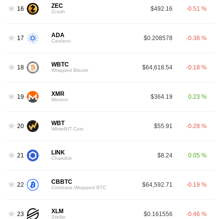
ZEC
16
$492.16
-0.51 %
Zcash
ADA
17
$0.208578
-0.38 %
Cardano
WBTC
18
$64,618.54
-0.18 %
Wrapped Bitcoin
XMR
19
$364.19
0.23 %
Monero
WBT
20
$55.91
-0.28 %
WhiteBIT Coin
LINK
21
$8.24
0.05 %
Chainlink
CBBTC
22
$64,592.71
-0.19 %
Coinbase Wrapped BTC
XLM
23
$0.161556
-0.46 %
Stellar