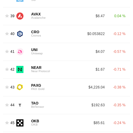
AVAX
39
$6.47
0.04 %
Avalanche
CRO
40
$0.053822
-0.12 %
Cronos
UNI
41
$4.07
-0.57 %
Uniswap
NEAR
42
$1.67
-0.71 %
Near Protocol
PAXG
43
$4,226.04
-0.38 %
PAX Gold
TAO
44
$192.63
-0.35 %
BitTensor
OKB
45
$85.61
-0.24 %
OKB