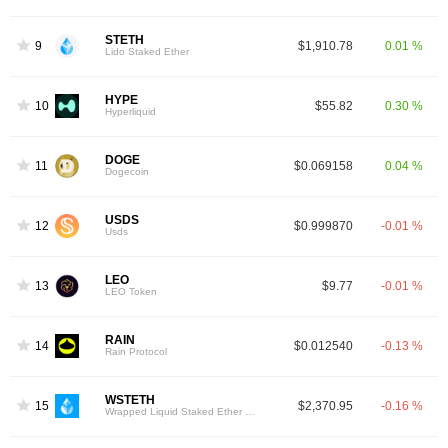
STETH
9
$1,910.78
0.01 %
Lido Staked Ether
HYPE
10
$55.82
0.30 %
Hyperliquid
DOGE
11
$0.069158
0.04 %
Dogecoin
USDS
12
$0.999870
-0.01 %
Usds
LEO
13
$9.77
-0.01 %
LEO Token
RAIN
14
$0.012540
-0.13 %
Rain Protocol
WSTETH
15
$2,370.95
-0.16 %
Wrapped Liquid Staked Ether 2.0