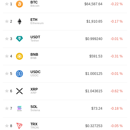
BTC
1
$64,587.64
-0.22 %
Bitcoin
ETH
2
$1,910.65
-0.17 %
Ethereum
USDT
3
$0.999240
-0.01 %
Tether
BNB
4
$591.53
-0.31 %
BNB
USDC
5
$1.000125
-0.01 %
USDC
XRP
6
$1.043615
-0.62 %
XRP
SOL
7
$73.24
-0.18 %
Solana
TRX
8
$0.327253
-0.05 %
TRON