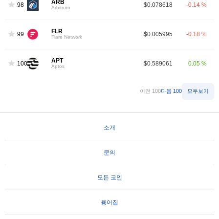
ARB
98
$0.078618
-0.14 %
Arbitrum
FLR
99
$0.005995
-0.18 %
Flare Network
APT
100
$0.589061
0.05 %
Aptos
이전 100
다음 100
모두보기
소개
문의
모든 코인
용어집