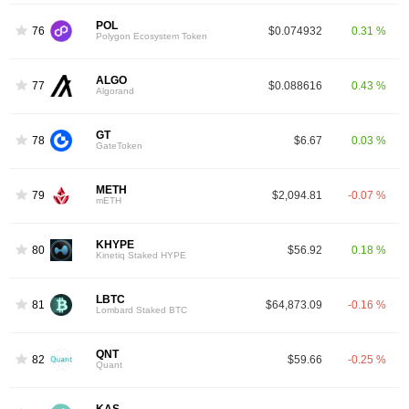
POL
76
$0.074932
0.31 %
Polygon Ecosystem Token
ALGO
77
$0.088616
0.43 %
Algorand
GT
78
$6.67
0.03 %
GateToken
METH
79
$2,094.81
-0.07 %
mETH
KHYPE
80
$56.92
0.18 %
Kinetiq Staked HYPE
LBTC
81
$64,873.09
-0.16 %
Lombard Staked BTC
QNT
82
$59.66
-0.25 %
Quant