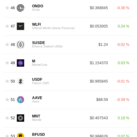
ONDO
46
$0.368845
-0.36 %
Ondo
WLFI
47
$0.053005
0.24 %
Official World Liberty Financial
SUSDE
48
$1.24
-0.02 %
Ethena Staked USDe
M
49
$1.154370
0.03 %
MemeCore
USDF
50
$0.995845
-0.01 %
Falcon USD
AAVE
51
$88.59
-0.39 %
Aave
MNT
52
$0.407543
0.10 %
Mantle
BFUSD
53
$0.998626
0.02 %