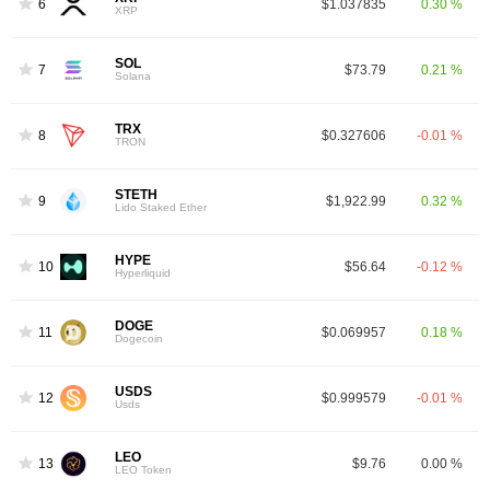
6
$1.037835
0.30 %
XRP
SOL
7
$73.79
0.21 %
Solana
TRX
8
$0.327606
-0.01 %
TRON
STETH
9
$1,922.99
0.32 %
Lido Staked Ether
HYPE
10
$56.64
-0.12 %
Hyperliquid
DOGE
11
$0.069957
0.18 %
Dogecoin
USDS
12
$0.999579
-0.01 %
Usds
LEO
13
$9.76
0.00 %
LEO Token