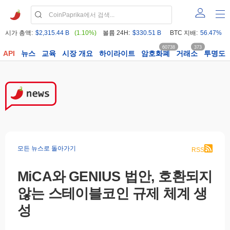
시가 총액:
$2,315.44 B
(1.10%)
볼륨 24H:
$330.51 B
BTC 지배:
56.47%
60738
373
API
뉴스
교육
시장 개요
하이라이트
암호화폐
거래소
투명도
모든 뉴스로 돌아가기
RSS
MiCA와 GENIUS 법안, 호환되지
않는 스테이블코인 규제 체계 생
성