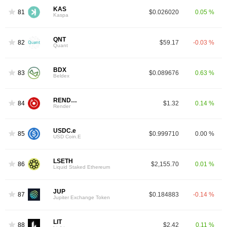
KAS
81
$0.026020
0.05 %
Kaspa
QNT
82
$59.17
-0.03 %
Quant
BDX
83
$0.089676
0.63 %
Beldex
RENDER
84
$1.32
0.14 %
Render
USDC.e
85
$0.999710
0.00 %
USD Coin.E
LSETH
86
$2,155.70
0.01 %
Liquid Staked Ethereum
JUP
87
$0.184883
-0.14 %
Jupiter Exchange Token
LIT
88
$2.42
0.11 %