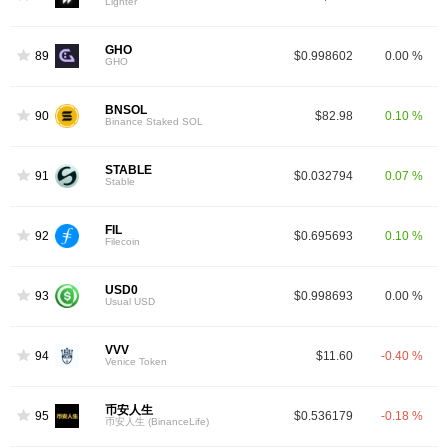
Lighter
GHO
89
$0.998602
0.00 %
GHO
BNSOL
90
$82.98
0.10 %
Binance Staked SOL
STABLE
91
$0.032794
0.07 %
Stable
FIL
92
$0.695693
0.10 %
Filecoin
USD0
93
$0.998693
0.00 %
Usual USD
VVV
94
$11.60
-0.40 %
Venice Token
币安人生
95
$0.536179
-0.18 %
币安人生 (BinanceLife)