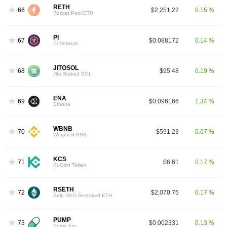
RETH
66
$2,251.22
0.15 %
Rocket Pool ETH
PI
67
$0.088172
0.14 %
Pi Network
JITOSOL
68
$95.48
0.19 %
Jito Staked SOL
ENA
69
$0.096166
1.34 %
Ethena
WBNB
70
$591.23
0.07 %
Wrapped BNB
KCS
71
$6.61
0.17 %
KuCoin Token
RSETH
72
$2,070.75
0.17 %
Kelp DAO Restaked ETH
PUMP
73
$0.002331
0.13 %
Pump.fun