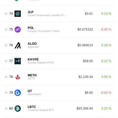
JLP
74
$3.61
0.13 %
Jupiter Perpetuals Liquidity Provider Token
POL
75
$0.075332
-0.45 %
Polygon Ecosystem Token
ALGO
76
$0.089014
0.18 %
Algorand
KHYPE
77
$58.05
0.12 %
Kinetiq Staked HYPE
METH
78
$2,109.34
0.05 %
mETH
GT
79
$6.60
-0.03 %
GateToken
LBTC
80
$65,396.94
0.22 %
Lombard Staked BTC