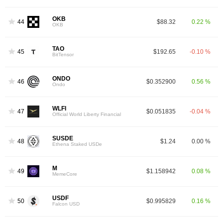
OKB
44
$88.32
0.22 %
OKB
TAO
45
$192.65
-0.10 %
BitTensor
ONDO
46
$0.352900
0.56 %
Ondo
WLFI
47
$0.051835
-0.04 %
Official World Liberty Financial
SUSDE
48
$1.24
0.00 %
Ethena Staked USDe
M
49
$1.158942
0.08 %
MemeCore
USDF
50
$0.995829
0.16 %
Falcon USD