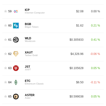
ICP
59
$2.08
0.00 %
Internet Computer
BGB
60
$1.62
0.21 %
Bitget Token
WLD
61
$0.305933
0.41 %
Worldcoin
XAUT
62
$4,326.96
-0.06 %
Tether Gold
JST
63
$0.105628
0.05 %
JUST
ETC
64
$6.50
-0.11 %
Ethereum Classic
ASTER
65
$0.599038
0.05 %
Aster