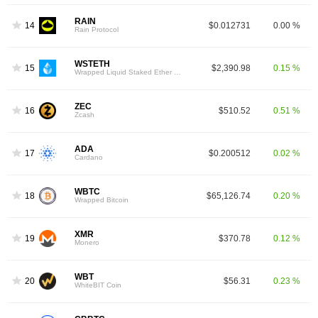
RAIN
14
$0.012731
0.00 %
Rain Protocol
WSTETH
15
$2,390.98
0.15 %
Wrapped Liquid Staked Ether 2.0
ZEC
16
$510.52
0.51 %
Zcash
ADA
17
$0.200512
0.02 %
Cardano
WBTC
18
$65,126.74
0.20 %
Wrapped Bitcoin
XMR
19
$370.78
0.12 %
Monero
WBT
20
$56.31
0.23 %
WhiteBIT Coin