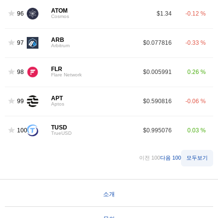
ATOM
96
$1.34
-0.12 %
Cosmos
ARB
97
$0.077816
-0.33 %
Arbitrum
FLR
98
$0.005991
0.26 %
Flare Network
APT
99
$0.590816
-0.06 %
Aptos
TUSD
100
$0.995076
0.03 %
TrueUSD
이전 100
다음 100
모두보기
소개