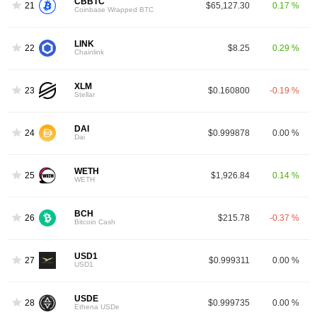
CBBTC
21
$65,127.30
0.17 %
Coinbase Wrapped BTC
LINK
22
$8.25
0.29 %
Chainlink
XLM
23
$0.160800
-0.19 %
Stellar
DAI
24
$0.999878
0.00 %
Dai
WETH
25
$1,926.84
0.14 %
WETH
BCH
26
$215.78
-0.37 %
Bitcoin Cash
USD1
27
$0.999311
0.00 %
USD1
USDE
28
$0.999735
0.00 %
Ethena USDe