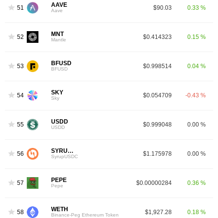
AAVE
51
$90.03
0.33 %
Aave
MNT
52
$0.414323
0.15 %
Mantle
BFUSD
53
$0.998514
0.04 %
BFUSD
SKY
54
$0.054709
-0.43 %
Sky
USDD
55
$0.999048
0.00 %
USDD
SYRUPUSDC
56
$1.175978
0.00 %
SyrupUSDC
PEPE
57
$0.00000284
0.36 %
Pepe
WETH
58
$1,927.28
0.18 %
Binance-Peg Ethereum Token