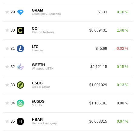
GRAM
29
$1.33
0.16 %
Gram (prev. Toncoin)
CC
30
$0.089431
1.48 %
Canton Network
LTC
31
$45.69
-0.02 %
Litecoin
WEETH
32
$2,121.15
0.15 %
Wrapped eETH
USDG
33
$1.001029
0.13 %
Global Dollar
sUSDS
34
$1.106181
0.00 %
sUSDS
HBAR
35
$0.068315
0.07 %
Hedera Hashgraph