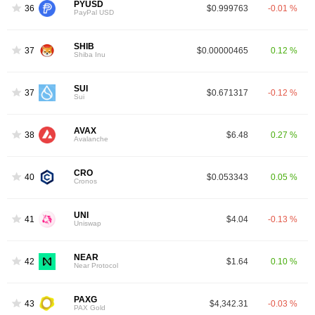
PYUSD
36
$0.999763
-0.01 %
PayPal USD
SHIB
37
$0.00000465
0.12 %
Shiba Inu
SUI
37
$0.671317
-0.12 %
Sui
AVAX
38
$6.48
0.27 %
Avalanche
CRO
40
$0.053343
0.05 %
Cronos
UNI
41
$4.04
-0.13 %
Uniswap
NEAR
42
$1.64
0.10 %
Near Protocol
PAXG
43
$4,342.31
-0.03 %
PAX Gold