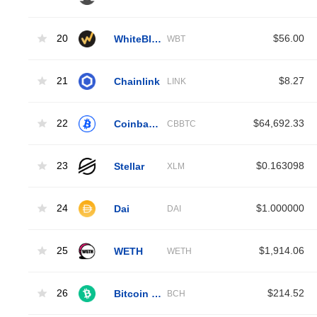
20
WhiteBIT Coin
$56.00
WBT
21
Chainlink
$8.27
LINK
22
Coinbase Wrapped BTC
$64,692.33
CBBTC
23
Stellar
$0.163098
XLM
24
Dai
$1.000000
DAI
25
WETH
$1,914.06
WETH
26
Bitcoin Cash
$214.52
BCH