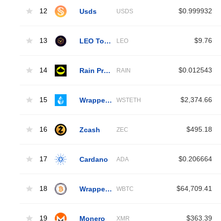
12
Usds
$0.999932
USDS
13
LEO Token
$9.76
LEO
14
Rain Protocol
$0.012543
RAIN
15
Wrapped Liquid Staked Ether 2.0
$2,374.66
WSTETH
16
Zcash
$495.18
ZEC
17
Cardano
$0.206664
ADA
18
Wrapped Bitcoin
$64,709.41
WBTC
19
Monero
$363.39
XMR