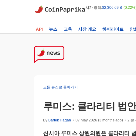
시가 총액:
$2,306.69 B
(0.22%
API
뉴스
교육
시장 개요
하이라이트
암
모든 뉴스로 돌아가기
루미스: 클라리티 법안
By
Bartek Hagan
07 May 2026 (3 months ago)
2 분
•
•
신시아 루미스 상원의원은 클라리티 법