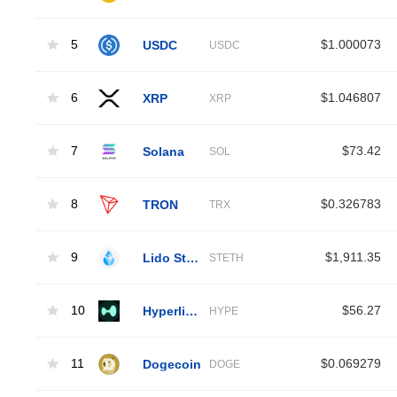
5
USDC
$1.000073
USDC
6
XRP
$1.046807
XRP
7
Solana
$73.42
SOL
8
TRON
$0.326783
TRX
9
Lido Staked Ether
$1,911.35
STETH
10
Hyperliquid
$56.27
HYPE
11
Dogecoin
$0.069279
DOGE