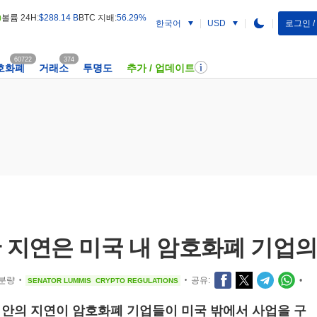
)
볼륨 24H:
$288.14 B
BTC 지배:
56.29%
한국어
로그인 
USD
60722
374
호화폐
거래소
투명도
추가 / 업데이트
 지연은 미국 내 암호화폐 기업의
 분량
공유:
•
SENATOR LUMMIS
CRYPTO REGULATIONS
•
•
안의 지연이 암호화폐 기업들이 미국 밖에서 사업을 구