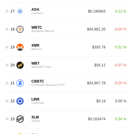
ADA
17
$0.196883
0.22 %
Cardano
WBTC
18
$64,981.20
-0.05 %
Wrapped Bitcoin
XMR
19
$395.79
0.52 %
Monero
WBT
20
$56.12
-0.07 %
WhiteBIT Coin
CBBTC
21
$64,967.78
-0.05 %
Coinbase Wrapped BTC
LINK
22
$8.19
0.00 %
Chainlink
XLM
23
$0.163474
0.34 %
Stellar