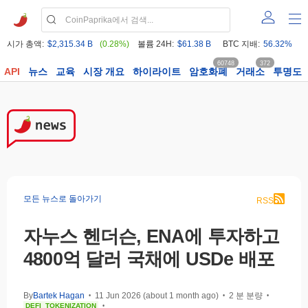
시가 총액:
$2,315.34 B
(0.28%)
볼륨 24H:
$61.38 B
BTC 지배:
56.32%
60748
372
API
뉴스
교육
시장 개요
하이라이트
암호화폐
거래소
투명도
모든 뉴스로 돌아가기
RSS
자누스 헨더슨, ENA에 투자하고
4800억 달러 국채에 USDe 배포
By
Bartek Hagan
11 Jun 2026 (about 1 month ago)
2 분 분량
•
•
•
DEFI
TOKENIZATION
•