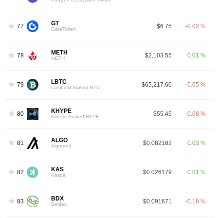
GT
77
$6.75
-0.02 %
GateToken
METH
78
$2,103.55
0.01 %
mETH
LBTC
79
$65,217.60
-0.05 %
Lombard Staked BTC
KHYPE
80
$55.45
-0.08 %
Kinetiq Staked HYPE
ALGO
81
$0.082182
0.03 %
Algorand
KAS
82
$0.026179
0.01 %
Kaspa
BDX
83
$0.091671
-0.18 %
Beldex