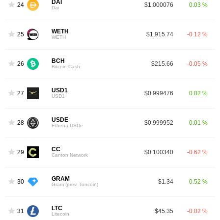
DAI
24
$1.000076
0.03 %
Dai
WETH
25
$1,915.74
-0.12 %
WETH
BCH
26
$215.66
-0.05 %
Bitcoin Cash
USD1
27
$0.999476
0.02 %
USD1
USDE
28
$0.999952
0.01 %
Ethena USDe
CC
29
$0.100340
-0.62 %
Canton Network
GRAM
30
$1.34
0.52 %
Gram (prev. Toncoin)
LTC
31
$45.35
-0.02 %
Litecoin