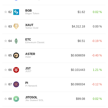
BGB
62
$1.62
0.02 %
Bitget Token
XAUT
63
$4,312.18
0.00 %
Tether Gold
ETC
64
$6.51
-0.19 %
Ethereum Classic
ASTER
65
$0.608659
-0.40 %
Aster
JST
66
$0.101443
1.21 %
JUST
PI
67
$0.090034
-0.12 %
Pi Network
JITOSOL
68
$99.08
0.02 %
Jito Staked SOL