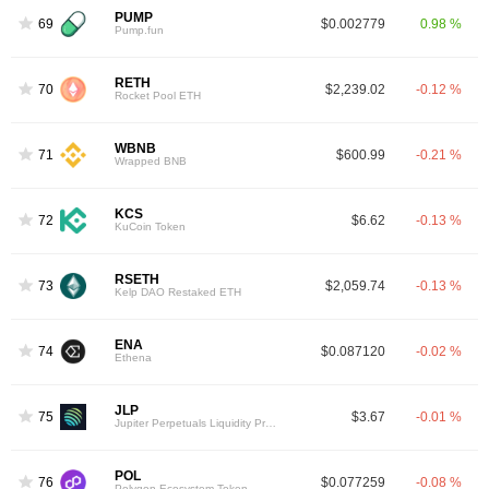
PUMP
69
$0.002779
0.98 %
Pump.fun
RETH
70
$2,239.02
-0.12 %
Rocket Pool ETH
WBNB
71
$600.99
-0.21 %
Wrapped BNB
KCS
72
$6.62
-0.13 %
KuCoin Token
RSETH
73
$2,059.74
-0.13 %
Kelp DAO Restaked ETH
ENA
74
$0.087120
-0.02 %
Ethena
JLP
75
$3.67
-0.01 %
Jupiter Perpetuals Liquidity Provider Token
POL
76
$0.077259
-0.08 %
Polygon Ecosystem Token