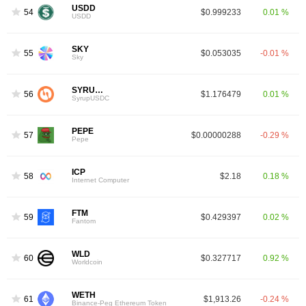
USDD
54
$0.999233
0.01 %
USDD
SKY
55
$0.053035
-0.01 %
Sky
SYRUPUSDC
56
$1.176479
0.01 %
SyrupUSDC
PEPE
57
$0.00000288
-0.29 %
Pepe
ICP
58
$2.18
0.18 %
Internet Computer
FTM
59
$0.429397
0.02 %
Fantom
WLD
60
$0.327717
0.92 %
Worldcoin
WETH
61
$1,913.26
-0.24 %
Binance-Peg Ethereum Token