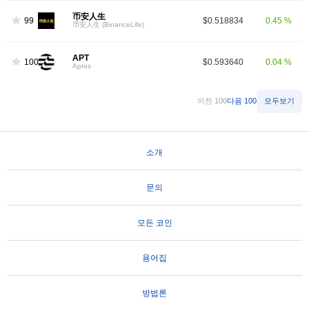
币安人生
99
$0.518834
0.45 %
币安人生 (BinanceLife)
APT
100
$0.593640
0.04 %
Aptos
이전 100
다음 100
모두보기
소개
문의
모든 코인
용어집
방법론