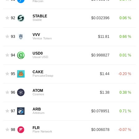
Filecoin
STABLE
92
$0.032396
0.06 %
Stable
VVV
93
$11.81
0.66 %
Venice Token
USD0
94
$0.998827
0.01 %
Usual USD
CAKE
95
$1.44
-0.20 %
PancakeSwap
ATOM
96
$1.38
0.38 %
Cosmos
ARB
97
$0.078951
0.71 %
Arbitrum
FLR
98
$0.006078
-0.07 %
Flare Network