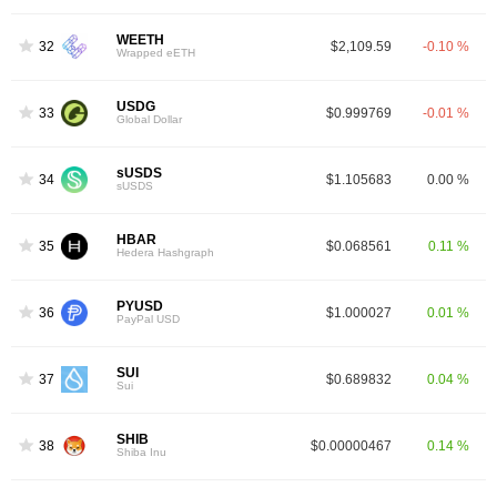
WEETH
32
$2,109.59
-0.10 %
Wrapped eETH
USDG
33
$0.999769
-0.01 %
Global Dollar
sUSDS
34
$1.105683
0.00 %
sUSDS
HBAR
35
$0.068561
0.11 %
Hedera Hashgraph
PYUSD
36
$1.000027
0.01 %
PayPal USD
SUI
37
$0.689832
0.04 %
Sui
SHIB
38
$0.00000467
0.14 %
Shiba Inu