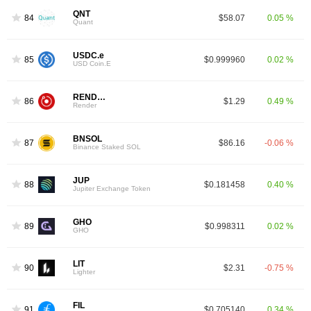
QNT
84
$58.07
0.05 %
Quant
USDC.e
85
$0.999960
0.02 %
USD Coin.E
RENDER
86
$1.29
0.49 %
Render
BNSOL
87
$86.16
-0.06 %
Binance Staked SOL
JUP
88
$0.181458
0.40 %
Jupiter Exchange Token
GHO
89
$0.998311
0.02 %
GHO
LIT
90
$2.31
-0.75 %
Lighter
FIL
91
$0.705140
0.34 %