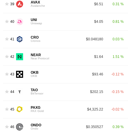
AVAX
39
$6.51
0.31 %
Avalanche
UNI
40
$4.05
0.81 %
Uniswap
CRO
41
$0.048180
0.03 %
Cronos
NEAR
42
$1.64
1.51 %
Near Protocol
OKB
43
$93.46
-0.12 %
OKB
TAO
44
$202.15
-0.15 %
BitTensor
PAXG
45
$4,325.22
-0.02 %
PAX Gold
ONDO
46
$0.350527
0.39 %
Ondo