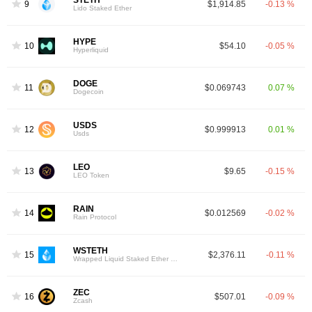
STETH
9
$1,914.85
-0.13 %
Lido Staked Ether
HYPE
10
$54.10
-0.05 %
Hyperliquid
DOGE
11
$0.069743
0.07 %
Dogecoin
USDS
12
$0.999913
0.01 %
Usds
LEO
13
$9.65
-0.15 %
LEO Token
RAIN
14
$0.012569
-0.02 %
Rain Protocol
WSTETH
15
$2,376.11
-0.11 %
Wrapped Liquid Staked Ether 2.0
ZEC
16
$507.01
-0.09 %
Zcash