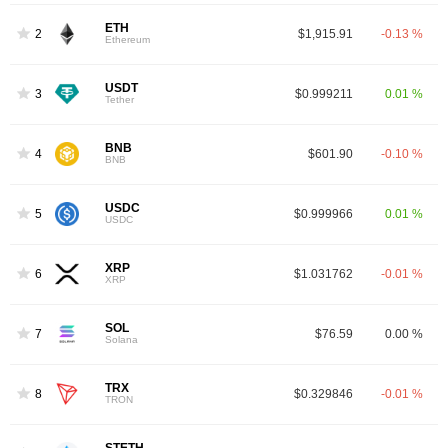
ETH
2
$1,915.91
-0.13 %
Ethereum
USDT
3
$0.999211
0.01 %
Tether
BNB
4
$601.90
-0.10 %
BNB
USDC
5
$0.999966
0.01 %
USDC
XRP
6
$1.031762
-0.01 %
XRP
SOL
7
$76.59
0.00 %
Solana
TRX
8
$0.329846
-0.01 %
TRON