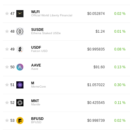
WLFI
47
$0.052874
0.02 %
Official World Liberty Financial
SUSDE
48
$1.24
0.01 %
Ethena Staked USDe
USDF
49
$0.995835
0.08 %
Falcon USD
AAVE
50
$91.60
0.13 %
Aave
M
51
$1.057022
0.30 %
MemeCore
MNT
52
$0.425545
0.11 %
Mantle
BFUSD
53
$0.998739
0.02 %
BFUSD