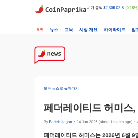
시가 총액:
$2,309.02 B
(0.18%
API
뉴스
교육
시장 개요
하이라이트
암
모든 뉴스로 돌아가기
페더레이티드 허미스, 
By
Bartek Hagan
14 Jun 2026 (about 1 month ago)
•
•
페더레이티드 허미스는 2026년 6월 9