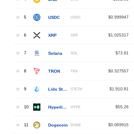
5
USDC
$0.999947
USDC
6
XRP
$1.025317
XRP
7
Solana
$73.81
SOL
8
TRON
$0.327557
TRX
9
Lido Staked Ether
$1,910.81
STETH
10
Hyperliquid
$55.26
HYPE
11
Dogecoin
$0.069915
DOGE