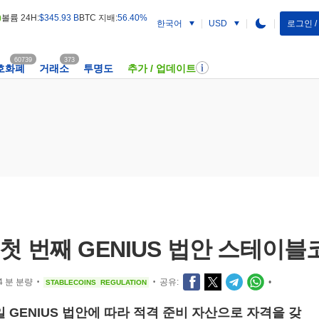
)
볼륨 24H:
$345.93 B
BTC 지배:
56.40%
한국어
로그인 
USD
60739
373
호화폐
거래소
투명도
추가 / 업데이트
첫 번째 GENIUS 법안 스테이블
4 분 분량
공유:
•
STABLECOINS
REGULATION
•
•
일 GENIUS 법안에 따라 적격 준비 자산으로 자격을 갖