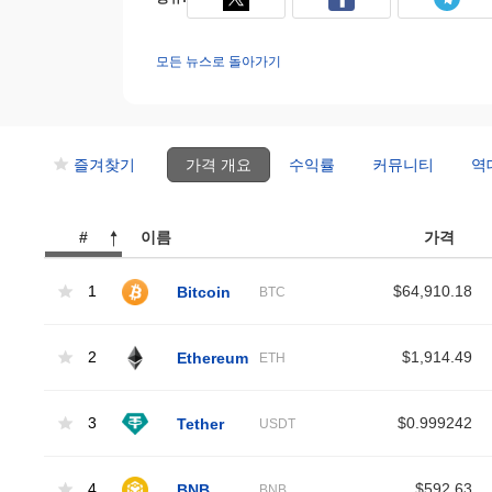
모든 뉴스로 돌아가기
즐겨찾기
가격 개요
수익률
커뮤니티
역
#
이름
가격
1
Bitcoin
$64,910.18
BTC
2
Ethereum
$1,914.49
ETH
3
Tether
$0.999242
USDT
4
BNB
$592.63
BNB