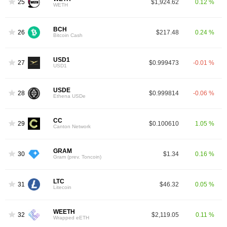
25
$1,924.62
0.12 %
WETH
BCH
26
$217.48
0.24 %
Bitcoin Cash
USD1
27
$0.999473
-0.01 %
USD1
USDE
28
$0.999814
-0.06 %
Ethena USDe
CC
29
$0.100610
1.05 %
Canton Network
GRAM
30
$1.34
0.16 %
Gram (prev. Toncoin)
LTC
31
$46.32
0.05 %
Litecoin
WEETH
32
$2,119.05
0.11 %
Wrapped eETH