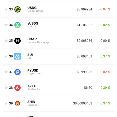
USDG
33
$0.999934
-0.04 %
Global Dollar
sUSDS
34
$1.106082
0.02 %
sUSDS
HBAR
35
$0.068986
0.00 %
Hedera Hashgraph
SUI
36
$0.698459
0.37 %
Sui
PYUSD
37
$0.999386
-0.02 %
PayPal USD
AVAX
38
$6.50
0.39 %
Avalanche
SHIB
39
$0.00000463
0.37 %
Shiba Inu