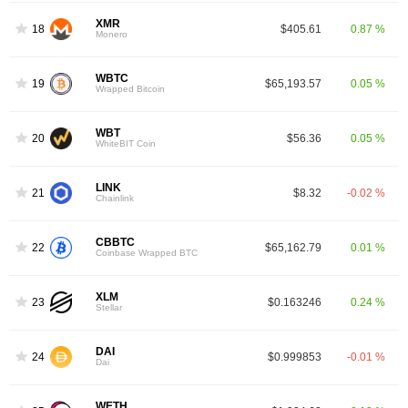
XMR
18
$405.61
0.87 %
Monero
WBTC
19
$65,193.57
0.05 %
Wrapped Bitcoin
WBT
20
$56.36
0.05 %
WhiteBIT Coin
LINK
21
$8.32
-0.02 %
Chainlink
CBBTC
22
$65,162.79
0.01 %
Coinbase Wrapped BTC
XLM
23
$0.163246
0.24 %
Stellar
DAI
24
$0.999853
-0.01 %
Dai
WETH