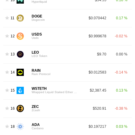
Hyperliquid
DOGE
11
$0.070442
0.17 %
Dogecoin
USDS
12
$0.999678
-0.02 %
Usds
LEO
13
$9.70
0.00 %
LEO Token
RAIN
14
$0.012583
-0.14 %
Rain Protocol
WSTETH
15
$2,387.45
0.13 %
Wrapped Liquid Staked Ether 2.0
ZEC
16
$520.91
-0.38 %
Zcash
ADA
18
$0.197217
0.03 %
Cardano