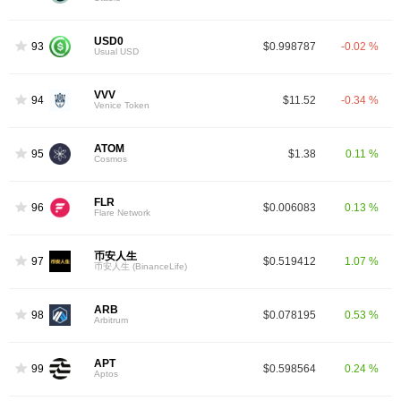
USD0
93
$0.998787
-0.02 %
Usual USD
VVV
94
$11.52
-0.34 %
Venice Token
ATOM
95
$1.38
0.11 %
Cosmos
FLR
96
$0.006083
0.13 %
Flare Network
币安人生
97
$0.519412
1.07 %
币安人生 (BinanceLife)
ARB
98
$0.078195
0.53 %
Arbitrum
APT
99
$0.598564
0.24 %
Aptos