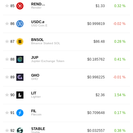
RENDER
85
$1.33
0.32 %
Render
USDC.e
86
$0.999819
-0.02 %
USD Coin.E
BNSOL
87
$86.48
0.28 %
Binance Staked SOL
JUP
88
$0.185762
0.41 %
Jupiter Exchange Token
GHO
89
$0.998225
-0.01 %
GHO
LIT
90
$2.36
1.54 %
Lighter
FIL
91
$0.709648
0.17 %
Filecoin
STABLE
92
$0.032557
0.38 %
Stable