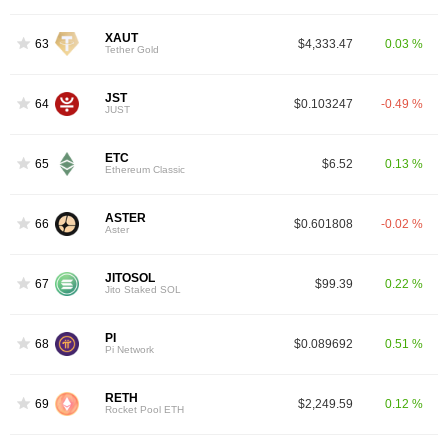
XAUT
63
$4,333.47
0.03 %
Tether Gold
JST
64
$0.103247
-0.49 %
JUST
ETC
65
$6.52
0.13 %
Ethereum Classic
ASTER
66
$0.601808
-0.02 %
Aster
JITOSOL
67
$99.39
0.22 %
Jito Staked SOL
PI
68
$0.089692
0.51 %
Pi Network
RETH
69
$2,249.59
0.12 %
Rocket Pool ETH