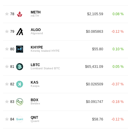
METH
78
$2,105.59
0.08 %
mETH
ALGO
79
$0.085863
-0.12 %
Algorand
KHYPE
80
$55.80
0.10 %
Kinetiq Staked HYPE
LBTC
81
$65,431.09
0.05 %
Lombard Staked BTC
KAS
82
$0.026509
-0.37 %
Kaspa
BDX
83
$0.091747
-0.18 %
Beldex
QNT
84
$58.76
-0.12 %
Quant