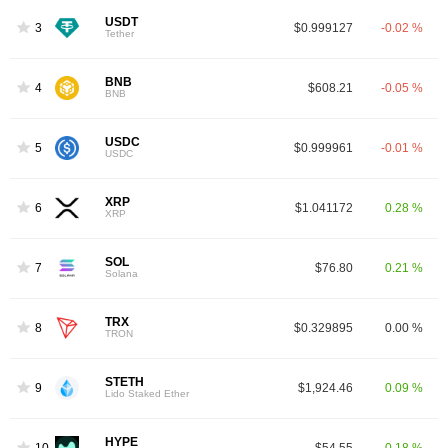
USDT
3
$0.999127
-0.02 %
Tether
BNB
4
$608.21
-0.05 %
BNB
USDC
5
$0.999961
-0.01 %
USDC
XRP
6
$1.041172
0.28 %
XRP
SOL
7
$76.80
0.21 %
Solana
TRX
8
$0.329895
0.00 %
TRON
STETH
9
$1,924.46
0.09 %
Lido Staked Ether
HYPE
10
$54.55
0.18 %