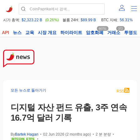
시가 총액:
$2,323.22 B
(0.26%)
볼륨 24H:
$89.99 B
BTC 지배:
56.31%
60751
372
API
뉴스
교육
시장 개요
하이라이트
암호화폐
거래소
투명도
모든 뉴스로 돌아가기
RSS
디지털 자산 펀드 유출, 3주 연속
16.7억 달러 기록
By
Bartek Hagan
02 Jun 2026 (2 months ago)
2 분 분량
•
•
•
BITCOIN
ETFS
•