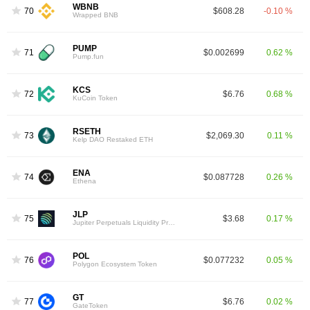
WBNB
70
$608.28
-0.10 %
Wrapped BNB
PUMP
71
$0.002699
0.62 %
Pump.fun
KCS
72
$6.76
0.68 %
KuCoin Token
RSETH
73
$2,069.30
0.11 %
Kelp DAO Restaked ETH
ENA
74
$0.087728
0.26 %
Ethena
JLP
75
$3.68
0.17 %
Jupiter Perpetuals Liquidity Provider Token
POL
76
$0.077232
0.05 %
Polygon Ecosystem Token
GT
77
$6.76
0.02 %
GateToken