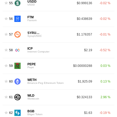
USDD
55
$0.999136
-0.02 %
USDD
FTM
56
$0.438639
-0.02 %
Fantom
SYRUPUSDC
57
$1.176357
-0.01 %
SyrupUSDC
ICP
58
$2.19
-0.52 %
Internet Computer
PEPE
59
$0.00000288
0.03 %
Pepe
WETH
60
$1,925.09
0.13 %
Binance-Peg Ethereum Token
WLD
61
$0.324133
2.96 %
Worldcoin
BGB
62
$1.63
-0.19 %
Bitget Token