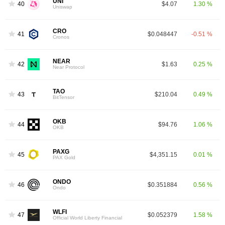
UNI
40
$4.07
1.30 %
Uniswap
CRO
41
$0.048447
-0.51 %
Cronos
NEAR
42
$1.63
0.25 %
Near Protocol
TAO
43
$210.04
0.49 %
BitTensor
OKB
44
$94.76
1.06 %
OKB
PAXG
45
$4,351.15
0.01 %
PAX Gold
ONDO
46
$0.351884
0.56 %
Ondo
WLFI
47
$0.052379
1.58 %
Official World Liberty Financial