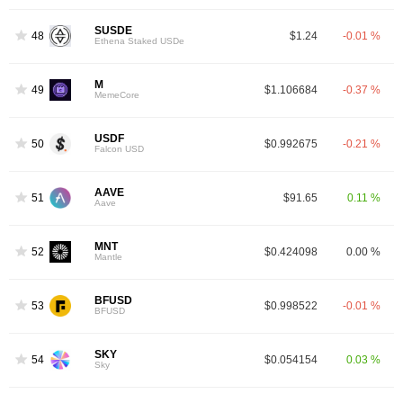
SUSDE
48
$1.24
-0.01 %
Ethena Staked USDe
M
49
$1.106684
-0.37 %
MemeCore
USDF
50
$0.992675
-0.21 %
Falcon USD
AAVE
51
$91.65
0.11 %
Aave
MNT
52
$0.424098
0.00 %
Mantle
BFUSD
53
$0.998522
-0.01 %
BFUSD
SKY
54
$0.054154
0.03 %
Sky