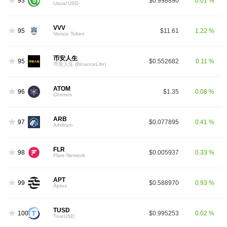
93
$0.998890
0.01 %
Usual USD
VVV
95
$11.61
1.22 %
Venice Token
币安人生
95
$0.552682
0.11 %
币安人生 (BinanceLife)
ATOM
96
$1.35
0.08 %
Cosmos
ARB
97
$0.077895
0.41 %
Arbitrum
FLR
98
$0.005937
0.33 %
Flare Network
APT
99
$0.588970
0.93 %
Aptos
TUSD
100
$0.995253
0.02 %
TrueUSD