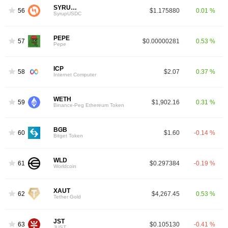
SYRUPUSDC
56
$1.175880
0.01 %
SyrupUSDC
PEPE
57
$0.00000281
0.53 %
Pepe
ICP
58
$2.07
0.37 %
Internet Computer
WETH
59
$1,902.16
0.31 %
Binance-Peg Ethereum Token
BGB
60
$1.60
-0.14 %
Bitget Token
WLD
61
$0.297384
-0.19 %
Worldcoin
XAUT
62
$4,267.45
0.53 %
Tether Gold
JST
63
$0.105130
-0.41 %
JUST