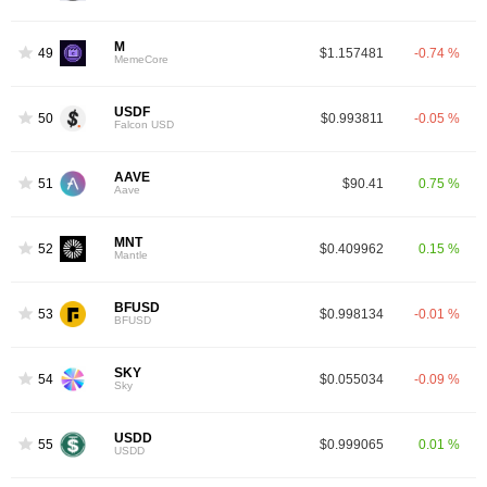
M
49
$1.157481
-0.74 %
MemeCore
USDF
50
$0.993811
-0.05 %
Falcon USD
AAVE
51
$90.41
0.75 %
Aave
MNT
52
$0.409962
0.15 %
Mantle
BFUSD
53
$0.998134
-0.01 %
BFUSD
SKY
54
$0.055034
-0.09 %
Sky
USDD
55
$0.999065
0.01 %
USDD