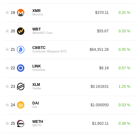
XMR
19
$370.11
0.31 %
Monero
WBT
20
$55.67
0.33 %
WhiteBIT Coin
CBBTC
21
$64,351.28
0.35 %
Coinbase Wrapped BTC
LINK
22
$8.18
0.57 %
Chainlink
XLM
23
$0.161631
1.25 %
Stellar
DAI
24
$1.000050
0.03 %
Dai
WETH
25
$1,902.11
0.39 %
WETH