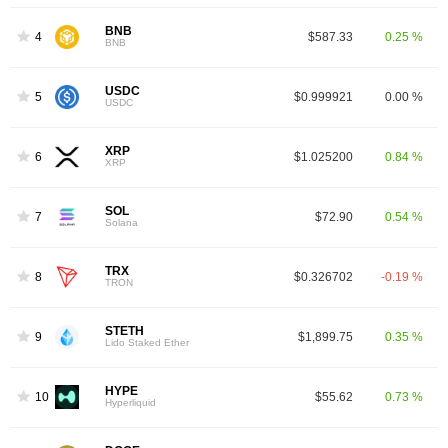
BNB
4
$587.33
0.25 %
BNB
USDC
5
$0.999921
0.00 %
USDC
XRP
6
$1.025200
0.84 %
XRP
SOL
7
$72.90
0.54 %
Solana
TRX
8
$0.326702
-0.19 %
TRON
STETH
9
$1,899.75
0.35 %
Lido Staked Ether
HYPE
10
$55.62
0.73 %
Hyperliquid