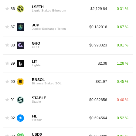
LSETH
86
$2,129.84
0.31 %
Liquid Staked Ethereum
JUP
87
$0.182016
0.67 %
Jupiter Exchange Token
GHO
88
$0.998323
0.01 %
GHO
LIT
89
$2.38
1.28 %
Lighter
BNSOL
90
$81.97
0.45 %
Binance Staked SOL
STABLE
91
$0.032856
-0.40 %
Stable
FIL
92
$0.694564
0.52 %
Filecoin
USD0