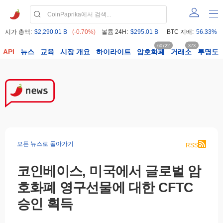
시가 총액:
$2,290.01 B
(-0.70%)
볼륨 24H:
$295.01 B
BTC 지배:
56.33%
60722
373
API
뉴스
교육
시장 개요
하이라이트
암호화폐
거래소
투명도
모든 뉴스로 돌아가기
RSS
코인베이스, 미국에서 글로벌 암
호화폐 영구선물에 대한 CFTC
승인 획득