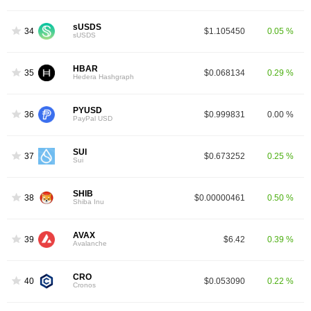
sUSDS
34
$1.105450
0.05 %
sUSDS
HBAR
35
$0.068134
0.29 %
Hedera Hashgraph
PYUSD
36
$0.999831
0.00 %
PayPal USD
SUI
37
$0.673252
0.25 %
Sui
SHIB
38
$0.00000461
0.50 %
Shiba Inu
AVAX
39
$6.42
0.39 %
Avalanche
CRO
40
$0.053090
0.22 %
Cronos