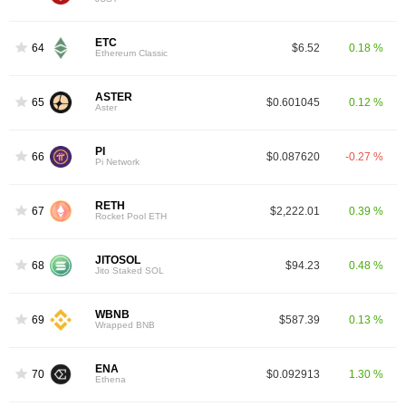
ETC
64
$6.52
0.18 %
Ethereum Classic
ASTER
65
$0.601045
0.12 %
Aster
PI
66
$0.087620
-0.27 %
Pi Network
RETH
67
$2,222.01
0.39 %
Rocket Pool ETH
JITOSOL
68
$94.23
0.48 %
Jito Staked SOL
WBNB
69
$587.39
0.13 %
Wrapped BNB
ENA
70
$0.092913
1.30 %
Ethena