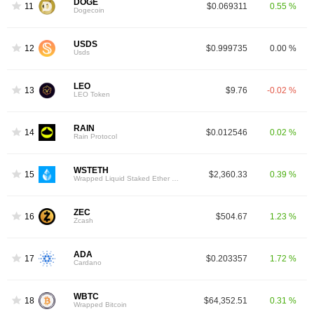
DOGE
11
$0.069311
0.55 %
Dogecoin
USDS
12
$0.999735
0.00 %
Usds
LEO
13
$9.76
-0.02 %
LEO Token
RAIN
14
$0.012546
0.02 %
Rain Protocol
WSTETH
15
$2,360.33
0.39 %
Wrapped Liquid Staked Ether 2.0
ZEC
16
$504.67
1.23 %
Zcash
ADA
17
$0.203357
1.72 %
Cardano
WBTC
18
$64,352.51
0.31 %
Wrapped Bitcoin