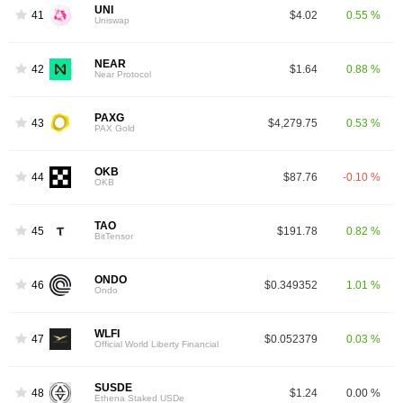
UNI
41
$4.02
0.55 %
Uniswap
NEAR
42
$1.64
0.88 %
Near Protocol
PAXG
43
$4,279.75
0.53 %
PAX Gold
OKB
44
$87.76
-0.10 %
OKB
TAO
45
$191.78
0.82 %
BitTensor
ONDO
46
$0.349352
1.01 %
Ondo
WLFI
47
$0.052379
0.03 %
Official World Liberty Financial
SUSDE
48
$1.24
0.00 %
Ethena Staked USDe