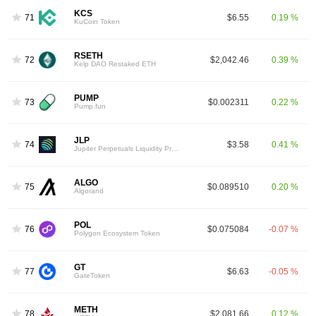
KCS
71
$6.55
0.19 %
KuCoin Token
RSETH
72
$2,042.46
0.39 %
Kelp DAO Restaked ETH
PUMP
73
$0.002311
0.22 %
Pump.fun
JLP
74
$3.58
0.41 %
Jupiter Perpetuals Liquidity Provider Token
ALGO
75
$0.089510
0.20 %
Algorand
POL
76
$0.075084
-0.07 %
Polygon Ecosystem Token
GT
77
$6.63
-0.05 %
GateToken
METH
78
$2,081.66
0.12 %