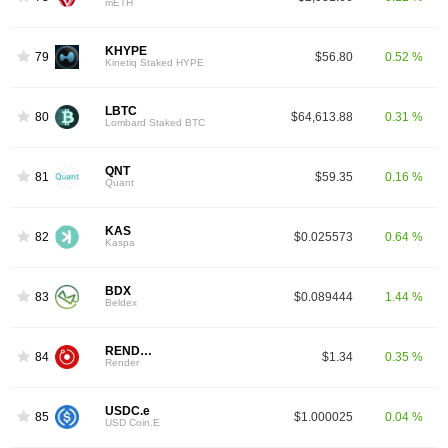
mETH
KHYPE
79
$56.80
0.52 %
Kinetiq Staked HYPE
LBTC
80
$64,613.88
0.31 %
Lombard Staked BTC
QNT
81
$59.35
0.16 %
Quant
KAS
82
$0.025573
0.64 %
Kaspa
BDX
83
$0.089444
1.44 %
Beldex
RENDER
84
$1.34
0.35 %
Render
USDC.e
85
$1.000025
0.04 %
USD Coin.E