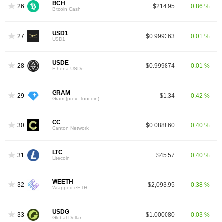
BCH
26
$214.95
0.86 %
Bitcoin Cash
USD1
27
$0.999363
0.01 %
USD1
USDE
28
$0.999874
0.01 %
Ethena USDe
GRAM
29
$1.34
0.42 %
Gram (prev. Toncoin)
CC
30
$0.088860
0.40 %
Canton Network
LTC
31
$45.57
0.40 %
Litecoin
WEETH
32
$2,093.95
0.38 %
Wrapped eETH
USDG
33
$1.000080
0.03 %
Global Dollar