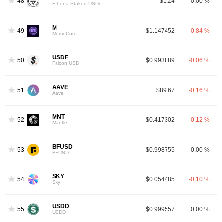
48
$1.24
0.00 %
Ethena Staked USDe
M
49
$1.147452
-0.84 %
MemeCore
USDF
50
$0.993889
-0.06 %
Falcon USD
AAVE
51
$89.67
-0.16 %
Aave
MNT
52
$0.417302
-0.12 %
Mantle
BFUSD
53
$0.998755
0.00 %
BFUSD
SKY
54
$0.054485
-0.10 %
Sky
USDD
55
$0.999557
0.00 %
USDD