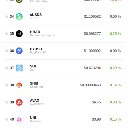
Global Dollar
sUSDS
34
$1.106582
0.00 %
sUSDS
HBAR
35
$0.068277
0.25 %
Hedera Hashgraph
PYUSD
36
$1.000002
0.00 %
PayPal USD
SUI
37
$0.673294
0.29 %
Sui
SHIB
38
$0.00000463
0.14 %
Shiba Inu
AVAX
39
$6.45
0.33 %
Avalanche
UNI
40
$3.98
0.15 %
Uniswap