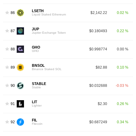
LSETH
86
$2,142.22
0.02 %
Liquid Staked Ethereum
JUP
87
$0.180493
0.22 %
Jupiter Exchange Token
GHO
88
$0.998774
0.00 %
GHO
BNSOL
89
$82.88
0.10 %
Binance Staked SOL
STABLE
90
$0.032688
-0.03 %
Stable
LIT
91
$2.30
0.26 %
Lighter
FIL
92
$0.687249
0.34 %
Filecoin