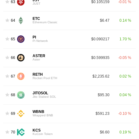
JST
63
$0.105159
-0.01 %
JUST
ETC
64
$6.47
0.14 %
Ethereum Classic
PI
65
$0.090217
1.70 %
Pi Network
ASTER
66
$0.599935
-0.05 %
Aster
RETH
67
$2,235.62
0.02 %
Rocket Pool ETH
JITOSOL
68
$95.30
0.04 %
Jito Staked SOL
WBNB
69
$591.23
-0.10 %
Wrapped BNB
KCS
70
$6.60
0.19 %
KuCoin Token