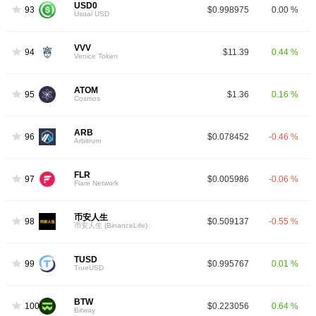
USD0
93
$0.998975
0.00 %
Usual USD
VVV
94
$11.39
0.44 %
Venice Token
ATOM
95
$1.36
0.16 %
Cosmos
ARB
96
$0.078452
-0.46 %
Arbitrum
FLR
97
$0.005986
-0.06 %
Flare Network
币安人生
98
$0.509137
-0.55 %
币安人生 (BinanceLife)
TUSD
99
$0.995767
0.01 %
TrueUSD
BTW
100
$0.223056
0.64 %
Bitway