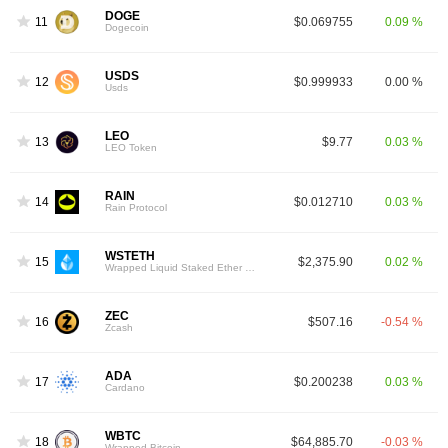
DOGE
11
$0.069755
0.09 %
Dogecoin
USDS
12
$0.999933
0.00 %
Usds
LEO
13
$9.77
0.03 %
LEO Token
RAIN
14
$0.012710
0.03 %
Rain Protocol
WSTETH
15
$2,375.90
0.02 %
Wrapped Liquid Staked Ether 2.0
ZEC
16
$507.16
-0.54 %
Zcash
ADA
17
$0.200238
0.03 %
Cardano
WBTC
18
$64,885.70
-0.03 %
Wrapped Bitcoin