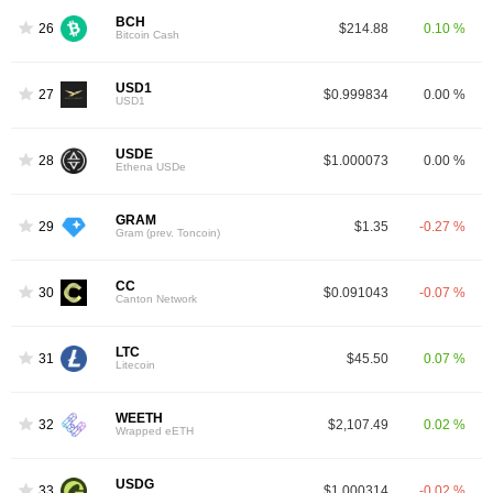
BCH
26
$214.88
0.10 %
Bitcoin Cash
USD1
27
$0.999834
0.00 %
USD1
USDE
28
$1.000073
0.00 %
Ethena USDe
GRAM
29
$1.35
-0.27 %
Gram (prev. Toncoin)
CC
30
$0.091043
-0.07 %
Canton Network
LTC
31
$45.50
0.07 %
Litecoin
WEETH
32
$2,107.49
0.02 %
Wrapped eETH
USDG
33
$1.000314
-0.02 %