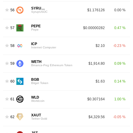
SYRUPUSDC
56
$1.176126
0.00 %
SyrupUSDC
PEPE
57
$0.00000282
0.47 %
Pepe
ICP
58
$2.10
-0.23 %
Internet Computer
WETH
59
$1,914.80
0.09 %
Binance-Peg Ethereum Token
BGB
60
$1.63
0.14 %
Bitget Token
WLD
61
$0.307164
1.00 %
Worldcoin
XAUT
62
$4,329.56
-0.05 %
Tether Gold