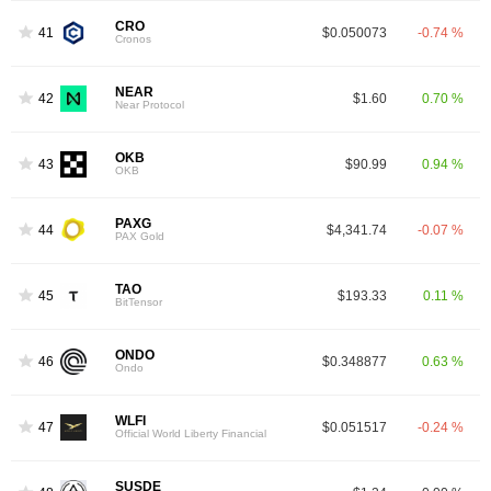
CRO
41
$0.050073
-0.74 %
Cronos
NEAR
42
$1.60
0.70 %
Near Protocol
OKB
43
$90.99
0.94 %
OKB
PAXG
44
$4,341.74
-0.07 %
PAX Gold
TAO
45
$193.33
0.11 %
BitTensor
ONDO
46
$0.348877
0.63 %
Ondo
WLFI
47
$0.051517
-0.24 %
Official World Liberty Financial
SUSDE