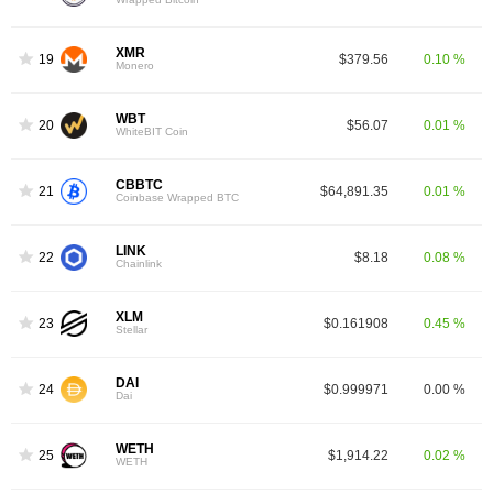
XMR
19
$379.56
0.10 %
Monero
WBT
20
$56.07
0.01 %
WhiteBIT Coin
CBBTC
21
$64,891.35
0.01 %
Coinbase Wrapped BTC
LINK
22
$8.18
0.08 %
Chainlink
XLM
23
$0.161908
0.45 %
Stellar
DAI
24
$0.999971
0.00 %
Dai
WETH
25
$1,914.22
0.02 %
WETH