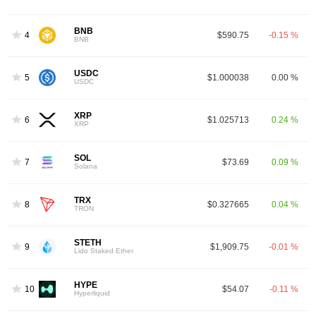
BNB
4
$590.75
-0.15 %
BNB
USDC
5
$1.000038
0.00 %
USDC
XRP
6
$1.025713
0.24 %
XRP
SOL
7
$73.69
0.09 %
Solana
TRX
8
$0.327665
0.04 %
TRON
STETH
9
$1,909.75
-0.01 %
Lido Staked Ether
HYPE
10
$54.07
-0.11 %
Hyperliquid