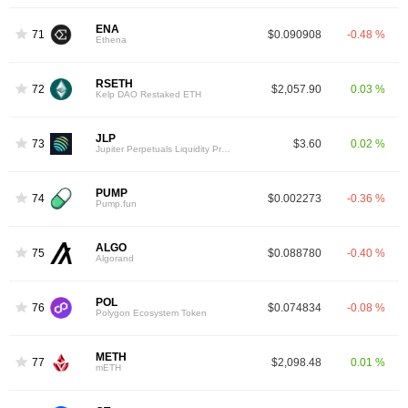
ENA
71
$0.090908
-0.48 %
Ethena
RSETH
72
$2,057.90
0.03 %
Kelp DAO Restaked ETH
JLP
73
$3.60
0.02 %
Jupiter Perpetuals Liquidity Provider Token
PUMP
74
$0.002273
-0.36 %
Pump.fun
ALGO
75
$0.088780
-0.40 %
Algorand
POL
76
$0.074834
-0.08 %
Polygon Ecosystem Token
METH
77
$2,098.48
0.01 %
mETH