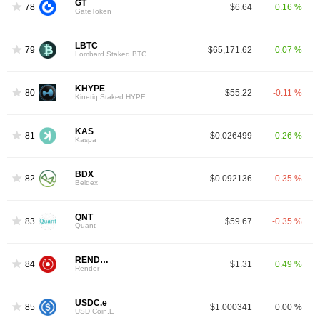
GT
78
$6.64
0.16 %
GateToken
LBTC
79
$65,171.62
0.07 %
Lombard Staked BTC
KHYPE
80
$55.22
-0.11 %
Kinetiq Staked HYPE
KAS
81
$0.026499
0.26 %
Kaspa
BDX
82
$0.092136
-0.35 %
Beldex
QNT
83
$59.67
-0.35 %
Quant
RENDER
84
$1.31
0.49 %
Render
USDC.e
85
$1.000341
0.00 %
USD Coin.E