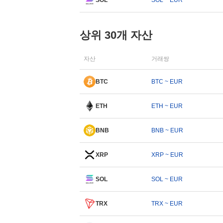
SOL
SOL ~ EUR
상위 30개 자산
자산
거래쌍
BTC
BTC ~ EUR
ETH
ETH ~ EUR
BNB
BNB ~ EUR
XRP
XRP ~ EUR
SOL
SOL ~ EUR
TRX
TRX ~ EUR