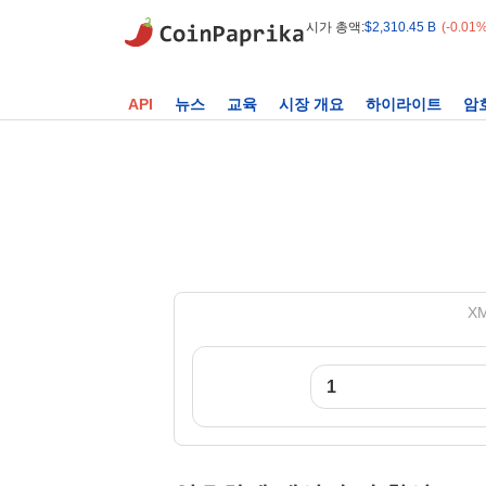
시가 총액:
$2,310.45 B
(-0.01
API
뉴스
교육
시장 개요
하이라이트
암
XM