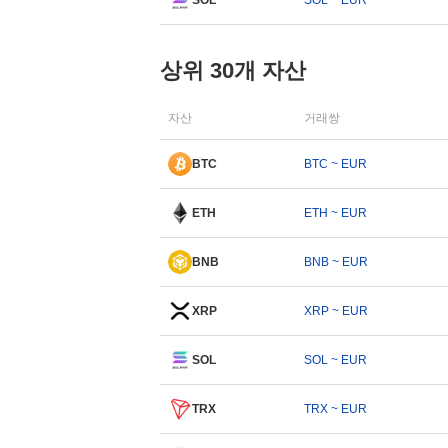
SOL
SOL ~ EUR
상위 30개 자산
자산
거래쌍
BTC
BTC ~ EUR
ETH
ETH ~ EUR
BNB
BNB ~ EUR
XRP
XRP ~ EUR
SOL
SOL ~ EUR
TRX
TRX ~ EUR