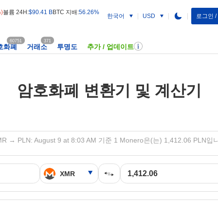
%)
볼륨 24H:
$90.41 B
BTC 지배:
56.26%
한국어
로그인 
USD
60751
371
호화폐
거래소
투명도
추가 / 업데이트
암호화폐 변환기 및 계산기
R → PLN: August 9 at 8:03 AM 기준 1 Monero은(는) 1,412.06 PLN