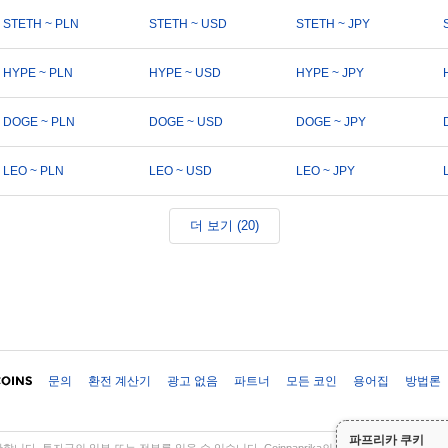
STETH ~ PLN
STETH ~ USD
STETH ~ JPY
HYPE ~ PLN
HYPE ~ USD
HYPE ~ JPY
DOGE ~ PLN
DOGE ~ USD
DOGE ~ JPY
LEO ~ PLN
LEO ~ USD
LEO ~ JPY
더 보기 (20)
문의
환전 계산기
광고 없음
파트너
모든 코인
용어집
방법론
파프리카 쿠키
다. 투자금의 일부 또는 전부를 잃을 수 있습니다. Coinpaprika의 모든 정보는 정보 