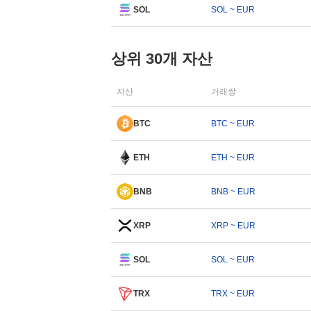
SOL
SOL ~ EUR
상위 30개 자산
자산
거래쌍
BTC
BTC ~ EUR
ETH
ETH ~ EUR
BNB
BNB ~ EUR
XRP
XRP ~ EUR
SOL
SOL ~ EUR
TRX
TRX ~ EUR