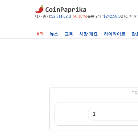
시가 총액:
$2,311.62 B
(-0.10%)
볼륨 24H:
$242.58 B
BTC 지배:
API
뉴스
교육
시장 개요
하이라이트
암
TR