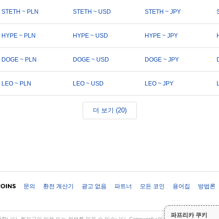
STETH ~ PLN
STETH ~ USD
STETH ~ JPY
HYPE ~ PLN
HYPE ~ USD
HYPE ~ JPY
DOGE ~ PLN
DOGE ~ USD
DOGE ~ JPY
LEO ~ PLN
LEO ~ USD
LEO ~ JPY
더 보기 (20)
문의
환전 계산기
광고 없음
파트너
모든 코인
용어집
방법론
파프리카 쿠키
다. 투자금의 일부 또는 전부를 잃을 수 있습니다. Coinpaprika의 모든 정보는 정보 