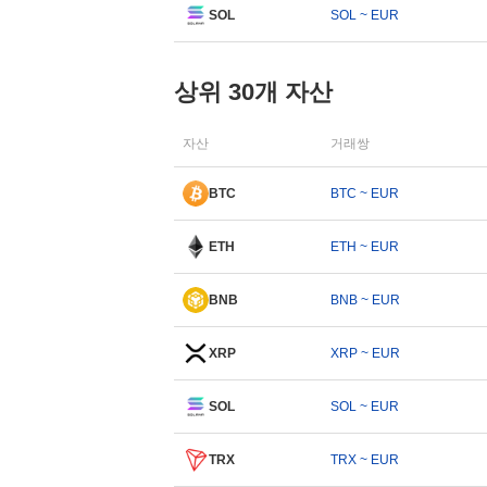
SOL
SOL ~ EUR
상위 30개 자산
자산
거래쌍
BTC
BTC ~ EUR
ETH
ETH ~ EUR
BNB
BNB ~ EUR
XRP
XRP ~ EUR
SOL
SOL ~ EUR
TRX
TRX ~ EUR