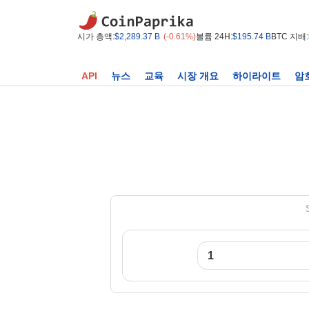
시가 총액:
$2,289.37 B
(-0.61%)
볼륨 24H:
$195.74 B
BTC 지배:
API
뉴스
교육
시장 개요
하이라이트
암