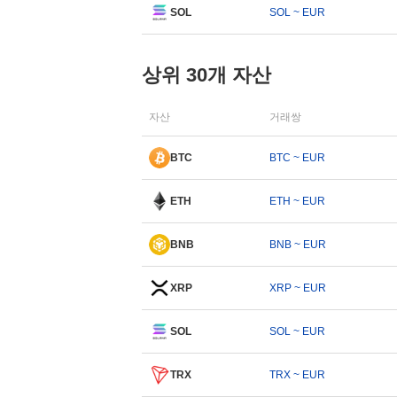
SOL
SOL ~ EUR
상위 30개 자산
자산
거래쌍
BTC
BTC ~ EUR
ETH
ETH ~ EUR
BNB
BNB ~ EUR
XRP
XRP ~ EUR
SOL
SOL ~ EUR
TRX
TRX ~ EUR