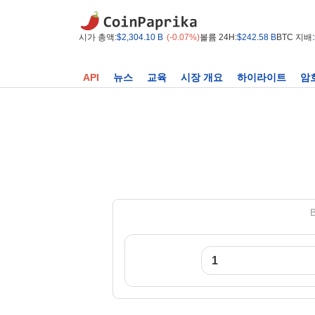
시가 총액:
$2,304.10 B
(-0.07%)
볼륨 24H:
$242.58 B
BTC 지배:
API
뉴스
교육
시장 개요
하이라이트
암