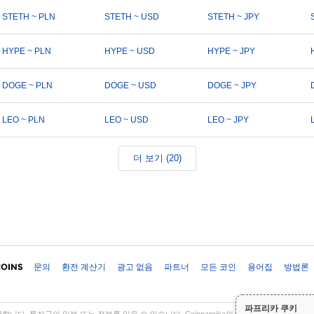
STETH ~ PLN
STETH ~ USD
STETH ~ JPY
HYPE ~ PLN
HYPE ~ USD
HYPE ~ JPY
DOGE ~ PLN
DOGE ~ USD
DOGE ~ JPY
LEO ~ PLN
LEO ~ USD
LEO ~ JPY
더 보기 (20)
문의
환전 계산기
광고 없음
파트너
모든 코인
용어집
방법론
파프리카 쿠키
다. 투자금의 일부 또는 전부를 잃을 수 있습니다. Coinpaprika의 모든 정보는 정보 