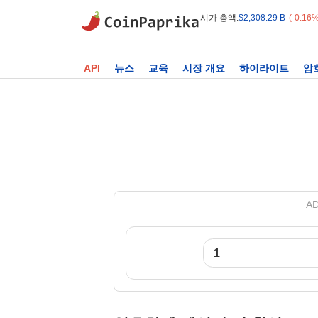
시가 총액:
$2,308.29 B
(-0.16
API
뉴스
교육
시장 개요
하이라이트
암
AD