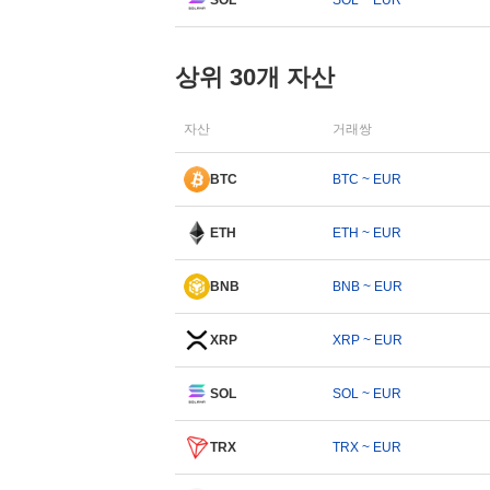
SOL
SOL ~ EUR
상위 30개 자산
자산
거래쌍
BTC
BTC ~ EUR
ETH
ETH ~ EUR
BNB
BNB ~ EUR
XRP
XRP ~ EUR
SOL
SOL ~ EUR
TRX
TRX ~ EUR