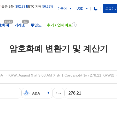
%)
볼륨 24H:
$92.33 B
BTC 지배:
56.29%
한국어
로그인 
USD
60752
371
호화폐
거래소
투명도
추가 / 업데이트
암호화폐 변환기 및 계산기
A → KRW: August 9 at 9:03 AM 기준 1 Cardano은(는) 278.21 KRW