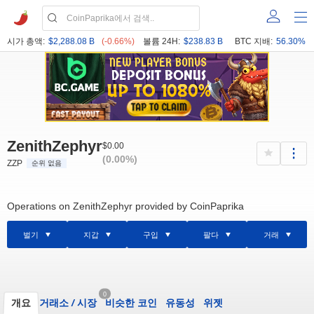
시가 총액:
$2,288.08 B
(-0.66%)
볼륨 24H:
$238.83 B
BTC 지배:
56.30%
ZenithZephyr
$0.00
(0.00%)
ZZP
순위 없음
Operations on ZenithZephyr provided by CoinPaprika
벌기
지갑
구입
팔다
거래
0
개요
거래소
/
시장
비슷한 코인
유동성
위젯