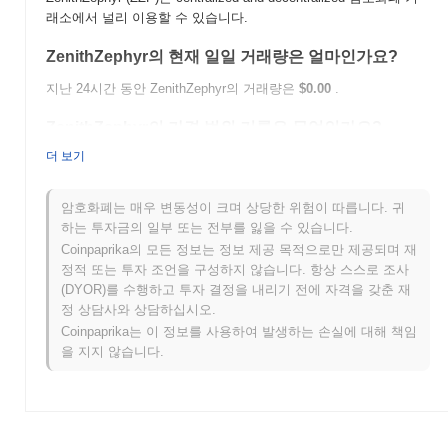
래소에서 널리 이용할 수 있습니다.
ZenithZephyr의 현재 일일 거래량은 얼마인가요?
지난 24시간 동안 ZenithZephyr의 거래량은
$0.00
.
ZenithZephyr의 가격 범위 기록은 무엇인가요?
더 보기
역대 최고가(ATH):
$0.0
223
14
역대 최저가(ATL):
$0.00
암호화폐는 매우 변동성이 크며 상당한 위험이 따릅니다. 귀
ZenithZephyr는 현재 ATH보다
~0.00%
낮게 거래되고 있습니다 .
하는 투자금의 일부 또는 전부를 잃을 수 있습니다.
Coinpaprika의 모든 정보는 정보 제공 목적으로만 제공되며 재
ZenithZephyr는 더 넓은 암호화폐 시장과 비교하여 어
정적 또는 투자 조언을 구성하지 않습니다. 항상 스스로 조사
떤 성과를 내고 있나요?
(DYOR)를 수행하고 투자 결정을 내리기 전에 자격을 갖춘 재
정 상담사와 상담하십시오.
지난 7일 동안 ZenithZephyr는
0.00%
상승하여
0.66%
의 하락을
기록한 전체 암호화폐 시장을 앞질렀습니다. 이는 더 넓은 시장 모
Coinpaprika는 이 정보를 사용하여 발생하는 손실에 대해 책임
멘텀과 비교하여 ZZP의 가격 움직임에서 강력한 성과를 나타냅니
을 지지 않습니다.
다.