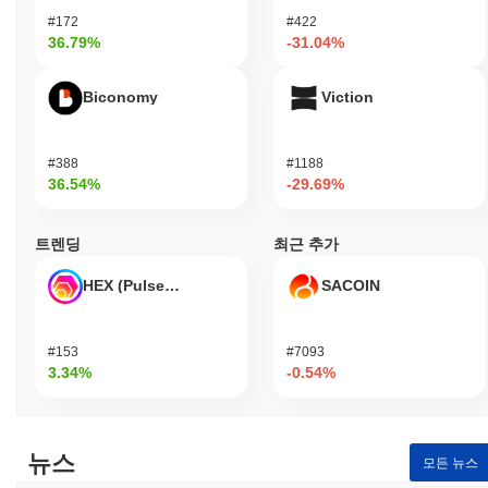
#172
#422
36.79%
-31.04%
Biconomy
Viction
#388
#1188
36.54%
-29.69%
트렌딩
최근 추가
HEX (Pulsechain)
SACOIN
#153
#7093
3.34%
-0.54%
뉴스
모든 뉴스