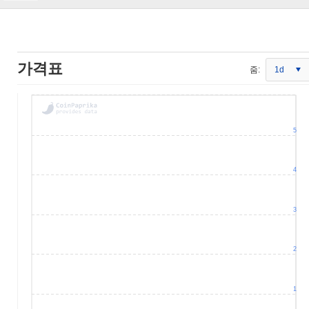
가격표
줌:
1d
5
4
3
2
1