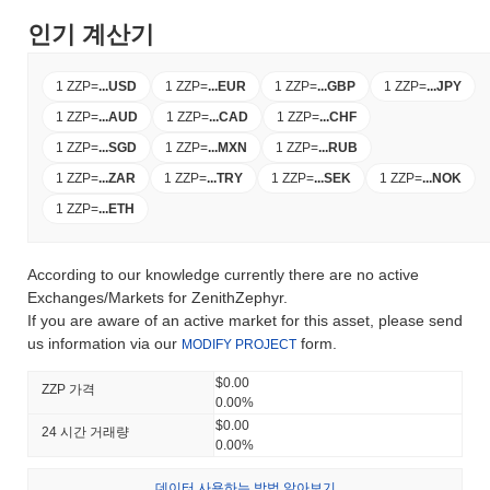
인기 계산기
1 ZZP
=
...
USD
1 ZZP
=
...
EUR
1 ZZP
=
...
GBP
1 ZZP
=
...
JPY
1 ZZP
=
...
AUD
1 ZZP
=
...
CAD
1 ZZP
=
...
CHF
1 ZZP
=
...
SGD
1 ZZP
=
...
MXN
1 ZZP
=
...
RUB
1 ZZP
=
...
ZAR
1 ZZP
=
...
TRY
1 ZZP
=
...
SEK
1 ZZP
=
...
NOK
1 ZZP
=
...
ETH
According to our knowledge currently there are no active
Exchanges/Markets for ZenithZephyr.
If you are aware of an active market for this asset, please send
us information via our
form.
MODIFY PROJECT
$0.00
ZZP 가격
0.00%
$0.00
24 시간 거래량
0.00%
데이터 사용하는 방법 알아보기