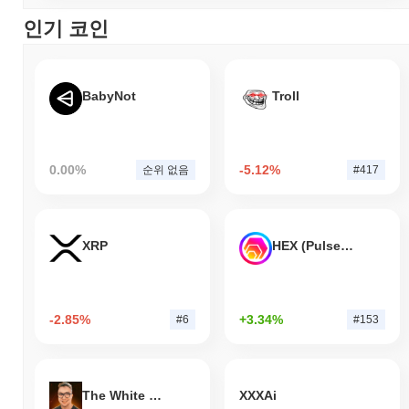
인기 코인
BabyNot
Troll
0.00%
-5.12%
순위 없음
#417
XRP
HEX (Pulsechain)
-2.85%
+3.34%
#6
#153
The White Bull
XXXAi