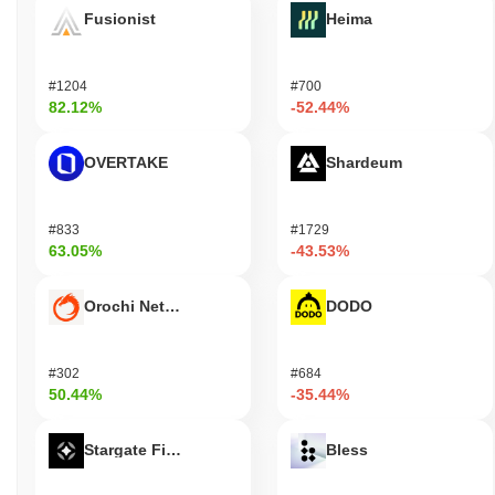
Fusionist
Heima
#1204
#700
82.12%
-52.44%
OVERTAKE
Shardeum
#833
#1729
63.05%
-43.53%
Orochi Network
DODO
#302
#684
50.44%
-35.44%
Stargate Finance
Bless