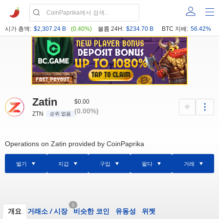
시가 총액:
$2,307.24 B
(0.40%)
볼륨 24H:
$234.70 B
BTC 지배:
56.42%
Zatin
$0.00
(0.00%)
ZTN
순위 없음
Operations on Zatin provided by CoinPaprika
벌기
지갑
구입
팔다
거래
0
개요
거래소
/
시장
비슷한 코인
유동성
위젯