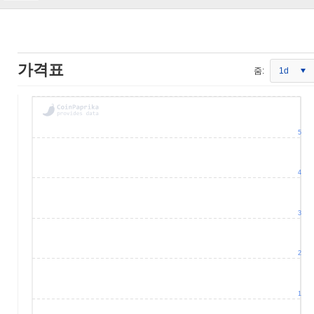
가격표
줌:
1d
5
4
3
2
1