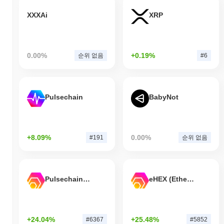
XXXAi
XRP
0.00%
+0.19%
순위 없음
#6
Pulsechain
BabyNot
+8.09%
0.00%
#191
순위 없음
Pulsechain Bridged HEX (Pulsechain)
eHEX (Ethereum)
+24.04%
+25.48%
#6367
#5852