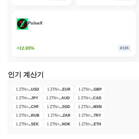
PulseX
+12.65%
#166
인기 계산기
1 ZTN
=
...
USD
1 ZTN
=
...
EUR
1 ZTN
=
...
GBP
1 ZTN
=
...
JPY
1 ZTN
=
...
AUD
1 ZTN
=
...
CAD
1 ZTN
=
...
CHF
1 ZTN
=
...
SGD
1 ZTN
=
...
MXN
1 ZTN
=
...
RUB
1 ZTN
=
...
ZAR
1 ZTN
=
...
TRY
1 ZTN
=
...
SEK
1 ZTN
=
...
NOK
1 ZTN
=
...
ETH