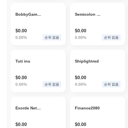
BobbyGames
Semicolon Inu
$0.00
$0.00
0.00%
0.00%
순위 없음
순위 없음
Tuti inu
Shiplightred
$0.00
$0.00
0.00%
0.00%
순위 없음
순위 없음
Exorde Network Token
Finance2080
$0.00
$0.00