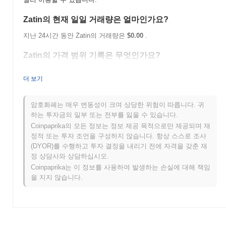
Zatin의 현재 일일 거래량은 얼마인가요?
지난 24시간 동안 Zatin의 거래량은
$0.00
.
Zatin의 가격 범위 기록은 무엇인가요?
역대 최고가(ATH):
$0.0
591
9
더 보기
역대 최저가(ATL):
$0.00
Zatin는 현재 ATH보다
~79.54%
낮게 거래되고 있습니다 .
암호화폐는 매우 변동성이 크며 상당한 위험이 따릅니다. 귀
하는 투자금의 일부 또는 전부를 잃을 수 있습니다.
Zatin는 더 넓은 암호화폐 시장과 비교하여 어떤 성과
Coinpaprika의 모든 정보는 정보 제공 목적으로만 제공되며 재
를 내고 있나요?
정적 또는 투자 조언을 구성하지 않습니다. 항상 스스로 조사
(DYOR)를 수행하고 투자 결정을 내리기 전에 자격을 갖춘 재
지난 7일 동안 Zatin는
0.00%
상승하여
0.40%
의 상승을 기록한 전
정 상담사와 상담하십시오.
체 암호화폐 시장에 뒤처졌습니다. 이는 더 넓은 시장 모멘텀과 비
Coinpaprika는 이 정보를 사용하여 발생하는 손실에 대해 책임
교하여 ZTN의 가격 움직임에서 일시적인 지연을 나타냅니다.
을 지지 않습니다.