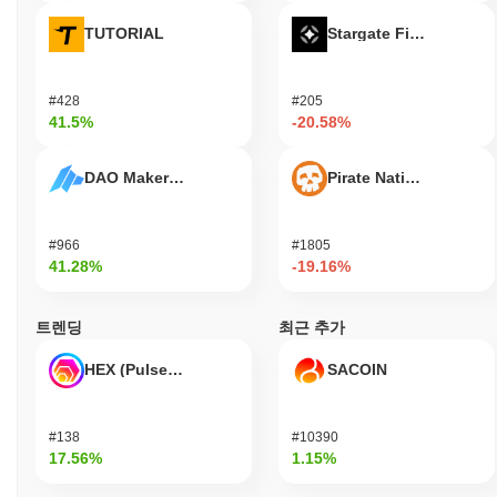
TUTORIAL
Stargate Finance
#428
#205
41.5%
-20.58%
DAO Maker Token
Pirate Nation Token
#966
#1805
41.28%
-19.16%
트렌딩
최근 추가
HEX (Pulsechain)
SACOIN
#138
#10390
17.56%
1.15%