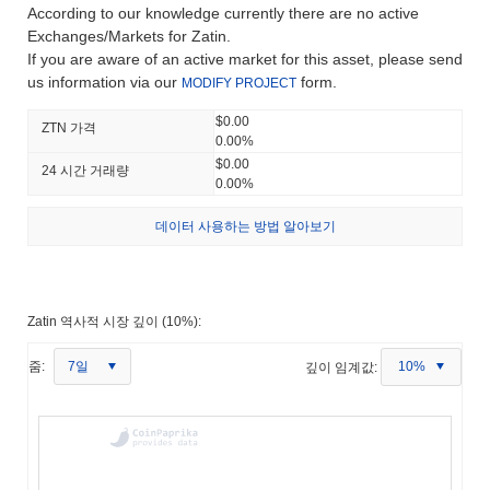
According to our knowledge currently there are no active
Exchanges/Markets for Zatin.
If you are aware of an active market for this asset, please send
us information via our
form.
MODIFY PROJECT
$0.00
ZTN 가격
0.00%
$0.00
24 시간 거래량
0.00%
데이터 사용하는 방법 알아보기
Zatin 역사적 시장 깊이 (10%):
7일
줌:
깊이 임계값:
10%