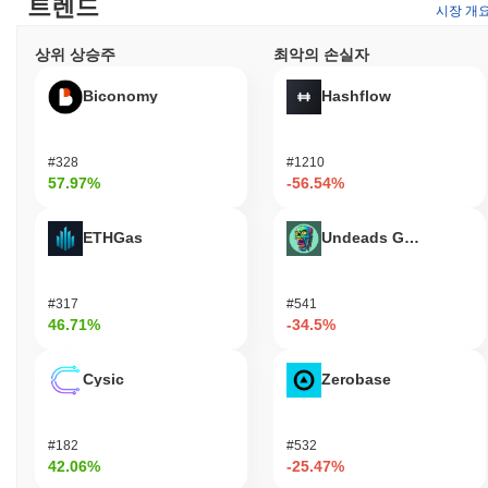
트렌드
시장 개
상위 상승주
최악의 손실자
Biconomy
Hashflow
#328
#1210
57.97%
-56.54%
ETHGas
Undeads Games
#317
#541
46.71%
-34.5%
Cysic
Zerobase
#182
#532
42.06%
-25.47%