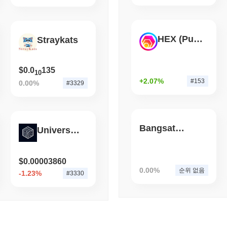
The Baby Cheetah의 현재 일일 거래량은 얼마인가요?
August 05 2026
(1 day ago)
,
3 최
지난 24시간 동안 The Baby Cheetah의 거래량은
$0.552045
, 전날 
BITCOIN
CRYPTO SERVICES
HEX (Pulsechain)
나타냅니다.
Straykats
비트고, 레이어제로에서 체
The Baby Cheetah의 가격 범위 기록은 무엇인가요?
$0.0
135
10
역대 최고가(ATH):
$0.000626
+2.07%
#153
0.00%
#3329
역대 최저가(ATL):
$0.00
The Baby Cheetah는 현재 ATH보다
~98.73%
낮게 거래되고 있습니다 
The Baby Cheetah의 현재 시가총액은 얼마인가요?
Bangsat 666
Universal Basic Compute
The Baby Cheetah의 시가총액은 약
$7,970.00
, 시장 규모별로 전 세계
의 ZOLA 토큰 유통 공급량을 기준으로 계산됩니다.
$0.00003860
0.00%
순위 없음
The Baby Cheetah는 더 넓은 암호화폐 시장과 비교
-1.23%
#3330
지난 7일 동안 The Baby Cheetah는
5.45%
하락하여
0.82%
의 하락을
모멘텀과 비교하여 ZOLA의 가격 움직임에서 일시적인 지연을 나타냅