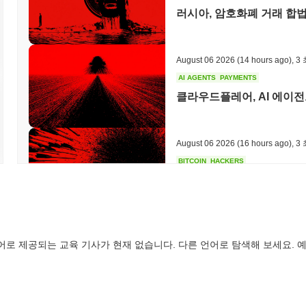
베이비 치타는 여전히 활동적이거나 관련성이 있나요?
러시아, 암호화폐 거래 합법
베이비 치타는 2023년 9월에 발표된 최근 업데이트를 통해 여전히 
기능을 도입했습니다. 현재 개발은 생태계를 확장하고 전반적인 사용자
거래 플랫폼에서 존재감을 유지하고 있으며, 지속적인 거래량은 커뮤니
August 06 2026
(14 hours ago)
,
3
암호화폐 환경 내에서 유용성을 높이는 파트너십에 참여하고 있으며, 
AI AGENTS
PAYMENTS
활발하게 참여하고 있으며, 거버넌스 제안 및 향후 개발 계획에 대한
클라우드플레어, AI 에이전
생태계 내에서의 지속적인 관련성을 지지하며, 베이비 치타가 단순히 
줍니다.
베이비 치타는 누구를 위해 설계되었나요?
August 06 2026
(16 hours ago)
,
3
베이비 치타는 소비자와 개발자를 포함한 다양한 대상을 위해 설계되어
BITCOIN
HACKERS
다. 소비자에게는 생태계 내에서 거래와 상호작용을 용이하게 하는 사
Boltz, AI 공격자들이 
활동에 참여할 수 있게 합니다. 개발자는 플랫폼의 강력한 인프라로부
도구와 자원(SDK 및 API 포함)을 제공합니다. 검증자 및 유동성 
데 중요한 역할을 합니다. 이들은 스테이킹 및 거버넌스와 같은 메커
이러한 주요 및 2차 사용자 그룹을 대상으로 하여, 베이비 치타는 
August 06 2026
(18 hours ago)
,
3
다.
어로 제공되는 교육 기사가 현재 없습니다. 다른 언어로 탐색해 보세요. 예
CIRCLE
TOKENIZATION
베이비 치타는 어떻게 보호되나요?
월스트리트의 주요 기업들이
다
베이비 치타는 지분 증명(Proof of Stake, PoS) 합의 메커니
역할을 합니다. 이 모델에서 참가자는 일정량의 토큰을 스테이킹하여 