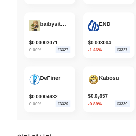
baibysitter
END
$0.00003071
$0.003004
0.00%
-1.46%
#3327
#3327
DeFiner
Kabosu
$0.0
657
$0.00004632
7
0.00%
-0.89%
#3329
#3330