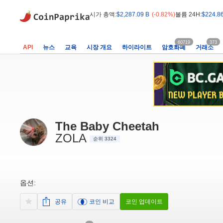
시가 총액:
$2,287.09 B
(-0.82%)
볼륨 24H:
$224.8
60719
373
API
뉴스
교육
시장 개요
하이라이트
암호화폐
거래소
The Baby Cheetah
ZOLA
순위 3324
옵션:
공유
코인 비교
코인 업데이트