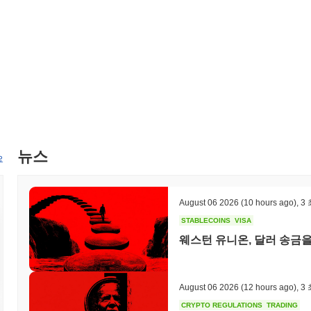
가시킬 것입니다. 거버넌스 결정도 의제에 포함되어 있으며, 2024년
예정입니다. 이러한 이정표는 베이비 치타의 시장 내 위치를 강화하고
베이비 치타의 차별점은 무엇인가요?
베이비 치타는 거래 처리량을 향상시키고 블록체인에서의 지연 시간을 
이 아키텍처는 높은 수준의 보안을 유지하면서 거래를 신속하게 처리할
한 독특한 합의 메커니즘을 사용하여 효율적인 자원 할당과 개선된 확
(dApps) 생성을 간소화하는 통합 개발자 도구 키트를 제공하여 개
두어 여러 블록체인과의 원활한 상호작용을 가능하게 하여 사용자 경
주요 플레이어들과의 전략적 파트너십을 통해 더욱 강화되어, 커뮤니티
뉴스
러한 협력적 접근은 플랫폼의 기능성을 향상시킬 뿐만 아니라, 베이
요
김하게 합니다.
베이비 치타로 무엇을 할 수 있나요?
August 06 2026
(10 hours ago)
,
3
베이비 치타 토큰은 생태계 내에서 여러 실용적인 용도로 사용됩니다.
STABLECOINS
VISA
인에 구축된 분산 애플리케이션(dApps)과 상호작용할 수 있게 합니다
웨스턴 유니온, 달러 송금
트워크를 보호하는 데 도움을 주고 기여에 대한 보상을 받을 수 있는 
할 기회를 가질 수 있어, 프로젝트의 향후 개발 및 방향에 대한 결정에 
통합 구축을 위한 도구와 자원을 제공하여 생태계 내 혁신을 촉진합니
어, 사용자에게 원활한 거래와 상호작용을 촉진합니다. 전반적으로, 
August 06 2026
(12 hours ago)
,
3
한 기능으로부터 혜택을 받을 수 있는 활기찬 커뮤니티를 만드는 것을
CRYPTO REGULATIONS
TRADING