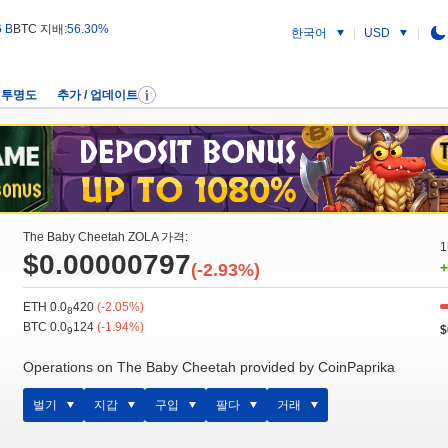
6 B
BTC 지배:
56.30%
한국어
USD
투명도
추가 / 업데이트
The Baby Cheetah ZOLA 가격:
1
$0.00000797
(-2.93%)
+
ETH 0.0
420
(-2.05%)
8
BTC 0.0
124
(-1.94%)
$
9
Operations on The Baby Cheetah provided by CoinPaprika
벌기
지갑
구입
팔다
거래