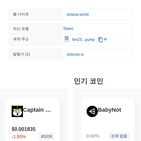
August 06 2026
(20 hours ago)
,
3
들의 재정적 이익을 성공과 일치시킵니다. 프로토콜은 안전한 인증과 
(ECDSA)과 같은 고급 암호화 기술을 사용합니다. 이 암호화는 무
STABLECOINS
CRYPTO REGULATIO
웹 사이트
zolana.world
장합니다. 검증자에 대한 인센티브는 네트워크 참여에 대한 보상으로
미국과 영국, GENIUS 
올바르게 검증하지 못한 경우에는 슬래싱으로 알려진 처벌이 부과됩니다
력 강화
추가적인 보안 조치로는 정기적인 감사와 토큰 보유자가 의사 결정 과
자산 유형
Token
의 회복력과 신뢰성을 더욱 강화합니다.
계약 주소
부
6m2S...pump
August 06 2026
(22 hours ago)
,
3
베이비 치타는 어떤 논란이나 위험에 직면했나요?
CRYPTO SERVICES
BANKS
탐험가
(1)
solscan.io
베이비 치타는 2023년 초부터 커뮤니티 거버넌스 분쟁 및 규제 검토와
BNY, 기관들이 자산을 
스 모델과 관련된 문제를 겪었으며, 의사 결정 과정에 대한 커뮤니티 
킹을 할 수 있도록 지원할 
결하기 위해 보다 투명한 거버넌스 프레임워크를 구현하여, 커뮤니티의
한, 당국이 프로젝트의 지역 법률 준수 여부를 조사하기 시작하면서 
August 05 2026
(1 day ago)
,
3 최
인기 코인
기 위해 법률 전문가와 협력하고, 준수 프로토콜을 업데이트하여 대응
과 잠재적인 기술적 취약점이 있으며, 이는 암호화폐 공간에서 일반적
ETHEREUM
DEFI
감사를 약속하고, 커뮤니티가 잠재적인 문제를 식별하고 해결하는 데
이더리움 연구자들, 스테이
안
The Baby Cheetah (ZOLA) FAQ – 핵심 지표
Captain KUMA
BabyNot
August 05 2026
(1 day ago)
,
3 최
The Baby Cheetah (ZOLA)는 어디에서 구매할 수 있나
TOKENIZATION
CIRCLE
$0.001835
The Baby Cheetah (ZOLA)는 centralized 암호화폐 거래소에
디나리, 미국 자가 보관 지갑
0.00%
순위 없음
-1.93%
ZOLA/USDT
거래 쌍은 24시간 거래량이
$0.552020
이상을 기록했습
#3326