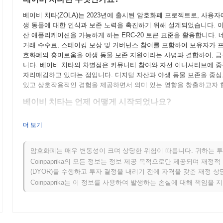
베이비 치타(ZOLA)는 2023년에 출시된 암호화폐 프로젝트로, 사용
생 동물에 대한 인식과 보존 노력을 촉진하기 위해 설계되었습니다. 
산 애플리케이션을 가능하게 하는 ERC-20 토큰 표준을 활용합니다. 
거래 수수료, 스테이킹 보상 및 거버넌스 참여를 포함하여 보유자가 프
호화폐의 흥미로움을 야생 동물 보존 지원이라는 사명과 결합하여, 금
니다. 베이비 치타의 차별점은 커뮤니티 참여와 자선 이니셔티브에 중
자리매김하고 있다는 점입니다. 디지털 자산과 야생 동물 보존을 중
있고 상호작용적인 경험을 제공하면서 의미 있는 영향을 창출하고자 
베이비 치타는 언제 어떻게 시작되었나요?
베이비 치타는 2021년 3월에 창립 팀이 프로젝트의 비전과 기술적
더 보기
2021년 6월에 테스트넷이 출시되어 개발자와 초기 사용자들이 플랫
2021년 9월에 가동되어 베이비 치타의 공식 출시를 알렸습니다. 초
두었으며, 효율적인 블록체인 솔루션에 대한 증가하는 수요를 충족하고자
암호화폐는 매우 변동성이 크며 상당한 위험이 따릅니다. 귀하는 투
모델을 통해 이루어져, 참가자들에게 공정한 접근을 보장하는 것을 목
Coinpaprika의 모든 정보는 정보 제공 목적으로만 제공되며 재정
폐 공간 내 존재감을 확립하고, 향후 성장과 커뮤니티 참여를 위한 기
(DYOR)를 수행하고 투자 결정을 내리기 전에 자격을 갖춘 재정 
Coinpaprika는 이 정보를 사용하여 발생하는 손실에 대해 책임을 
베이비 치타의 향후 계획은 무엇인가요?
공식 업데이트에 따르면, 베이비 치타는 2024년 1분기로 예정된 주
향상시키기 위한 것입니다. 이 업그레이드는 사용자 경험과 거래 효율
젝트는 2024년 중반까지 마무리될 것으로 예상되는 전략적 파트너십