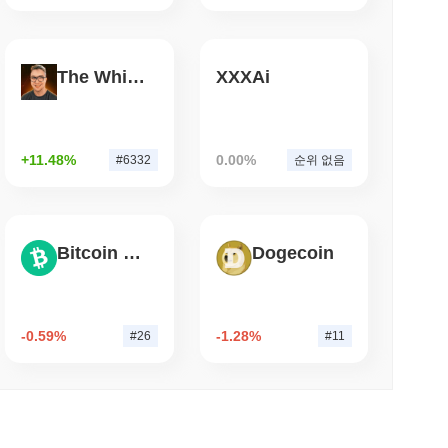
소 읽기
대비
1.91%
감소를 보여줍니다. 이는 거래 활동의 단기적인 감소를
The White Bull
XXXAi
인링크로 74억 달러의 래핑 비트코인 전환
+11.48%
0.00%
#6332
순위 없음
.
Bitcoin Cash
Dogecoin
 #3324위에 랭크되어 있습니다입니다. 이 수치는 999 814 044개
-0.59%
-1.28%
#26
#11
하여 어떤 성과를 내고 있나요?
 기록한 전체 암호화폐 시장에 뒤처졌습니다. 이는 더 넓은 시장
니다.