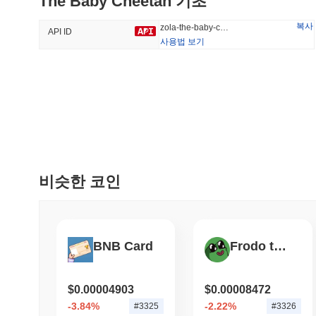
The Baby Cheetah 기초
32.49%
-26.2%
복사
zola-the-baby-cheetah
API ID
사용법 보기
트렌딩
최근 추가
HEX (Pulsechain)
SACOIN
#153
#7095
2.07%
-0.53%
비슷한 코인
BNB Card
Frodo the Virtual Samurai
$0.00004903
$0.00008472
-3.84%
-2.22%
#3325
#3326