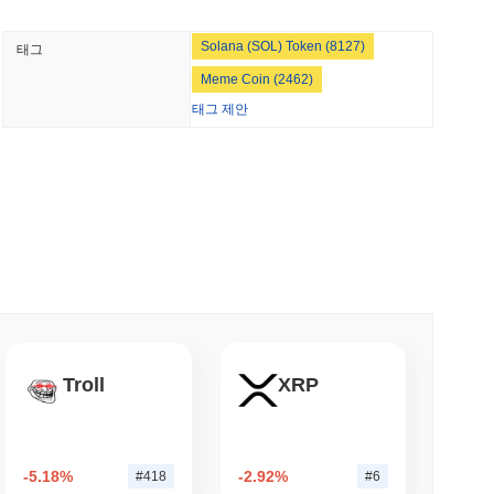
 최소 읽기
데이터 무결성을 보장하기 위해 타원 곡선 디지털 서명 알고리즘
단 접근으로부터 보호하고 거래가 검증 가능하며 변조되지 않도록 보
NS
Solana (SOL) Token (8127)
태그
 분배되는 스테이킹 보상을 포함하며, 악의적인 행동이나 거래를
법안 규정이 2027년으로 미뤄지면서 스테이블코인 협
. 이 이중 메커니즘은 참가자 간의 정직한 행동을 장려합니다.
Meme Coin (2462)
정에 참여할 수 있는 거버넌스 프레임워크가 포함되어, 네트워크
태그 제안
 최소 읽기
 관련된 논란에 직면했습니다. 2023년 중반, 프로젝트는 거버넌
BNY의 관리에서 벗어나지 않고도 암호화폐 스테이
구성원 간의 의견 불일치가 발생했습니다. 팀은 이러한 우려를 해
계획
 의견 수렴과 주요 제안에 대한 투표를 가능하게 했습니다. 또
규제적 도전이 있었습니다. 베이비 치타 팀은 관련 규정을 준수하
소 읽기
했습니다. 베이비 치타에 대한 지속적인 위험으로는 시장 변동성
입니다. 이러한 위험을 완화하기 위해, 프로젝트는 정기적인 보안
 참여하도록 장려하는 버그 바운티 프로그램을 마련했습니다.
킹을 50%로 제한하기 위해 검증자 보상 소각 제
 및 시장 인사이트
Troll
XRP
소 읽기
요?
서 널리 이용할 수 있습니다. 가장 활발한 플랫폼은
BTSE
이며,
을 위한 전체 S&P 500 온체인화
-5.18%
-2.92%
#418
#6
니다.