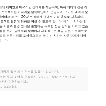
자에게 재미있고 매력적인 생태계를 제공하며, 특히 치타와 같은 야
이 프로젝트는 이더리움 블록체인에서 운영되며, 스마트 계약과 분
네이티브 토큰인 ZOLA는 생태계 내에서 여러 용도로 사용되며,
로젝트 결정에 영향을 미칠 수 있도록 합니다. 베이비 치타는 암
융 기술과 환경 인식을 혼합하는 독특한 접근 방식을 가지고 있습
점을 두어, 암호화폐 분야에서 사회적으로 책임 있는 프로젝트로
심으로 커뮤니티를 조성함으로써, 베이비 치타는 사용자에게 재미
합니다.
 프레임워크를 설명하는 백서를 발표하면서 시작되었습니다. 이후
폼에 참여하고 피드백을 제공할 수 있게 되었습니다. 메인넷은
기 개발은 속도와 확장성을 강조하는 강력한 생태계 구축에 중점을
 했습니다. 토큰의 초기 배포는 2021년 10월에 공정한 출시
자금의 일부 또는 전부를 잃을 수 있습니다.
표로 했습니다. 이러한 기초적인 단계들은 베이비 치타의 암호화
적 또는 투자 조언을 구성하지 않습니다. 항상 스스로 조사
반을 마련했습니다.
상담사와 상담하십시오.
지지 않습니다.
요 프로토콜 업그레이드를 준비하고 있으며, 이는 확장성과 성능을
성을 개선하기 위한 새로운 기능을 도입할 것입니다. 또한, 프로
을 진행 중이며, 이는 생태계를 확장하고 사용자에게 유용성을 증