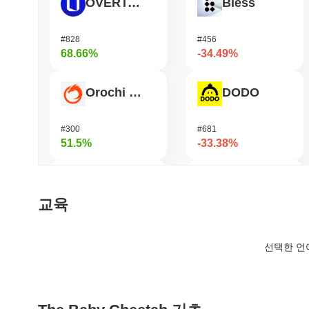
OVERTAKE
Bless
#828
#456
68.66%
-34.49%
Orochi Network
DODO
#300
#681
51.5%
-33.38%
Stargate Finance
Viction
교육
#168
#1192
46.61%
-30.22%
선택한 언
ETHGas
Cash Cat
#386
#252