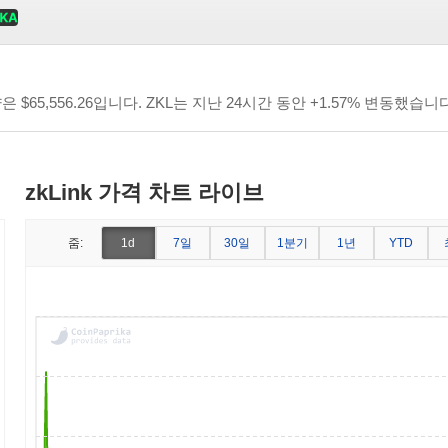
량은
$65,556.26
입니다. ZKL는 지난 24시간 동안 +1.57% 변동했습니다
zkLink 가격 차트 라이브
7일
30일
1분기
1년
줌:
1d
YTD