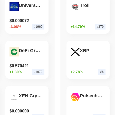
Universal High Income
Troll
zkLink의 현재 일일 거래량은 얼마인가요?
August 07 2026
(1 day ago)
,
3 최
지난 24시간 동안 zkLink의 거래량은
$65,556.26
, 전날 대비
36.26%
STABLECOIN
JAPAN
다.
$0.000072
JPYC, 물류 대기업 AZ-
-6.08%
+14.79%
#1969
#379
zkLink의 가격 범위 기록은 무엇인가요?
만 달러 모금
역대 최고가(ATH):
$0.193089
역대 최저가(ATL):
$0.000181
DeFi Growth Index
XRP
zkLink는 현재 ATH보다
~99.89%
낮게 거래되고 있습니다 그리고 AT
zkLink의 현재 시가총액은 얼마인가요?
$0.570421
zkLink의 시가총액은 약
$64 506.00
, 시장 규모별로 전 세계 #1966위
+1.30%
+2.78%
#1972
#6
큰 유통 공급량을 기준으로 계산됩니다.
zkLink는 더 넓은 암호화폐 시장과 비교하여 어떤 성과를
지난 7일 동안 zkLink는
2.29%
상승하여
0.87%
의 상승을 기록한 전체
XEN Crypto
Pulsechain Bridged HEX (Pulsechain)
교하여 ZKL의 가격 움직임에서 강력한 성과를 나타냅니다.
$0.000000