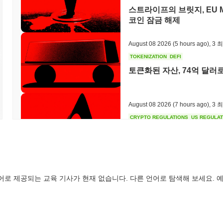
스트라이프의 브릿지, EU 
내에서 적극적으로 참여할 수 있는 강력한 프레임워크를 제공합니다.
코인 잠금 해제
zkLink은 여전히 활동적이거나 관련성이 있나요?
zkLink은 최근 업데이트와 커뮤니티 참여를 통해 여전히 활동적입니다
August 08 2026
(5 hours ago)
,
3 
향상시키기 위한 중요한 업그레이드를 발표했습니다. 개발 노력은 현재
TOKENIZATION
DEFI
술을 최적화하는 데 집중되고 있습니다. 이 프로젝트는 다양한 거래 
토큰화된 자산, 74억 달러로
참여를 나타냅니다. 또한, zkLink은 여러 분산 애플리케이션과 파
니다. 이러한 통합은 레이어 2 솔루션의 성장하는 환경에서 zkLink의 
뮤니티 투표를 통해 이해관계자의 지속적인 참여를 반영하는 활성 거버넌
록체인 분야에서 계속해서 관련성을 유지하고 있음을 지지하며, 특히
August 08 2026
(7 hours ago)
,
3 
CRYPTO REGULATIONS
US REGULA
zkLink은 누구를 위해 설계되었나요?
CLARITY 법안 투표가 
zkLink은 개발자와 사용자를 위해 설계되어 그들이 효율적으로 분산
내에서 개발 및 통합을 촉진하기 위해 SDK와 API를 포함한 필수 도
여 확장 가능하고 안전한 애플리케이션의 생성을 간소화하는 것을 목표
이킹 및 거버넌스 메커니즘을 통해 참여하여 네트워크의 보안과 운영 효
August 08 2026
(9 hours ago)
,
3 
분산 금융(DeFi)에서 대체 불가능한 토큰(NFT)에 이르기까지 다
어로 제공되는 교육 기사가 현재 없습니다. 다른 언어로 탐색해 보세요. 예
TOKENIZATION
TETHER
의 기능을 확장합니다.
테더, 사우디 아라비아 부
zkLink은 어떻게 보안이 유지되나요?
zkLink은 롤업 보안 모델을 사용하여 거래를 오프체인에서 처리한