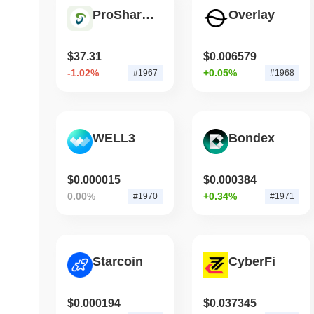
ProShares UltraPro Short QQQ Tokenized Stock (Reality)
Overlay
$37.31
$0.006579
-1.02%
+0.05%
#1967
#1968
WELL3
Bondex
$0.000015
$0.000384
0.00%
+0.34%
#1970
#1971
Starcoin
CyberFi
$0.000194
$0.037345