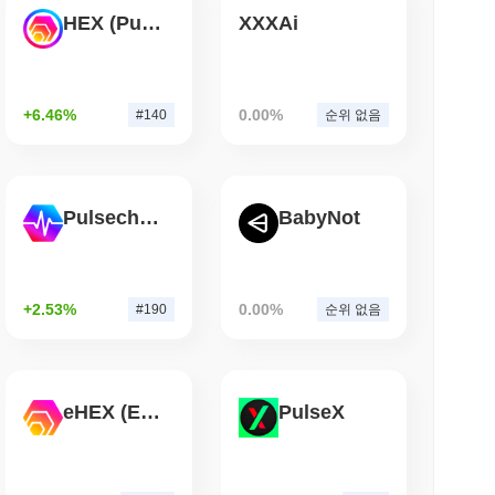
HEX (Pulsechain)
XXXAi
소 읽기
감소를 보여줍니다. 이는 거래 활동의 단기적인 감소를 나타냅니
COM 마루와가 엔 스테이블코인에 베팅하며 3,800
+6.46%
0.00%
#140
순위 없음
Pulsechain
BabyNot
L에서
+12%
상승했습니다.
에 랭크되어 있습니다입니다. 이 수치는 302 702 381개의 ZKL 토
+2.53%
0.00%
#190
순위 없음
 내고 있나요?
 암호화폐 시장을 앞질렀습니다. 이는 더 넓은 시장 모멘텀과 비
eHEX (Ethereum)
PulseX