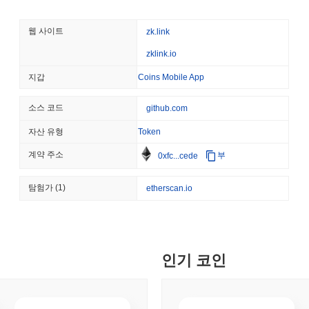
August 07 2026
(23 hours ago)
,
3
네트워크는 거래를 확인하고 블록체인의 무결성을 보장하는 검증자 집
선택되며, 일정량의 zkLink 토큰을 담보로 잠궈야 하며, 이는 네트
COINBASE
TRADING
웹 사이트
zk.link
zkLink은 제로 지식 증명, 특히 zk-SNARKs를 활용하여 민감한 
코인베이스, 4,000개의
버시와 데이터 무결성을 보장합니다. 네트워크를 더욱 안전하게 하기 위
zklink.io
다
메커니즘을 통합하여 정직한 참여를 장려하며, 악의적인 행동이나 거
또한, zkLink은 정기적인 감사를 수행하고 이해관계자가 의사 결정
지갑
Coins Mobile App
August 07 2026
(1 day ago)
,
3 최
취약성에 대한 네트워크의 회복력을 강화합니다.
SEC
ETFS
소스 코드
github.com
zkLink은 어떤 논란이나 위험에 직면했나요?
윈터뮤트, 주식 및 암호화폐
자산 유형
Token
zkLink은 주로 제로 지식 증명에 내재된 프라이버시 및 보안 기능과
확장 솔루션 공간에서 운영되는 프로젝트로서, 스마트 계약 취약성과 
계약 주소
부
0xfc...cede
에 노출되어 있습니다. 이러한 위험에 대응하기 위해 zkLink 팀은
August 07 2026
(1 day ago)
,
3 최
여 취약성을 사전에 식별하고 해결하고 있습니다. 또한, 보안 관행에
탐험가
(1)
etherscan.io
참여하고 있습니다. 지속적인 위험에는 시장 변동성과 규제 감시가 포
CRYPTO REGULATIONS
US REGULA
해 zkLink은 개발 모범 사례, 정기적인 감사 및 사용자 기반과의 열
CLARITY 법안, 8월 휴
zkLink (ZKL) FAQ – 핵심 지표 및 시장 인사이트
인기 코인
August 07 2026
(1 day ago)
,
3 최
zkLink (ZKL)는 어디에서 구매할 수 있나요?
TOKENIZATION
BANKS
zkLink (ZKL)는 centralized 암호화폐 거래소에서 널리 이용할 수 있
웰스 파고, 예금을 토큰화
시간 거래량이
$62 626.33
이상을 기록했습니다. 다른 거래소로는
Ga