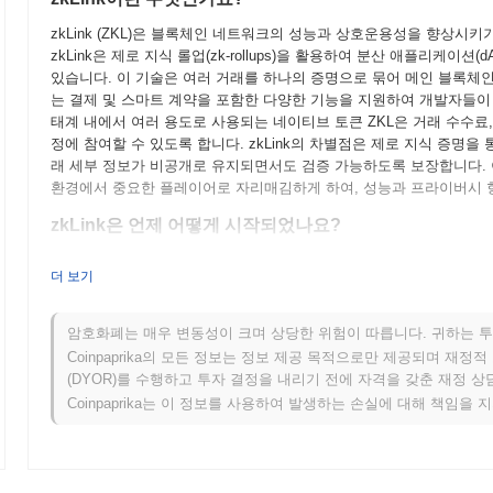
zkLink (ZKL)은 블록체인 네트워크의 성능과 상호운용성을 향상시키
zkLink은 제로 지식 롤업(zk-rollups)을 활용하여 분산 애플리케이
있습니다. 이 기술은 여러 거래를 하나의 증명으로 묶어 메인 블록체인에
는 결제 및 스마트 계약을 포함한 다양한 기능을 지원하여 개발자들이 
태계 내에서 여러 용도로 사용되는 네이티브 토큰 ZKL은 거래 수수료
정에 참여할 수 있도록 합니다. zkLink의 차별점은 제로 지식 증명
래 세부 정보가 비공개로 유지되면서도 검증 가능하도록 보장합니다. 이
환경에서 중요한 플레이어로 자리매김하게 하여, 성능과 프라이버시 
zkLink은 언제 어떻게 시작되었나요?
zkLink은 2022년 3월에 창립 팀이 프로젝트의 비전과 기술적 프
더 보기
는 2022년 7월에 테스트넷을 출시하여 개발자와 사용자가 통제된 환
백을 수집하고 기술을 다듬는 데 중요한 역할을 했습니다. 성공적인 테스트
하여 블록체인 생태계에 공식적으로 진입했습니다. 초기 개발은 거래
암호화폐는 매우 변동성이 크며 상당한 위험이 따릅니다. 귀하는 투
활용한 확장 가능하고 안전한 레이어 2 솔루션을 만드는 데 집중했습니다.
Coinpaprika의 모든 정보는 정보 제공 목적으로만 제공되며 재정
통해 이루어졌으며, 이는 참가자들에게 공평한 접근을 보장하는 것을 목
(DYOR)를 수행하고 투자 결정을 내리기 전에 자격을 갖춘 재정 
워크를 확립하고 블록체인 솔루션의 경쟁 환경 내에서 위치를 잡는 데
Coinpaprika는 이 정보를 사용하여 발생하는 손실에 대해 책임을 
zkLink의 향후 계획은 무엇인가요?
공식 업데이트에 따르면, zkLink은 2024년 1분기를 목표로 확장
있습니다. 이 업그레이드는 사용자 경험과 거래 효율성을 개선할 새로운 