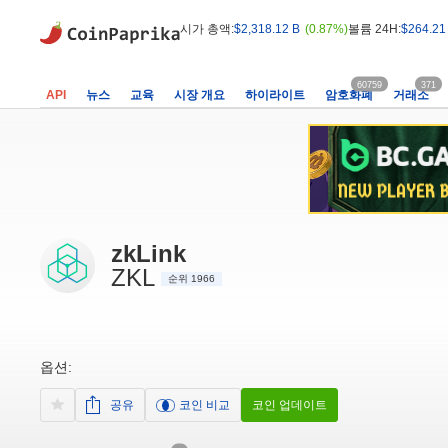
시가 총액:
$2,318.12 B
(0.87%)
볼륨 24H:
$264.21
60759
371
API
뉴스
교육
시장 개요
하이라이트
암호화폐
거래소
zkLink
ZKL
순위 1966
옵션:
공유
코인 비교
코인 업데이트