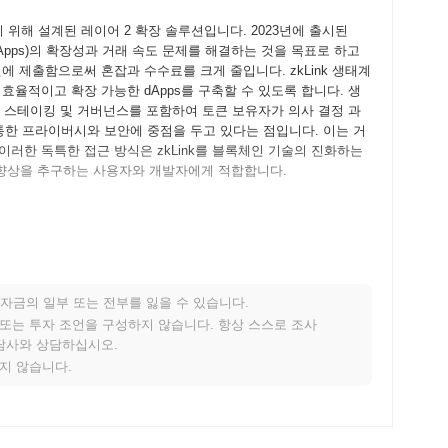
기 위해 설계된 레이어 2 확장 솔루션입니다. 2023년에 출시된
션(dApps)의 확장성과 거래 속도 문제를 해결하는 것을 목표로 하고
 제출함으로써 혼잡과 수수료를 크게 줄입니다. zkLink 생태계
효율적이고 확장 가능한 dApps를 구축할 수 있도록 합니다. 생
, 스테이킹 및 거버넌스를 포함하여 토큰 보유자가 의사 결정 과
을 통한 프라이버시와 보안에 중점을 두고 있다는 점입니다. 이는 거
러한 독특한 접근 방식은 zkLink를 블록체인 기술의 진화하는
향상을 추구하는 사용자와 개발자에게 적합합니다.
레임워크를 설명하는 백서를 발표하면서 시작되었습니다. 이 프로젝트
경에서 플랫폼과 상호작용할 수 있도록 했습니다. 이 단계는 피드
넷 단계를 거친 후, zkLink은 2022년 12월에 메인넷을 출시
 프라이버시와 효율성을 향상시키기 위해 제로 지식 증명 기술을
자금의 일부 또는 전부를 잃을 수 있습니다.
 zkLink 토큰의 초기 분배는 2023년 초 공정한 출시 모델을
적 또는 투자 조언을 구성하지 않습니다. 항상 스스로 조사
표로 했습니다. 이러한 기초적인 단계는 zkLink의 성장 프레임
상담사와 상담하십시오.
 기여했습니다.
지지 않습니다.
성과 성능을 향상시키기 위한 중요한 프로토콜 업그레이드를 준비하고
기능을 도입할 것으로 예상됩니다. 또한, zkLink은 생태계를