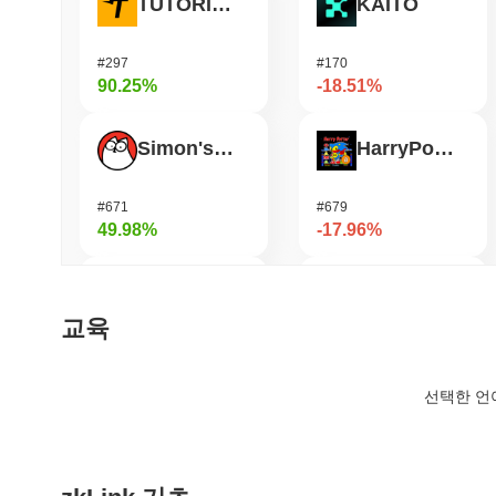
TUTORIAL
KAITO
#297
#170
90.25%
-18.51%
Simon's Cat
HarryPotterObamaSonic10Inu (ETH)
#671
#679
49.98%
-17.96%
DIMO
Janction
교육
#1225
#367
43.51%
-17.92%
선택한 언
Bluwhale
Zest Protocol
#561
#512