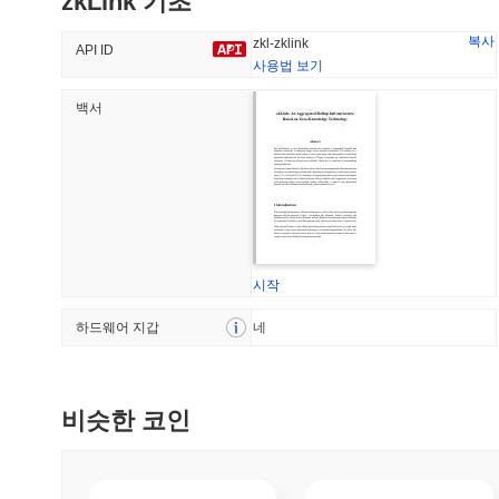
zkLink 기초
40.46%
-16.53%
복사
zkl-zklink
API ID
사용법 보기
백서
트렌딩
최근 추가
HEX (Pulsechain)
SACOIN
#140
#10518
6.46%
1.94%
시작
하드웨어 지갑
네
비슷한 코인