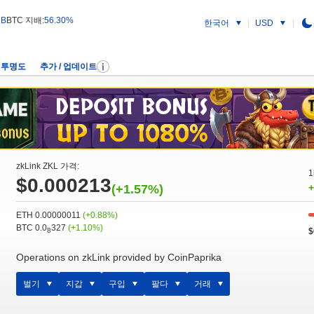
 B
BTC 지배:
56.30%
한국어
USD
투명도
추가 / 업데이트
zkLink ZKL 가격:
1
$0.000213
(+1.57%)
+
ETH 0.00000011
(+0.88%)
BTC 0.0
327
(+1.10%)
$
8
Operations on zkLink provided by CoinPaprika
벌기
지갑
구입
팔다
거래