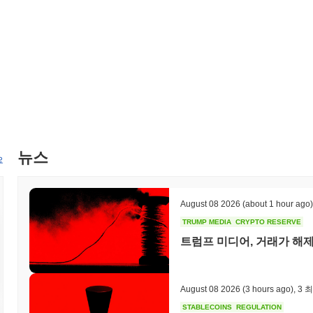
확장하기 위해 다양한 블록체인 프로젝트와의 파트너십을 적극적으로 추
니다. 이러한 이니셔티브는 zkLink의 기능과 사용자 채택을 강화
다. 이러한 이정표에 대한 진행 상황은 공식 채널을 통해 추적되며, 
zkLink의 차별점은 무엇인가요?
zkLink은 레이어 2 솔루션에서 확장성과 프라이버시를 향상시키는 
는 높은 처리량과 낮은 지연 시간의 거래를 가능하게 하면서도 강력한
상호운용성을 촉진하도록 설계되어 사용자가 크로스 체인 거래를 쉽게 수행
과정에 참여할 수 있도록 하는 독특한 거버넌스 모델을 통합하여 분산 생
케이션에 통합하는 것을 간소화하는 포괄적인 SDK와 도구를 제공하여 
뉴스
프로젝트 및 DeFi 플랫폼과 전략적 파트너십을 구축하여 생태계를 
요
으로 zkLink을 블록체인 기술의 진화하는 환경에서 중요한 플레이
개발자 모두에게 적합합니다.
August 08 2026
(about 1 hour ago)
zkLink으로 무엇을 할 수 있나요?
TRUMP MEDIA
CRYPTO RESERVE
ZKL 토큰은 zkLink 생태계 내에서 여러 실용적인 용도로 사용됩니다. 
트럼프 미디어, 거래가 해제됨
과 상호작용할 때 거래 수수료로 ZKL을 사용할 수 있어 원활한 가치 
을 스테이킹하여 네트워크 보안에 기여하고 참여에 따라 보상을 받을 수
될 수 있어 보유자가 프로토콜 업그레이드 및 변경에 대한 의사 결정 과
를 형성할 수 있도록 합니다. 개발자를 위해 zkLink은 dApps를 
August 08 2026
(3 hours ago)
,
3 
장성을 향상시키기 위한 제로 지식 증명과 같은 플랫폼의 고유한 기능을
STABLECOINS
REGULATION
리지를 지원하여 다양한 애플리케이션과 서비스에서 기능성을 향상시킵니