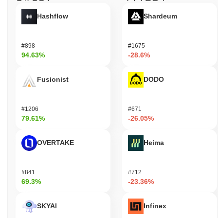
Hashflow
Shardeum
#898
#1675
94.63%
-28.6%
Fusionist
DODO
#1206
#671
79.61%
-26.05%
OVERTAKE
Heima
#841
#712
69.3%
-23.36%
SKYAI
Infinex