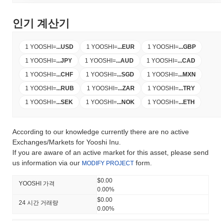
인기 계산기
1 YOOSHI
=
...
USD
1 YOOSHI
=
...
EUR
1 YOOSHI
=
...
GBP
1 YOOSHI
=
...
JPY
1 YOOSHI
=
...
AUD
1 YOOSHI
=
...
CAD
1 YOOSHI
=
...
CHF
1 YOOSHI
=
...
SGD
1 YOOSHI
=
...
MXN
1 YOOSHI
=
...
RUB
1 YOOSHI
=
...
ZAR
1 YOOSHI
=
...
TRY
1 YOOSHI
=
...
SEK
1 YOOSHI
=
...
NOK
1 YOOSHI
=
...
ETH
According to our knowledge currently there are no active
Exchanges/Markets for Yooshi Inu.
If you are aware of an active market for this asset, please send
us information via our
form.
MODIFY PROJECT
$0.00
YOOSHI 가격
0.00%
$0.00
24 시간 거래량
0.00%