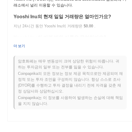
래소에서 널리 이용할 수 있습니다.
Yooshi Inu의 현재 일일 거래량은 얼마인가요?
지난 24시간 동안 Yooshi Inu의 거래량은
$0.00
.
Yooshi Inu의 가격 범위 기록은 무엇인가요?
더 보기
역대 최고가(ATH):
$0.00000139
역대 최저가(ATL):
$0.00
암호화폐는 매우 변동성이 크며 상당한 위험이 따릅니다. 귀
Yooshi Inu는 현재 ATH보다
~4.50%
낮게 거래되고 있습니다 .
하는 투자금의 일부 또는 전부를 잃을 수 있습니다.
Coinpaprika의 모든 정보는 정보 제공 목적으로만 제공되며 재
Yooshi Inu는 더 넓은 암호화폐 시장과 비교하여 어떤
정적 또는 투자 조언을 구성하지 않습니다. 항상 스스로 조사
성과를 내고 있나요?
(DYOR)를 수행하고 투자 결정을 내리기 전에 자격을 갖춘 재
지난 7일 동안 Yooshi Inu는
0.00%
상승하여
0.66%
의 하락을 기록
정 상담사와 상담하십시오.
한 전체 암호화폐 시장을 앞질렀습니다. 이는 더 넓은 시장 모멘텀
Coinpaprika는 이 정보를 사용하여 발생하는 손실에 대해 책임
과 비교하여 YOOSHI의 가격 움직임에서 강력한 성과를 나타냅니
을 지지 않습니다.
다.