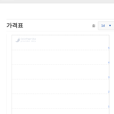
가격표
줌:
1d
5
4
3
2
1