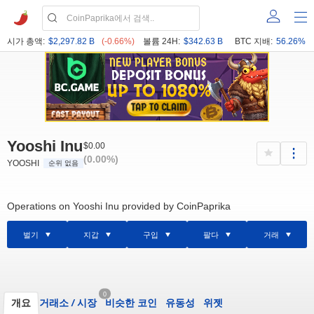
시가 총액:
$2,297.82 B
(-0.66%)
볼륨 24H:
$342.63 B
BTC 지배:
56.26%
Yooshi Inu
$0.00
(0.00%)
YOOSHI
순위 없음
Operations on Yooshi Inu provided by CoinPaprika
벌기
지갑
구입
팔다
거래
0
개요
거래소
/
시장
비슷한 코인
유동성
위젯