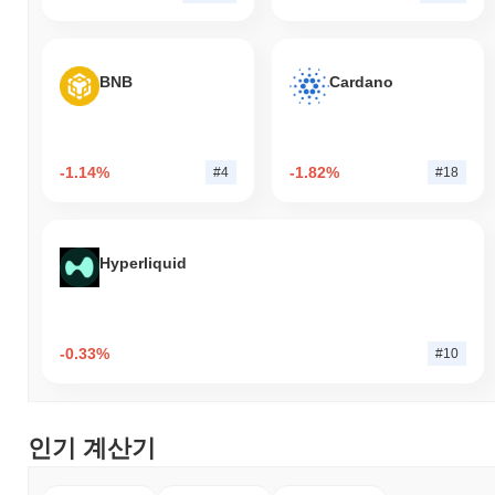
BNB
Cardano
-1.14%
-1.82%
#4
#18
Hyperliquid
-0.33%
#10
인기 계산기