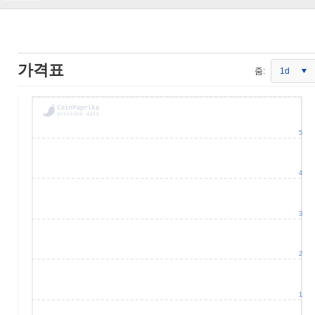
가격표
줌:
1d
5
4
3
2
1