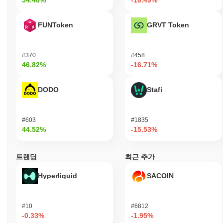
FUNToken
GRVT Token
#370
#458
46.82%
-16.71%
DODO
Stafi
#603
#1835
44.52%
-15.53%
트렌딩
최근 추가
Hyperliquid
SACOIN
#10
#6812
-0.33%
-1.95%