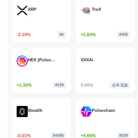
XRP
Troll
-2.19%
+1.63%
#6
#406
HEX (Pulsechain)
XXXAi
+1.32%
0.00%
#159
순위 없음
Stealth
Pulsechain
-0.01%
+4.66%
#4490
#209