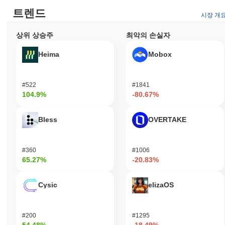
트렌드
시장 개
상위 상승주
최악의 손실자
Heima
Mobox
#522
#1841
104.9%
-80.67%
Bless
OVERTAKE
#360
#1006
65.27%
-20.83%
Cysic
elizaOS
#200
#1295
54.48%
-18.49%