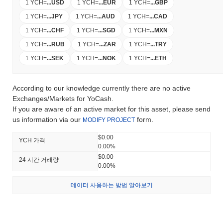
1 YCH
=
...
USD
1 YCH
=
...
EUR
1 YCH
=
...
GBP
1 YCH
=
...
JPY
1 YCH
=
...
AUD
1 YCH
=
...
CAD
1 YCH
=
...
CHF
1 YCH
=
...
SGD
1 YCH
=
...
MXN
1 YCH
=
...
RUB
1 YCH
=
...
ZAR
1 YCH
=
...
TRY
1 YCH
=
...
SEK
1 YCH
=
...
NOK
1 YCH
=
...
ETH
According to our knowledge currently there are no active
Exchanges/Markets for YoCash.
If you are aware of an active market for this asset, please send
us information via our
form.
MODIFY PROJECT
$0.00
YCH 가격
0.00%
$0.00
24 시간 거래량
0.00%
데이터 사용하는 방법 알아보기