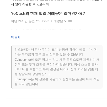
서 널리 이용할 수 있습니다.
YoCash의 현재 일일 거래량은 얼마인가요?
지난 24시간 동안 YoCash의 거래량은
$0.00
.
YoCash의 가격 범위 기록은 무엇인가요?
더 보기
역대 최고가(ATH):
$0.027433
역대 최저가(ATL):
$0.00
암호화폐는 매우 변동성이 크며 상당한 위험이 따릅니다. 귀
YoCash는 현재 ATH보다
~0.91%
낮게 거래되고 있습니다 .
하는 투자금의 일부 또는 전부를 잃을 수 있습니다.
Coinpaprika의 모든 정보는 정보 제공 목적으로만 제공되며 재
YoCash는 더 넓은 암호화폐 시장과 비교하여 어떤 성
정적 또는 투자 조언을 구성하지 않습니다. 항상 스스로 조사
과를 내고 있나요?
(DYOR)를 수행하고 투자 결정을 내리기 전에 자격을 갖춘 재
지난 7일 동안 YoCash는
0.00%
상승하여
0.64%
의 상승을 기록한
정 상담사와 상담하십시오.
전체 암호화폐 시장에 뒤처졌습니다. 이는 더 넓은 시장 모멘텀과
Coinpaprika는 이 정보를 사용하여 발생하는 손실에 대해 책임
비교하여 YCH의 가격 움직임에서 일시적인 지연을 나타냅니다.
을 지지 않습니다.