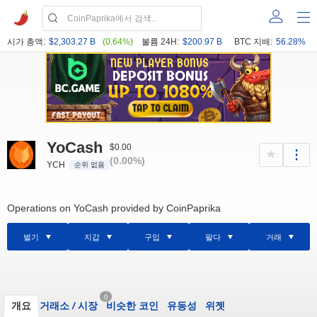
시가 총액:
$2,303.27 B
(0.64%)
볼륨 24H:
$200.97 B
BTC 지배:
56.28%
YoCash
$0.00
(0.00%)
YCH
순위 없음
Operations on YoCash provided by CoinPaprika
벌기
지갑
구입
팔다
거래
0
개요
거래소
/
시장
비슷한 코인
유동성
위젯