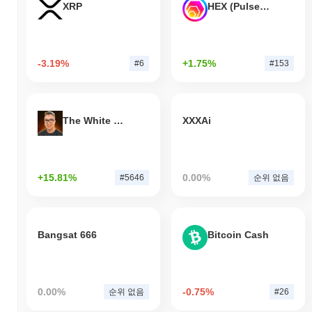
XRP
HEX (Pulsechain)
-3.19%
+1.75%
#6
#153
The White Bull
XXXAi
+15.81%
0.00%
#5646
순위 없음
Bangsat 666
Bitcoin Cash
0.00%
-0.75%
순위 없음
#26