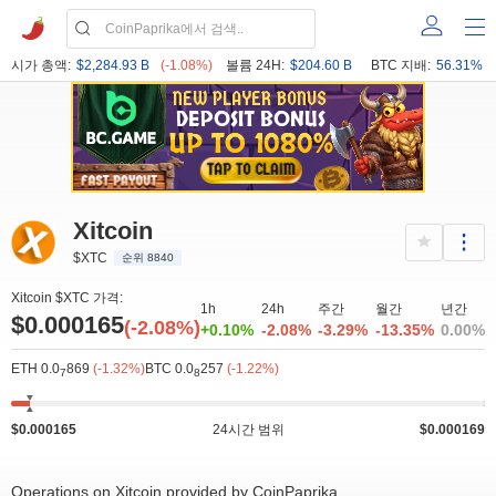
시가 총액:
$2,284.93 B
(-1.08%)
볼륨 24H:
$204.60 B
BTC 지배:
56.31%
Xitcoin
$XTC
순위 8840
Xitcoin $XTC 가격:
1h
24h
주간
월간
년간
$0.000165
(-2.08%)
+0.10%
-2.08%
-3.29%
-13.35%
0.00%
ETH 0.0
869
(-1.32%)
BTC 0.0
257
(-1.22%)
7
8
$0.000165
24시간 범위
$0.000169
Operations on Xitcoin provided by CoinPaprika