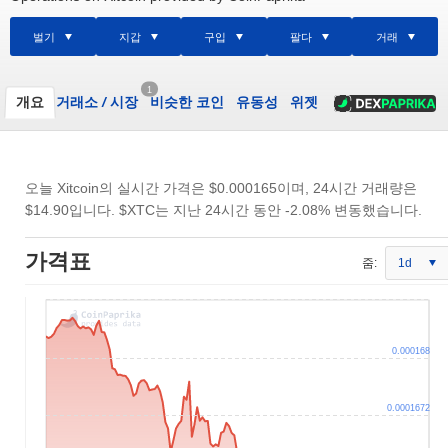
벌기
지갑
구입
팔다
거래
1
개요
거래소
/
시장
비슷한 코인
유동성
위젯
오늘 Xitcoin의 실시간 가격은
$0.000165
이며, 24시간 거래량은
$14.90
입니다. $XTC는 지난 24시간 동안 -2.08% 변동했습니다.
가격표
줌:
1d
0.000168
0.0001672