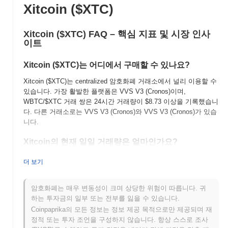
Xitcoin ($XTC)
Xitcoin ($XTC) FAQ – 핵심 지표 및 시장 인사
이트
Xitcoin ($XTC)는 어디에서 구매할 수 있나요?
Xitcoin ($XTC)는 centralized 암호화폐 거래소에서 널리 이용할 수
있습니다. 가장 활발한 플랫폼은 VVS V3 (Cronos)이며,
WBTC/$XTC 거래 쌍은 24시간 거래량이
$8.73
이상을 기록했습니
다. 다른 거래소로는 VVS V3 (Cronos)와 VVS V3 (Cronos)가 있습
니다.
Xitcoin의 현재 일일 거래량은 얼마인가요?
지난 24시간 동안 Xitcoin의 거래량은
$14.90
, 전날 대비
97.12%
더 보기
감소를 보여줍니다. 이는 거래 활동의 단기적인 감소를 나타냅니
다.
암호화폐는 매우 변동성이 크며 상당한 위험이 따릅니다. 귀
Xitcoin의 가격 범위 기록은 무엇인가요?
하는 투자금의 일부 또는 전부를 잃을 수 있습니다.
Coinpaprika의 모든 정보는 정보 제공 목적으로만 제공되며 재
역대 최고가(ATH):
$0.000211
정적 또는 투자 조언을 구성하지 않습니다. 항상 스스로 조사
역대 최저가(ATL):
NaN