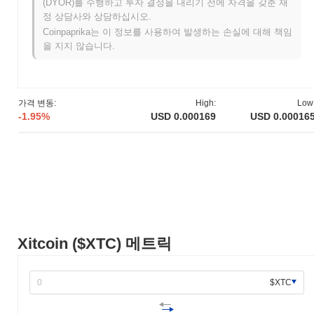
(DYOR)를 수행하고 투자 결정을 내리기 전에 자격을 갖춘 재
정 상담사와 상담하십시오.
Xitcoin는 현재 ATH보다
~21.96%
낮게 거래되고 있습니다 .
Coinpaprika는 이 정보를 사용하여 발생하는 손실에 대해 책임
을 지지 않습니다.
Xitcoin는 더 넓은 암호화폐 시장과 비교하여 어떤 성
과를 내고 있나요?
지난 7일 동안 Xitcoin는
3.29%
하락하여
1.08%
의 하락을 기록한
전체 암호화폐 시장에 뒤처졌습니다. 이는 더 넓은 시장 모멘텀과
가격 변동:
High:
Low
비교하여 $XTC의 가격 움직임에서 일시적인 지연을 나타냅니다.
-1.95%
USD 0.000169
USD 0.00016
Xitcoin ($XTC) 메트릭
$XTC