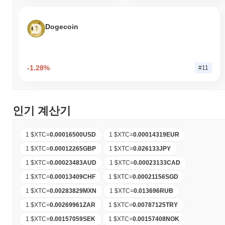
Dogecoin
-1.28%
#11
인기 계산기
1 $XTC
=
0.00016500
USD
1 $XTC
=
0.00014319
EUR
1 $XTC
=
0.00012265
GBP
1 $XTC
=
0.026133
JPY
1 $XTC
=
0.00023483
AUD
1 $XTC
=
0.00023133
CAD
1 $XTC
=
0.00013409
CHF
1 $XTC
=
0.00021156
SGD
1 $XTC
=
0.00283829
MXN
1 $XTC
=
0.013696
RUB
1 $XTC
=
0.00269961
ZAR
1 $XTC
=
0.00787125
TRY
1 $XTC
=
0.00157059
SEK
1 $XTC
=
0.00157408
NOK