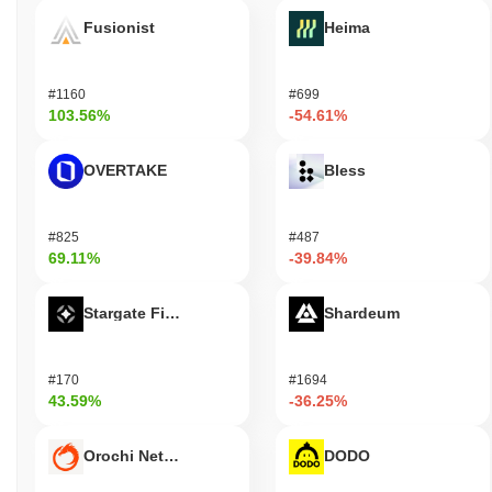
Fusionist
Heima
#1160
#699
103.56%
-54.61%
OVERTAKE
Bless
#825
#487
69.11%
-39.84%
Stargate Finance
Shardeum
#170
#1694
43.59%
-36.25%
Orochi Network
DODO