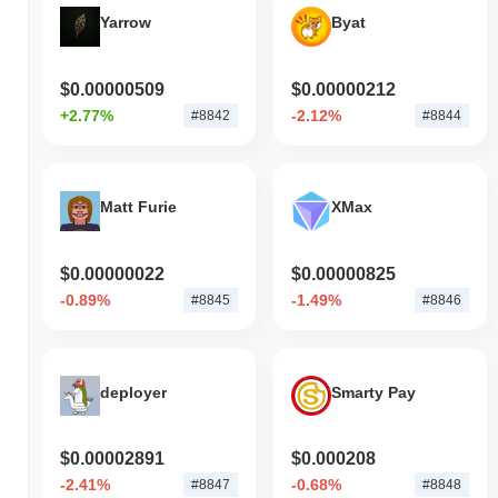
Yarrow
Byat
$0.00000509
$0.00000212
+2.77%
-2.12%
#8842
#8844
Matt Furie
XMax
$0.00000022
$0.00000825
-0.89%
-1.49%
#8845
#8846
deployer
Smarty Pay
$0.00002891
$0.000208
-2.41%
-0.68%
#8847
#8848