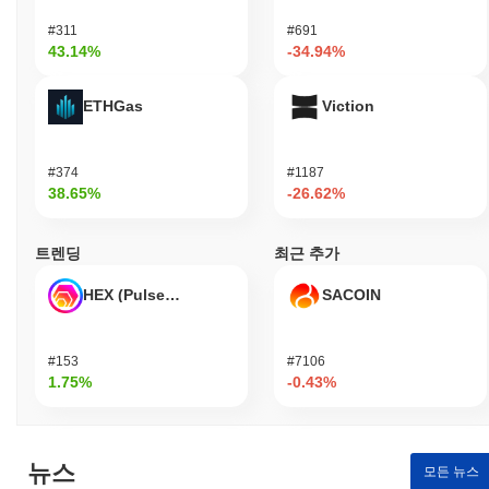
#311
#691
43.14%
-34.94%
ETHGas
Viction
#374
#1187
38.65%
-26.62%
트렌딩
최근 추가
HEX (Pulsechain)
SACOIN
#153
#7106
1.75%
-0.43%
뉴스
모든 뉴스