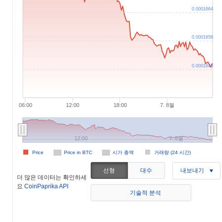
0.0001664
0.0001656
0.0001648
06:00
12:00
18:00
7. 8월
12:00
7. 8월
Price
Price in BTC
시가 총액
거래량 (24 시간)
선형
대수
내보내기
더 많은 데이터는 확인하세
요
CoinPaprika API
기술적 분석