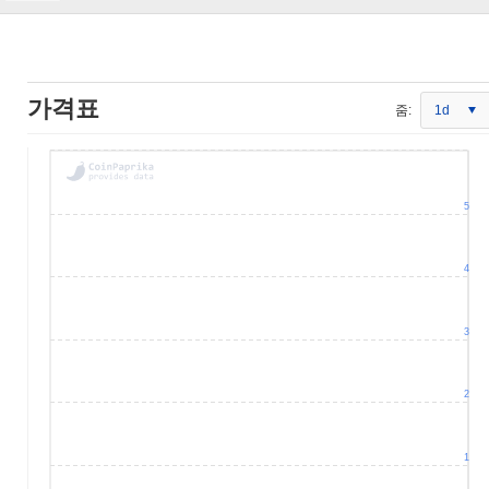
가격표
줌:
1d
5
4
3
2
1