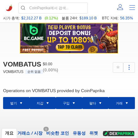
시가 총액:
$2,312.27 B
(0.12%)
볼륨 24H:
$189.10 B
BTC 지배:
56.35%
VOMBATUS
$0.00
(0.00%)
VOMBATUS
순위 없음
Operations on VOMBATUS provided by CoinPaprika
벌기
지갑
구입
팔다
거래
0
개요
거래소
/
시장
비슷한 코인
유동성
위젯