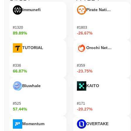
Immunefi
Pirate Nation Token
#1320
#1803
89.89%
-26.67%
TUTORIAL
Orochi Network
#336
#359
66.87%
-23.75%
Bluwhale
KAITO
#525
#171
57.44%
-20.27%
Momentum
OVERTAKE