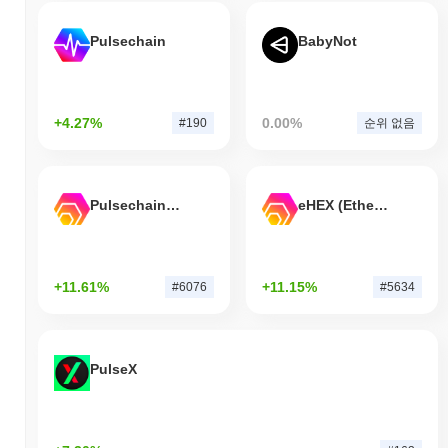
Pulsechain
BabyNot
+4.27%
0.00%
#190
순위 없음
Pulsechain Bridged HEX (Pulsechain)
eHEX (Ethereum)
+11.61%
+11.15%
#6076
#5634
PulseX