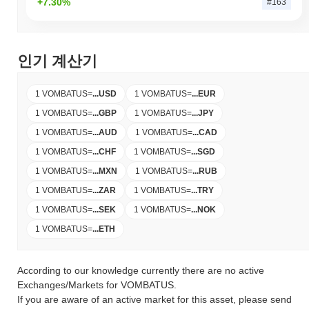
+7.30%
#163
인기 계산기
1 VOMBATUS
=
...
USD
1 VOMBATUS
=
...
EUR
1 VOMBATUS
=
...
GBP
1 VOMBATUS
=
...
JPY
1 VOMBATUS
=
...
AUD
1 VOMBATUS
=
...
CAD
1 VOMBATUS
=
...
CHF
1 VOMBATUS
=
...
SGD
1 VOMBATUS
=
...
MXN
1 VOMBATUS
=
...
RUB
1 VOMBATUS
=
...
ZAR
1 VOMBATUS
=
...
TRY
1 VOMBATUS
=
...
SEK
1 VOMBATUS
=
...
NOK
1 VOMBATUS
=
...
ETH
According to our knowledge currently there are no active
Exchanges/Markets for VOMBATUS.
If you are aware of an active market for this asset, please send