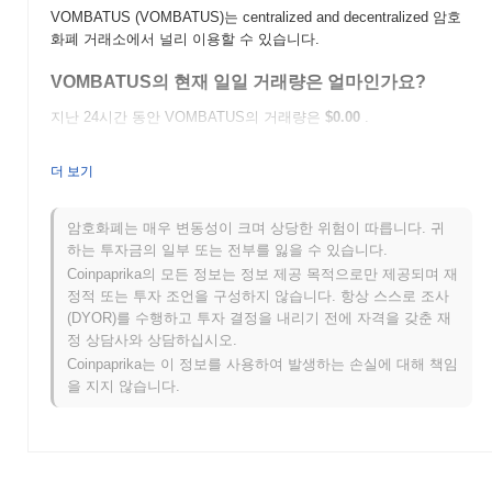
VOMBATUS (VOMBATUS)는 centralized and decentralized 암호
화폐 거래소에서 널리 이용할 수 있습니다.
VOMBATUS의 현재 일일 거래량은 얼마인가요?
지난 24시간 동안 VOMBATUS의 거래량은
$0.00
.
VOMBATUS의 가격 범위 기록은 무엇인가요?
더 보기
역대 최고가(ATH):
$4.68
역대 최저가(ATL):
$0.00
암호화폐는 매우 변동성이 크며 상당한 위험이 따릅니다. 귀
하는 투자금의 일부 또는 전부를 잃을 수 있습니다.
VOMBATUS는 현재 ATH보다
~91.85%
낮게 거래되고 있습니다 .
Coinpaprika의 모든 정보는 정보 제공 목적으로만 제공되며 재
정적 또는 투자 조언을 구성하지 않습니다. 항상 스스로 조사
VOMBATUS는 더 넓은 암호화폐 시장과 비교하여 어
(DYOR)를 수행하고 투자 결정을 내리기 전에 자격을 갖춘 재
떤 성과를 내고 있나요?
정 상담사와 상담하십시오.
지난 7일 동안 VOMBATUS는
0.00%
상승하여
0.12%
의 상승을 기
Coinpaprika는 이 정보를 사용하여 발생하는 손실에 대해 책임
록한 전체 암호화폐 시장에 뒤처졌습니다. 이는 더 넓은 시장 모멘
을 지지 않습니다.
텀과 비교하여 VOMBATUS의 가격 움직임에서 일시적인 지연을
나타냅니다.